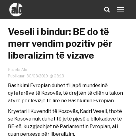
Veseli i bindur: BE do të
merr vendim pozitiv për
liberalizim të vizave
Gazeta Alo
Publikuar: 30/03/2019
08:13
Bashkimi Evropian duhet t’i japë mundësinë
qytetarëve të Kosovës, të drejtën të cilën u takon
atyre për lëvizje të lirë në Bashkimin Evropian.
Kryetari i Kuvendit të Kosovës, Kadri Veseli, thotë
se Kosova nuk duhet të jetë pjesë e bllokadave të
BE-së, ku zgjedhjet në Parlamentin Evropian, ai i
quan pengesa për liberalizim.