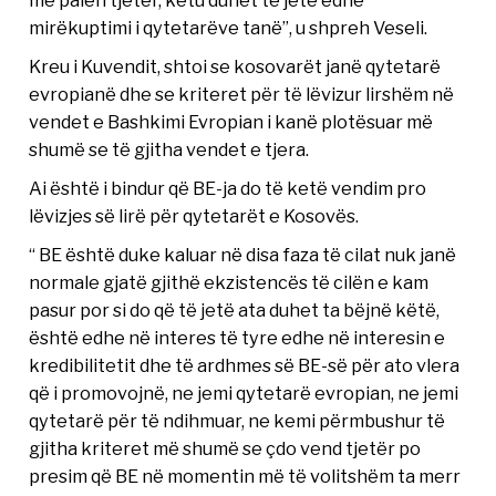
me palën tjetër, këtu duhet të jetë edhe
mirëkuptimi i qytetarëve tanë”, u shpreh Veseli.
Kreu i Kuvendit, shtoi se kosovarët janë qytetarë
evropianë dhe se kriteret për të lëvizur lirshëm në
vendet e Bashkimi Evropian i kanë plotësuar më
shumë se të gjitha vendet e tjera.
Ai është i bindur që BE-ja do të ketë vendim pro
lëvizjes së lirë për qytetarët e Kosovës.
“ BE është duke kaluar në disa faza të cilat nuk janë
normale gjatë gjithë ekzistencës të cilën e kam
pasur por si do që të jetë ata duhet ta bëjnë këtë,
është edhe në interes të tyre edhe në interesin e
kredibilitetit dhe të ardhmes së BE-së për ato vlera
që i promovojnë, ne jemi qytetarë evropian, ne jemi
qytetarë për të ndihmuar, ne kemi përmbushur të
gjitha kriteret më shumë se çdo vend tjetër po
presim që BE në momentin më të volitshëm ta merr