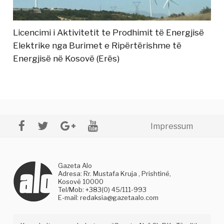
Licencimi i Aktivitetit te Prodhimit të Energjisë
Elektrike nga Burimet e Ripërtërishme të
Energjisë në Kosovë (Erës)
Impressum
Gazeta Alo
Adresa: Rr. Mustafa Kruja , Prishtinë,
Kosovë 10000
Tel/Mob: +383(0) 45/111-993
E-mail:
redaksia@gazetaalo.com