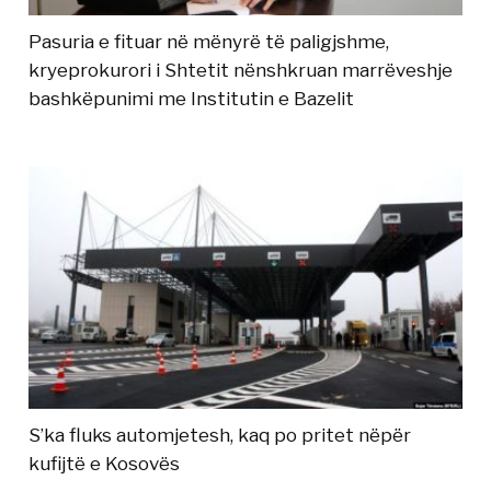
Pasuria e fituar në mënyrë të paligjshme,
kryeprokurori i Shtetit nënshkruan marrëveshje
bashkëpunimi me Institutin e Bazelit
S’ka fluks automjetesh, kaq po pritet nëpër
kufijtë e Kosovës