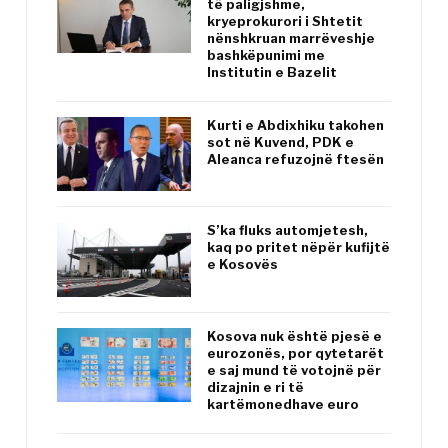
të paligjshme,
kryeprokurori i Shtetit
nënshkruan marrëveshje
bashkëpunimi me
Institutin e Bazelit
Kurti e Abdixhiku takohen
sot në Kuvend, PDK e
Aleanca refuzojnë ftesën
S’ka fluks automjetesh,
kaq po pritet nëpër kufijtë
e Kosovës
Kosova nuk është pjesë e
eurozonës, por qytetarët
e saj mund të votojnë për
dizajnin e ri të
kartëmonedhave euro