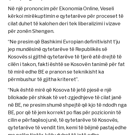
Në një prononcim për Ekonomia Online, Veseli
kërkoi mirëkuptimin e qytetarëve për proceset të
cilat duhet të kalohen deri tek liberalizimi i vizave
për zonën Shengen.
“Ne presim që Bashkimi Evropian definitivisht t’ju
jep mundësinë qytetarëve të Republikës së
Kosovës si gjithë qytetarëve të tjerë atë drejtë të
cilën i takon, fakti është se Kosovën tanimë për fat
të mirë edhe BE e pranon se teknikisht ka
përmbushur të gjitha kriteret”.
“Nuk është mirë që Kosova të jetë pjesë e një
bllokade për shkak të vet-zgjedhjeve të cilat janë
në BE, ne presim shumë shpejtë që kjo të ndodh nga
BE, por që të jem korrekt po flas për pozicionin të
cilin e përfaqësoj unë, të qytetarëve të Kosovës,
qytetarëve të vendit tim, kemi të bëjmë pastaj edhe