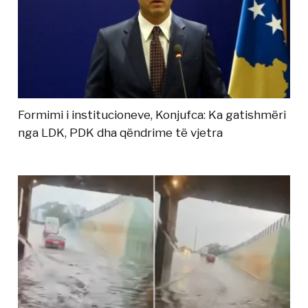
Formimi i institucioneve, Konjufca: Ka gatishmëri
nga LDK, PDK dha qëndrime të vjetra