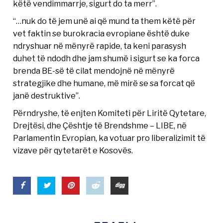
këtë vendimmarrje, sigurt do ta merr”.
“…nuk do të jem unë ai që mund ta them këtë për
vet faktin se burokracia evropiane është duke
ndryshuar në mënyrë rapide, ta keni parasysh
duhet të ndodh dhe jam shumë i sigurt se ka forca
brenda BE-së të cilat mendojnë në mënyrë
strategjike dhe humane, më mirë se sa forcat që
janë destruktive”.
Përndryshe, të enjten Komiteti për Liritë Qytetare,
Drejtësi, dhe Çështje të Brendshme – LIBE, në
Parlamentin Evropian, ka votuar pro liberalizimit të
vizave për qytetarët e Kosovës.