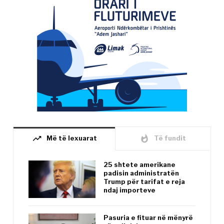
trending_up
whatshot
Më të lexuarat
Të fundit
25 shtete amerikane
padisin administratën
Trump për tarifat e reja
ndaj importeve
Pasuria e fituar në mënyrë