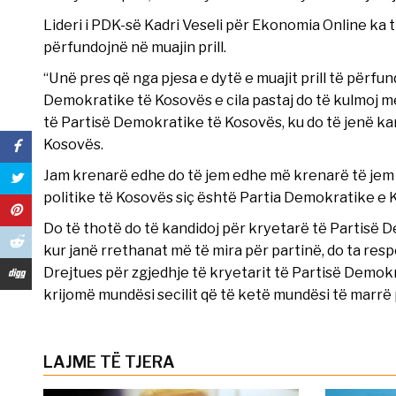
Lideri i PDK-së Kadri Veseli për Ekonomia Online ka 
përfundojnë në muajin prill.
“Unë pres që nga pjesa e dytë e muajit prill të përfun
Demokratike të Kosovës e cila pastaj do të kulmoj 
të Partisë Demokratike të Kosovës, ku do të jenë k
Kosovës.
Jam krenarë edhe do të jem edhe më krenarë të jem 
politike të Kosovës siç është Partia Demokratike e 
Do të thotë do të kandidoj për kryetarë të Partisë 
kur janë rrethanat më të mira për partinë, do ta resp
Drejtues për zgjedhje të kryetarit të Partisë Demokra
krijomë mundësi secilit që të ketë mundësi të marrë 
LAJME TË TJERA