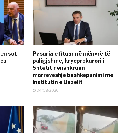
hen sot
Pasuria e fituar në mënyrë të
nca
paligjshme, kryeprokurori i
Shtetit nënshkruan
marrëveshje bashkëpunimi me
Institutin e Bazelit
04/08/2026