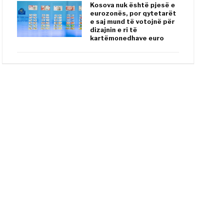
Kosova nuk është pjesë e
eurozonës, por qytetarët
e saj mund të votojnë për
dizajnin e ri të
kartëmonedhave euro