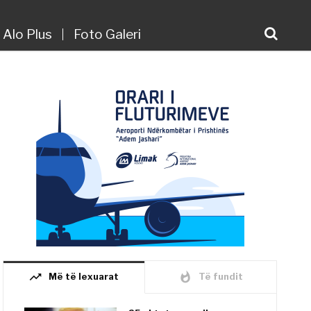
Alo Plus
Foto Galeri
trending_up
whatshot
Më të lexuarat
Të fundit