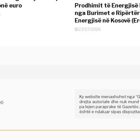
onë euro
Prodhimit të Energjisë 
nga Burimet e Ripërtë
6
Energjisë në Kosovë (Er
23/07/2026
Ky website menaxhohet nga “Gaz
drejta autoriale dhe nuk mund
00
pa lejen paraprake të Gazetës A
është e ndaluar sipas dispozitav