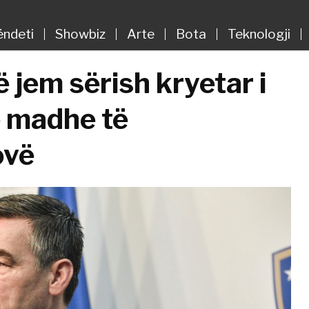
ëndeti
Showbiz
Arte
Bota
Teknologji
ë jem sërish kryetar i
ë madhe të
ovë