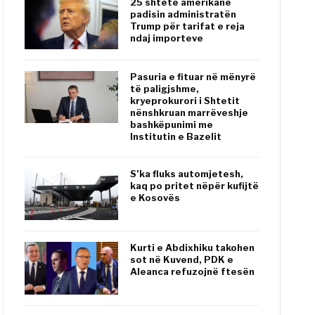
25 shtete amerikane
padisin administratën
Trump për tarifat e reja
ndaj importeve
Pasuria e fituar në mënyrë
të paligjshme,
kryeprokurori i Shtetit
nënshkruan marrëveshje
bashkëpunimi me
Institutin e Bazelit
S’ka fluks automjetesh,
kaq po pritet nëpër kufijtë
e Kosovës
Kurti e Abdixhiku takohen
sot në Kuvend, PDK e
Aleanca refuzojnë ftesën