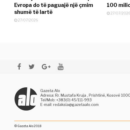
Evropa do të paguajë një çmim
100 mili
shumë të lartë
27/07/202
27/07/2026
Gazeta Alo
Adresa: Rr. Mustafa Kruja , Prishtinë, Kosovë 100
Tel/Mob: +383(0) 45/111-993
E-mail:
redaksia@gazetaalo.com
© Gazeta Alo 2018