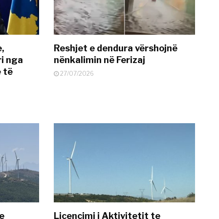
e,
Reshjet e dendura vërshojnë
i nga
nënkalimin në Ferizaj
 të
27/07/2026
te
Licencimi i Aktivitetit te