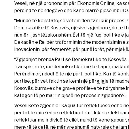
Veseli, në një prononcim për Ekonomia Online, ka sq
përqind të nëndegëve dhe kanë marrë pjesë mbi 40
“Mundë të konstatoj se vetëm deri tani kur procesi 
Demokratike të Kosovës, njësive zgjedhore, do të th
numër i jashtëzakonshëm. Është një fuqi politike e
Dekadën e Re, për traformimin dhe modernizimin e 
inovacionin, për fermerët, për punëtorët, për mjekësi
“Zgjedhjet brenda Partisë Demokratike të Kosovës, 
transparente, më demokratike, më të hapur, ma konku
Perëndimor, ndodhë te një parti politike. Ka një konk
partisë, për vet faktin se kemi një përgjigje të madh
Kosovës, burrave dhe grave profileve të ndryshme in
kategoritë po marrin pjesë në procesin zgjedhorë”.
Veseli këto zgjedhje i ka quajtur reflektuese edhe në 
për fat të mirë edhe reflektim. Jemi duke reflektua
reflektuar me individë të cilët mund të kenë gabuar, 
mënyrë të qetë, në mënyrë shumë natyrale dhe jam j