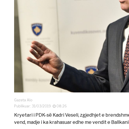
Gazeta Alo
Publikuar: 31/03/2019
08:26
Kryetari i PDK-së Kadri Veseli, zgjedhjet e brendshme
vend, madje i ka krahasuar edhe me vendit e Ballkan