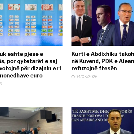
uk është pjesë e
Kurti e Abdixhiku tako
s, por qytetarët e saj
në Kuvend, PDK e Alea
otojnë për dizajnin e ri
refuzojnë ftesën
ëmonedhave euro
04/08/2026
6