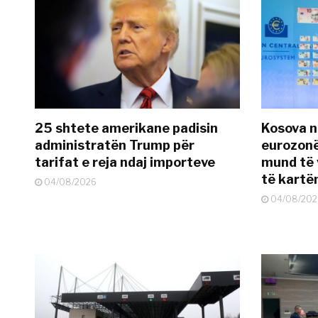
25 shtete amerikane padisin
Kosova n
administratën Trump për
eurozonë
tarifat e reja ndaj importeve
mund të v
të kart
04/08/2026
04/08/202