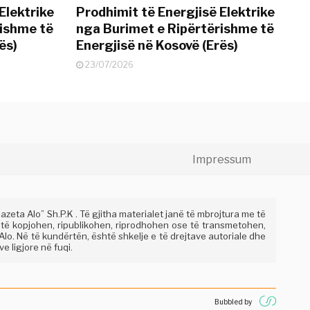
Elektrike
Prodhimit të Energjisë Elektrike
rishme të
nga Burimet e Ripërtërishme të
ës)
Energjisë në Kosovë (Erës)
23/07/2026
Impressum
eta Alo” Sh.P.K . Të gjitha materialet janë të mbrojtura me të
 të kopjohen, ripublikohen, riprodhohen ose të transmetohen,
lo. Në të kundërtën, është shkelje e të drejtave autoriale dhe
e ligjore në fuqi.
Bubbled by