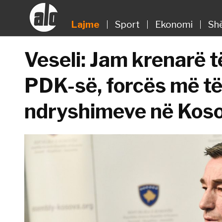
Lajme
Sport
Ekonomi
Sh
Veseli: Jam krenarë t
PDK-së, forcës më t
ndryshimeve në Kos