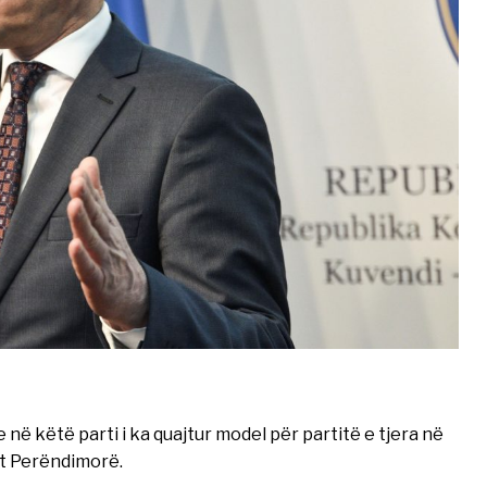
 në këtë parti i ka quajtur model për partitë e tjera në
it Perëndimorë.