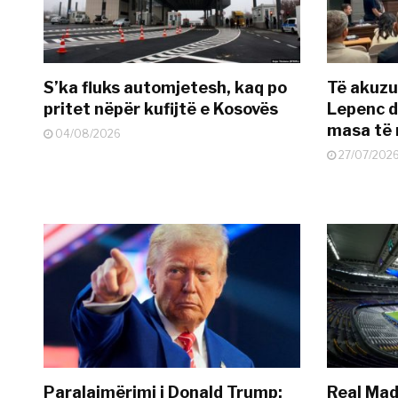
S’ka fluks automjetesh, kaq po
Të akuzua
pritet nëpër kufijtë e Kosovës
Lepenc d
masa të 
04/08/2026
27/07/202
Paralajmërimi i Donald Trump:
Real Madr