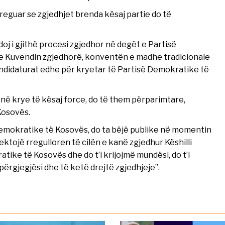
treguar se zgjedhjet brenda kësaj partie do të
doj i gjithë procesi zgjedhor në degët e Partisë
me Kuvendin zgjedhorë, konventën e madhe tradicionale
andidaturat edhe për kryetar të Partisë Demokratike të
në krye të kësaj force, do të them përparimtare,
Kosovës.
Demokratike të Kosovës, do ta bëjë publike në momentin
ektojë rregulloren të cilën e kanë zgjedhur Këshilli
tike të Kosovës dhe do t’i krijojmë mundësi, do t’i
përgjegjësi dhe të ketë drejtë zgjedhjeje”.