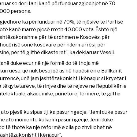
aruar se deri tani kanë përfunduar zgjedhjet në 70
.000 persona.
zgjedhorë ka përfunduar në 70%, të njësive të Partisë
otë kanë marrë pjesë rreth 40.000 veta. Është një
 jashtëzakonshme për të ardhmen e Kosovës, për
shoqërisë sonë kosovare për ndërmarrësi, për
në, për të gjithë dikasteret”, ka deklaruar Veseli.
janë duke ecur në një formë do të thoja më
rruese, që nuk besoj që as në hapësirën e Ballkanit
urrencë, unë jam jashtëzakonisht i kënaqur si kryetar i
e të qytetarëve, të rinjve dhe të rejave në Republikën e
telektuale, akademike, punëtore, fermerë, të gjitha
ato pjesë ku sipas tij, ka pasur ngecje. “Jemi duke pasur
r në ato momente ku kemi pasur ngecje. Jemi duke
do të thotë ka një reformë e cila po zhvillohet në
ashtëzakonisht i kënaqur”.