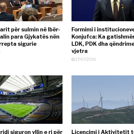
rit për sulmin në Ibër-
Formimi i institucionev
alin para Gjykatës nën
Konjufca: Ka gatishmër
rrepta sigurie
LDK, PDK dha qëndrime
vjetra
6
27/07/2026
idi siguron yllin e ri për
Licencimi i Aktivitetit 