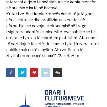
interesat e tjera të ndërlidhura me konkurrencën
në arsimin e lartë në Kosovë.
Kriter i vetëm i konkurrencës duhet të jetë gara
për cilësi reale dhe profilizim universitar, në
përputhje me nevojat e ekonomisë së tregut.
I siguroj studentët e universiteteve publike se të
drejtat e tyre do të mbrohen plotësisht! Ata duhet
të vazhdojnë të qetë studimet e tyre. Universitetet
publike nuk do të mbyllen. Ato vetëm do të
zhvillohen edhe më shumë!” /GazetaAlo/