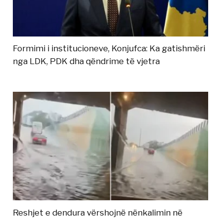
Formimi i institucioneve, Konjufca: Ka gatishmëri
nga LDK, PDK dha qëndrime të vjetra
Reshjet e dendura vërshojnë nënkalimin në