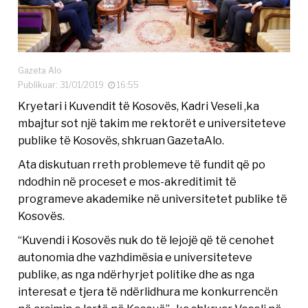
Gazeta Alo
Publikuar: 31/01/2019
16:55
Kryetari i Kuvendit të Kosovës, Kadri Veseli ,ka
mbajtur sot një takim me rektorët e universiteteve
publike të Kosovës, shkruan GazetaAlo.
Ata diskutuan rreth problemeve të fundit që po
ndodhin në proceset e mos-akreditimit të
programeve akademike në universitetet publike të
Kosovës.
“Kuvendi i Kosovës nuk do të lejojë që të cenohet
autonomia dhe vazhdimësia e universiteteve
publike, as nga ndërhyrjet politike dhe as nga
interesat e tjera të ndërlidhura me konkurrencën