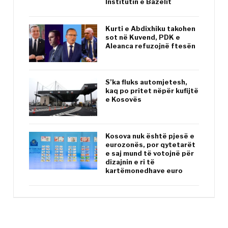
Institutin e Bazelit
Kurti e Abdixhiku takohen
sot në Kuvend, PDK e
Aleanca refuzojnë ftesën
S’ka fluks automjetesh,
kaq po pritet nëpër kufijtë
e Kosovës
Kosova nuk është pjesë e
eurozonës, por qytetarët
e saj mund të votojnë për
dizajnin e ri të
kartëmonedhave euro