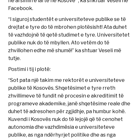
në arsimin e lartë në Kosovë” , ka shkruar Veseli në
Facebook.
“I siguroj studentët e universiteteve publike se të
drejtat e tyre do të mbrohen plotësisht! Ata duhet
të vazhdojnë të qetë studimet e tyre. Universitetet
publike nuk do të mbyllen. Ato vetëm do të
zhvillohen edhe më shumë!” ka shtuar Veseli më
tutje.
Postimi i tij i plotë:
“Sot pata një takim me rektorët e universiteteve
publike të Kosovës. Shqetësimet e tyre rreth
zhvillimeve të fundit në procesin e akreditimit të
programeve akademike, janë shqetësime reale dhe
duhet të adresohen për zgjidhje, pa humbur kohë.
Kuvendi i Kosovës nuk do të lejojë që të cenohet
autonomia dhe vazhdimësia e universiteteve
publike, as nga ndërhyrjet politike dhe as nga