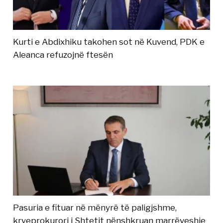
Kurti e Abdixhiku takohen sot në Kuvend, PDK e
Aleanca refuzojnë ftesën
Pasuria e fituar në mënyrë të paligjshme,
kryeprokurori i Shtetit nënshkruan marrëveshje