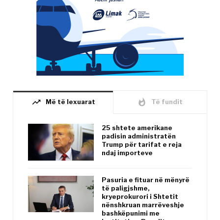
trending_up
whatshot
Më të lexuarat
Të fundit
25 shtete amerikane
padisin administratën
Trump për tarifat e reja
ndaj importeve
Pasuria e fituar në mënyrë
të paligjshme,
kryeprokurori i Shtetit
nënshkruan marrëveshje
bashkëpunimi me