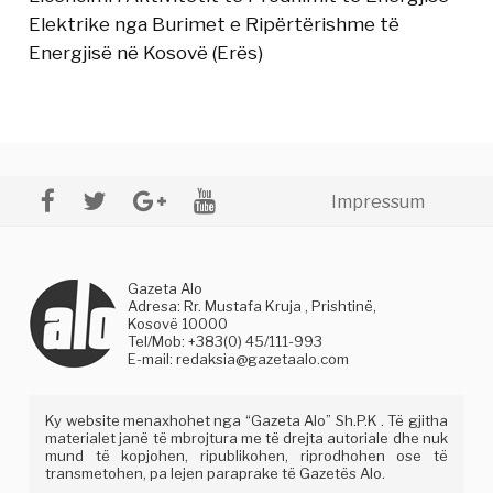
Elektrike nga Burimet e Ripërtërishme të
Energjisë në Kosovë (Erës)
Impressum
Gazeta Alo
Adresa: Rr. Mustafa Kruja , Prishtinë,
Kosovë 10000
Tel/Mob: +383(0) 45/111-993
E-mail:
redaksia@gazetaalo.com
Ky website menaxhohet nga “Gazeta Alo” Sh.P.K . Të gjitha
materialet janë të mbrojtura me të drejta autoriale dhe nuk
mund të kopjohen, ripublikohen, riprodhohen ose të
transmetohen, pa lejen paraprake të Gazetës Alo.