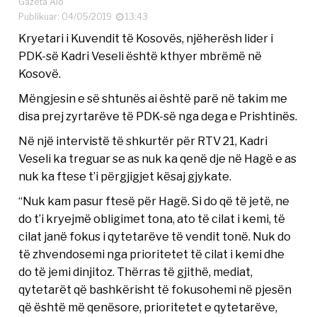
Gazeta Alo
Publikuar: 04/05/2019
13:43
Kryetari i Kuvendit të Kosovës, njëherësh lider i
PDK-së Kadri Veseli është kthyer mbrëmë në
Kosovë.
Mëngjesin e së shtunës ai është parë në takim me
disa prej zyrtarëve të PDK-së nga dega e Prishtinës.
Në një intervistë të shkurtër për RTV 21, Kadri
Veseli ka treguar se as nuk ka qenë dje në Hagë e as
nuk ka ftese t’i përgjigjet kësaj gjykate.
“Nuk kam pasur ftesë për Hagë. Si do që të jetë, ne
do t’i kryejmë obligimet tona, ato të cilat i kemi, të
cilat janë fokus i qytetarëve të vendit tonë. Nuk do
të zhvendosemi nga prioritetet të cilat i kemi dhe
do të jemi dinjitoz. Thërras të gjithë, mediat,
qytetarët që bashkërisht të fokusohemi në pjesën
që është më qenësore, prioritetet e qytetarëve,