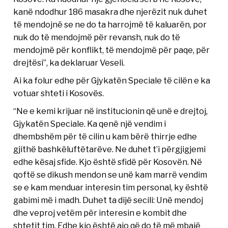
kanë ndodhur 186 masakra dhe njerëzit nuk duhet
të mendojnë se ne do ta harrojmë të kaluarën, por
nuk do të mendojmë për revansh, nuk do të
mendojmë për konflikt, të mendojmë për paqe, për
drejtësi”, ka deklaruar Veseli.
Ai ka folur edhe për Gjykatën Speciale të cilën e ka
votuar shteti i Kosovës.
“Ne e kemi krijuar në institucionin që unë e drejtoj,
Gjykatën Speciale. Ka qenë një vendim i
dhembshëm për të cilin u kam bërë thirrje edhe
gjithë bashkëluftëtarëve. Ne duhet t’i përgjigjemi
edhe kësaj sfide. Kjo është sfidë për Kosovën. Në
qoftë se dikush mendon se unë kam marrë vendim
se e kam menduar interesin tim personal, ky është
gabimi më i madh. Duhet ta dijë secili: Unë mendoj
dhe veproj vetëm për interesin e kombit dhe
shtetit tim. Edhe kjo është ajo që do të më mbajë