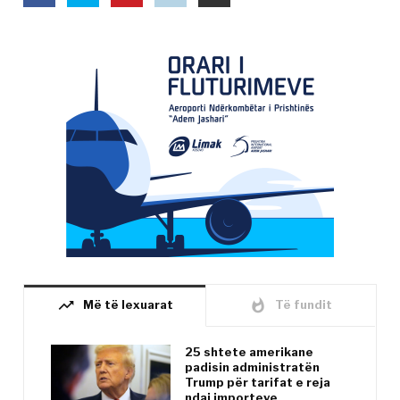
trending_up
whatshot
Më të lexuarat
Të fundit
25 shtete amerikane
padisin administratën
Trump për tarifat e reja
ndaj importeve