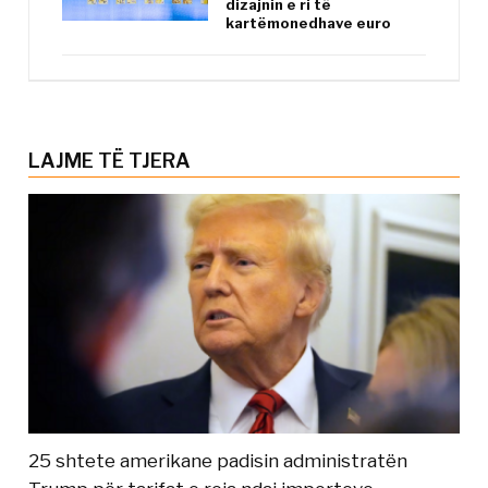
dizajnin e ri të
kartëmonedhave euro
LAJME TË TJERA
25 shtete amerikane padisin administratën