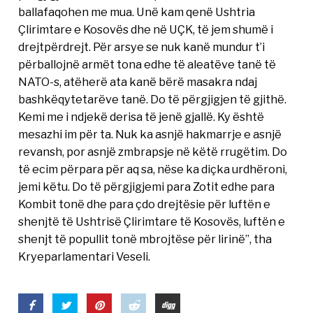
ballafaqohen me mua. Unë kam qenë Ushtria
Çlirimtare e Kosovës dhe në UÇK, të jem shumë i
drejtpërdrejt. Për arsye se nuk kanë mundur t’i
përballojnë armët tona edhe të aleatëve tanë të
NATO-s, atëherë ata kanë bërë masakra ndaj
bashkëqytetarëve tanë. Do të përgjigjen të gjithë.
Kemi me i ndjekë derisa të jenë gjallë. Ky është
mesazhi im për ta. Nuk ka asnjë hakmarrje e asnjë
revansh, por asnjë zmbrapsje në këtë rrugëtim. Do
të ecim përpara për aq sa, nëse ka diçka urdhëroni,
jemi këtu. Do të përgjigjemi para Zotit edhe para
Kombit tonë dhe para çdo drejtësie për luftën e
shenjtë të Ushtrisë Çlirimtare të Kosovës, luftën e
shenjt të popullit tonë mbrojtëse për lirinë”, tha
Kryeparlamentari Veseli.