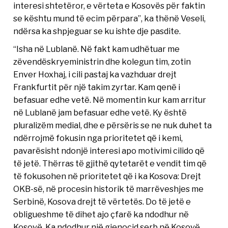
interesi shtetëror, e vërteta e Kosovës për faktin
se kështu mund të ecim përpara”, ka thënë Veseli,
ndërsa ka shpjeguar se ku ishte dje pasdite.
“Isha në Lublanë. Në fakt kam udhëtuar me
zëvendëskryeministrin dhe kolegun tim, zotin
Enver Hoxhaj, i cili pastaj ka vazhduar drejt
Frankfurtit për një takim zyrtar. Kam qenë i
befasuar edhe vetë. Në momentin kur kam arritur
në Lublanë jam befasuar edhe vetë. Ky është
pluralizëm medial, dhe e përsëris se ne nuk duhet ta
ndërrojmë fokusin nga prioritetet që i kemi,
pavarësisht ndonjë interesi apo motivimi cilido që
të jetë. Thërras të gjithë qytetarët e vendit tim që
të fokusohen në prioritetet që i ka Kosova: Drejt
OKB-së, në procesin historik të marrëveshjes me
Serbinë, Kosova drejt të vërtetës. Do të jetë e
obligueshme të dihet ajo çfarë ka ndodhur në
Kosovë. Ka ndodhur një gjenocid serb në Kosovë,