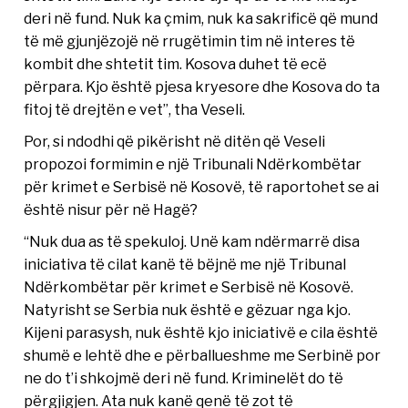
deri në fund. Nuk ka çmim, nuk ka sakrificë që mund
të më gjunjëzojë në rrugëtimin tim në interes të
kombit dhe shtetit tim. Kosova duhet të ecë
përpara. Kjo është pjesa kryesore dhe Kosova do ta
fitoj të drejtën e vet”, tha Veseli.
Por, si ndodhi që pikërisht në ditën që Veseli
propozoi formimin e një Tribunali Ndërkombëtar
për krimet e Serbisë në Kosovë, të raportohet se ai
është nisur për në Hagë?
“Nuk dua as të spekuloj. Unë kam ndërmarrë disa
iniciativa të cilat kanë të bëjnë me një Tribunal
Ndërkombëtar për krimet e Serbisë në Kosovë.
Natyrisht se Serbia nuk është e gëzuar nga kjo.
Kijeni parasysh, nuk është kjo iniciativë e cila është
shumë e lehtë dhe e përballueshme me Serbinë por
ne do t’i shkojmë deri në fund. Kriminelët do të
përgjigjen. Ata nuk kanë qenë të zot të