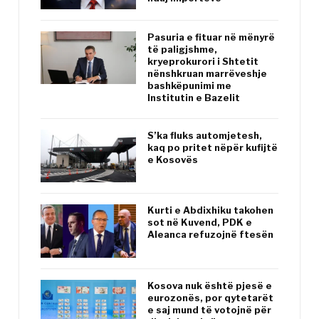
Pasuria e fituar në mënyrë
të paligjshme,
kryeprokurori i Shtetit
nënshkruan marrëveshje
bashkëpunimi me
Institutin e Bazelit
S’ka fluks automjetesh,
kaq po pritet nëpër kufijtë
e Kosovës
Kurti e Abdixhiku takohen
sot në Kuvend, PDK e
Aleanca refuzojnë ftesën
Kosova nuk është pjesë e
eurozonës, por qytetarët
e saj mund të votojnë për