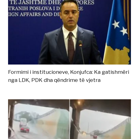
Formimi i institucioneve, Konjufca: Ka gatishmëri
nga LDK, PDK dha qëndrime të vjetra