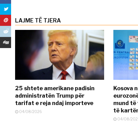
LAJME TË TJERA
25 shtete amerikane padisin
Kosova n
administratën Trump për
eurozonë
tarifat e reja ndaj importeve
mund të v
të kart
04/08/2026
04/08/202