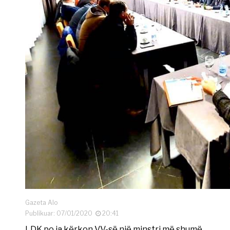
Gazeta Alo
Publikuar: 07/01/2020
20:41
LDK po ia kërkon VV-së një minstri më shumë.