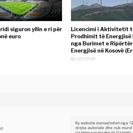
idi siguron yllin e ri për
Licencimi i Aktivitetit 
onë euro
Prodhimit të Energjisë 
nga Burimet e Ripërtë
6
Energjisë në Kosovë (Er
23/07/2026
Ky website menaxhohet nga “Gaz
drejta autoriale dhe nuk mund
00
pa lejen paraprake të Gazetës A