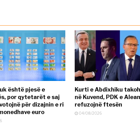
uk është pjesë e
Kurti e Abdixhiku tako
s, por qytetarët e saj
në Kuvend, PDK e Alea
otojnë për dizajnin e ri
refuzojnë ftesën
ëmonedhave euro
04/08/2026
6