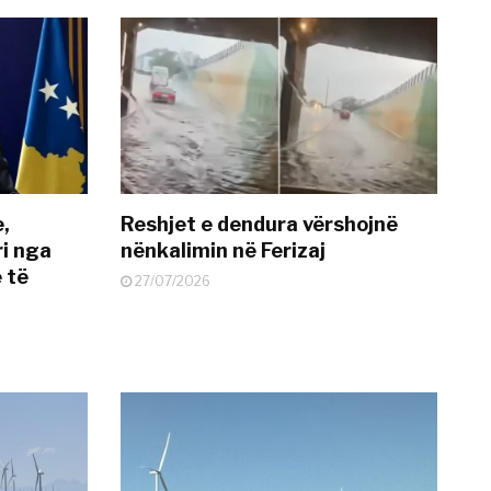
e,
Reshjet e dendura vërshojnë
i nga
nënkalimin në Ferizaj
 të
27/07/2026