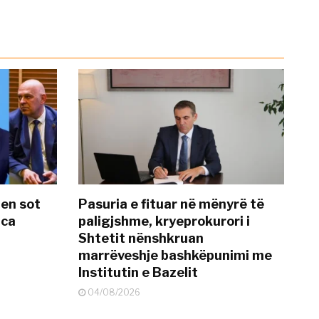
hen sot
Pasuria e fituar në mënyrë të
nca
paligjshme, kryeprokurori i
Shtetit nënshkruan
marrëveshje bashkëpunimi me
Institutin e Bazelit
04/08/2026