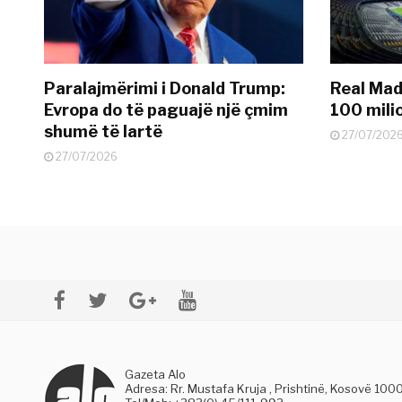
Paralajmërimi i Donald Trump:
Real Madr
Evropa do të paguajë një çmim
100 mili
shumë të lartë
27/07/202
27/07/2026
Gazeta Alo
Adresa: Rr. Mustafa Kruja , Prishtinë, Kosovë 100