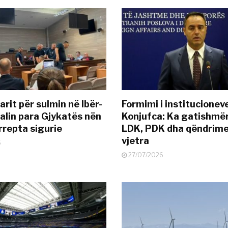
rit për sulmin në Ibër-
Formimi i institucionev
alin para Gjykatës nën
Konjufca: Ka gatishmër
rrepta sigurie
LDK, PDK dha qëndrime
vjetra
6
27/07/2026