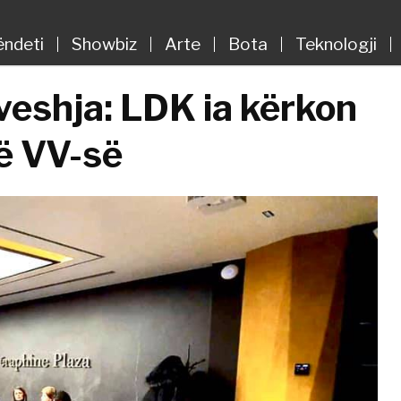
ëndeti
Showbiz
Arte
Bota
Teknologji
eshja: LDK ia kërkon
ë VV-së