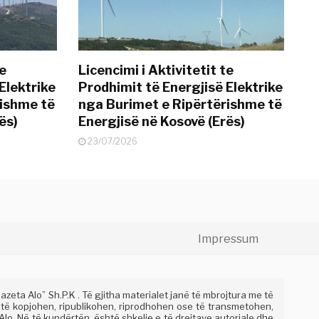
te
Licencimi i Aktivitetit te
Elektrike
Prodhimit të Energjisë Elektrike
rishme të
nga Burimet e Ripërtërishme të
ës)
Energjisë në Kosovë (Erës)
23/07/2026
Impressum
eta Alo” Sh.P.K . Të gjitha materialet janë të mbrojtura me të
 të kopjohen, ripublikohen, riprodhohen ose të transmetohen,
lo. Në të kundërtën, është shkelje e të drejtave autoriale dhe