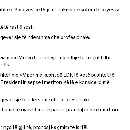
tike e Kosovës në Pejë në takimin e sotëm të kryesisë
ëtë rast 6 sosh.
 qeverisje të ndershme dhe profesionale.
.Gazmend Muhaxheri mbajti mbledhje të rregullt dhe
isës.
shkët me VV por me kusht që LDK të ketë pushtet të
 Presidentin sepse i meriton. Këtë e konsiderojmë
 qeverisje të ndershme dhe profesionale.
m shumë të ngusht me të paren, prandaj edhe e meriton
nga të gjithë, prandaj ka çmim të lartë!.