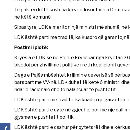
Të paktën këtë kusht ia ka vendosur Lidhja Demokra
në këtë komunë.
Sipas tyre, LDK e meriton një ministri më shumë, në k
LDK është parti me traditë, ka kuadro që garantojnë
Postimi i plotë:
Kryesia e LDK-së në Pejē, e kryesuar nga kryetari z
bisedoj për zhvillimet politike rreth koalicionit qever
Dega e Pejës mbështet krijimin e qeverisë së përba
barabart me VV-në. LDK duhet tē ketë 6 ministri dhe
ndarje racionale dhe të balancuar të pushtetit.
LDK është parti me traditë, ka kuadro që garantojnë
LDK është parti e dytë në zgjedhje por me një dalli
gjysmen e pushtetit politik.
LDK është parti e dashur për qytetarët dhe e kërkuar 