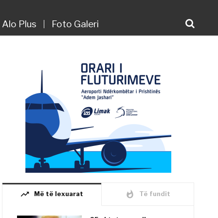
Alo Plus
Foto Galeri
trending_up
whatshot
Më të lexuarat
Të fundit