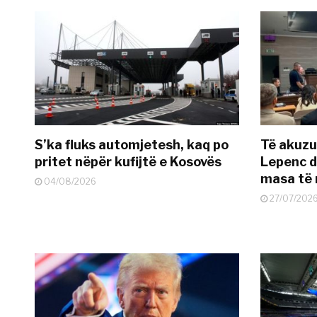
S’ka fluks automjetesh, kaq po
Të akuzua
pritet nëpër kufijtë e Kosovës
Lepenc d
masa të 
04/08/2026
27/07/202