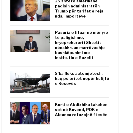
25 shtete amerikane
padisin administratën
Trump për tarifat e reja
ndaj importeve
Pasuria e fituar në mënyrë
të paligjshme,
kryeprokurori i Shtetit
nënshkruan marrëveshje
bashkëpunimi me
Institutin e Bazelit
S’ka fluks automjetesh,
kaq po pritet nëpër kufijtë
e Kosovës
Kurti e Abdixhiku takohen
sot në Kuvend, PDK e
Aleanca refuzojnë ftesën