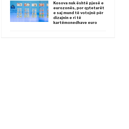
Kosova nuk është pjesë e
eurozonës, por qytetarët
e saj mund të votojnë për
dizajnin e ri të
kartëmonedhave euro