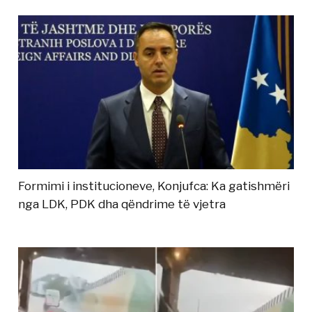
Formimi i institucioneve, Konjufca: Ka gatishmëri
nga LDK, PDK dha qëndrime të vjetra