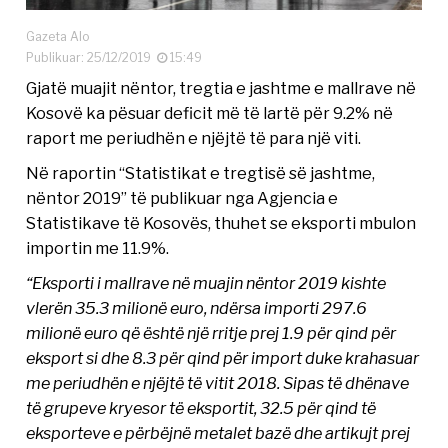
Gazeta Alo
Publikuar: 25/12/2019
15:49
Gjatë muajit nëntor, tregtia e jashtme e mallrave në
Kosovë ka pësuar deficit më të lartë për 9.2% në
raport me periudhën e njëjtë të para një viti.
Në raportin “Statistikat e tregtisë së jashtme,
nëntor 2019” të publikuar nga Agjencia e
Statistikave të Kosovës, thuhet se eksporti mbulon
importin me 11.9%.
“Eksporti i mallrave në muajin nëntor 2019 kishte
vlerën 35.3 milionë euro, ndërsa importi 297.6
milionë euro që është një rritje prej 1.9 për qind për
eksport si dhe 8.3 për qind për import duke krahasuar
me periudhën e njëjtë të vitit 2018. Sipas të dhënave
të grupeve kryesor të eksportit, 32.5 për qind të
eksporteve e përbëjnë metalet bazë dhe artikujt prej