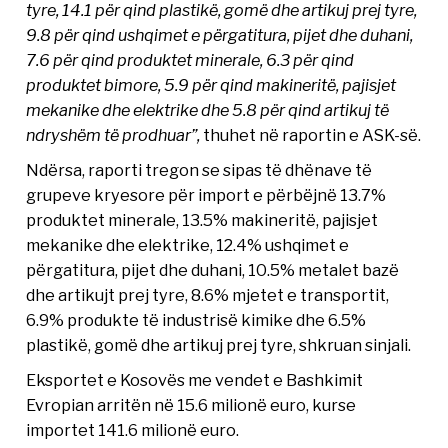
tyre, 14.1 për qind plastikë, gomë dhe artikuj prej tyre,
9.8 për qind ushqimet e përgatitura, pijet dhe duhani,
7.6 për qind produktet minerale, 6.3 për qind
produktet bimore, 5.9 për qind makineritë, pajisjet
mekanike dhe elektrike dhe 5.8 për qind artikuj të
ndryshëm të prodhuar”,
thuhet në raportin e ASK-së.
Ndërsa, raporti tregon se sipas të dhënave të
grupeve kryesore për import e përbëjnë 13.7%
produktet minerale, 13.5% makineritë, pajisjet
mekanike dhe elektrike, 12.4% ushqimet e
përgatitura, pijet dhe duhani, 10.5% metalet bazë
dhe artikujt prej tyre, 8.6% mjetet e transportit,
6.9% produkte të industrisë kimike dhe 6.5%
plastikë, gomë dhe artikuj prej tyre, shkruan sinjali.
Eksportet e Kosovës me vendet e Bashkimit
Evropian arritën në 15.6 milionë euro, kurse
importet 141.6 milionë euro.