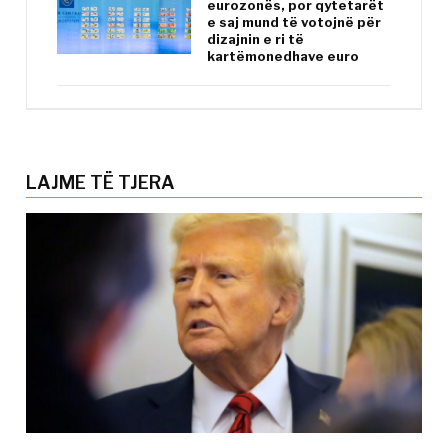
eurozonës, por qytetarët
e saj mund të votojnë për
dizajnin e ri të
kartëmonedhave euro
LAJME TË TJERA