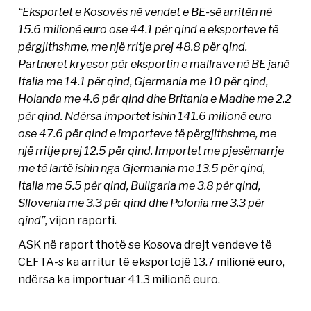
“Eksportet e Kosovës në vendet e BE-së arritën në
15.6 milionë euro ose 44.1 për qind e eksporteve të
përgjithshme, me një rritje prej 48.8 për qind.
Partneret kryesor për eksportin e mallrave në BE janë
Italia me 14.1 për qind, Gjermania me 10 për qind,
Holanda me 4.6 për qind dhe Britania e Madhe me 2.2
për qind. Ndërsa importet ishin 141.6 milionë euro
ose 47.6 për qind e importeve të përgjithshme, me
një rritje prej 12.5 për qind. Importet me pjesëmarrje
me të lartë ishin nga Gjermania me 13.5 për qind,
Italia me 5.5 për qind, Bullgaria me 3.8 për qind,
Sllovenia me 3.3 për qind dhe Polonia me 3.3 për
qind”,
vijon raporti.
ASK në raport thotë se Kosova drejt vendeve të
CEFTA-s ka arritur të eksportojë 13.7 milionë euro,
ndërsa ka importuar 41.3 milionë euro.