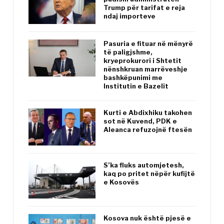
Trump për tarifat e reja
ndaj importeve
Pasuria e fituar në mënyrë
të paligjshme,
kryeprokurori i Shtetit
nënshkruan marrëveshje
bashkëpunimi me
Institutin e Bazelit
Kurti e Abdixhiku takohen
sot në Kuvend, PDK e
Aleanca refuzojnë ftesën
S’ka fluks automjetesh,
kaq po pritet nëpër kufijtë
e Kosovës
Kosova nuk është pjesë e