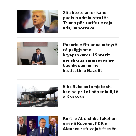
25 shtete amerikane
padisin administratën
Trump për tarifat e reja
ndaj importeve
Pasuria e fituar në mënyrë
të paligjshme,
kryeprokurori i Shtetit
nënshkruan marrëveshje
bashkëpunimi me
Institutin e Bazelit
S’ka fluks automjetesh,
kaq po pritet nëpër kufijtë
e Kosovës
Kurti e Abdixhiku takohen
sot në Kuvend, PDK e
Aleanca refuzojnë ftesën