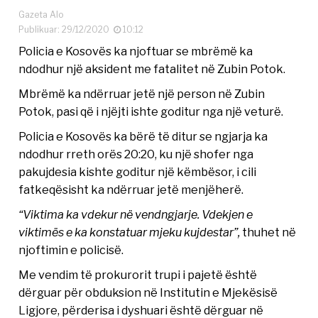
Gazeta Alo
Publikuar: 29/12/2020
10:12
Policia e Kosovës ka njoftuar se mbrëmë ka
ndodhur një aksident me fatalitet në Zubin Potok.
Mbrëmë ka ndërruar jetë një person në Zubin
Potok, pasi që i njëjti ishte goditur nga një veturë.
Policia e Kosovës ka bërë të ditur se ngjarja ka
ndodhur rreth orës 20:20, ku një shofer nga
pakujdesia kishte goditur një këmbësor, i cili
fatkeqësisht ka ndërruar jetë menjëherë.
“Viktima ka vdekur në vendngjarje. Vdekjen e
viktimës e ka konstatuar mjeku kujdestar”,
thuhet në
njoftimin e policisë.
Me vendim të prokurorit trupi i pajetë është
dërguar për obduksion në Institutin e Mjekësisë
Ligjore, përderisa i dyshuari është dërguar në