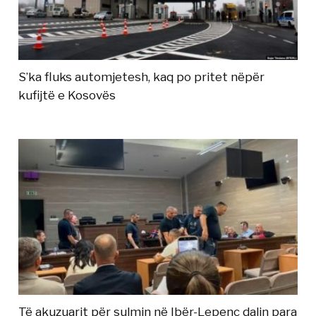
S’ka fluks automjetesh, kaq po pritet nëpër
kufijtë e Kosovës
Të akuzuarit për sulmin në Ibër-Lepenc dalin para