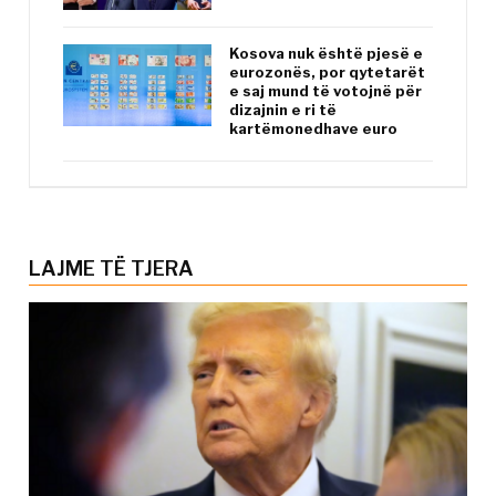
Kosova nuk është pjesë e
eurozonës, por qytetarët
e saj mund të votojnë për
dizajnin e ri të
kartëmonedhave euro
LAJME TË TJERA