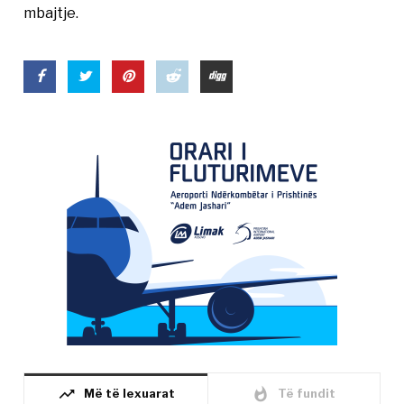
mbajtje.
trending_up
whatshot
Më të lexuarat
Të fundit