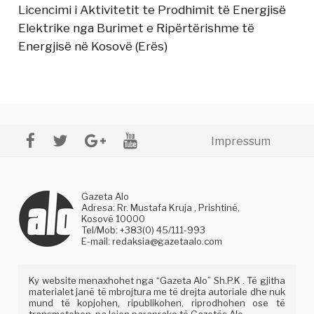
Licencimi i Aktivitetit te Prodhimit të Energjisë
Elektrike nga Burimet e Ripërtërishme të
Energjisë në Kosovë (Erës)
Impressum
Gazeta Alo
Adresa: Rr. Mustafa Kruja , Prishtinë,
Kosovë 10000
Tel/Mob: +383(0) 45/111-993
E-mail:
redaksia@gazetaalo.com
Ky website menaxhohet nga “Gazeta Alo” Sh.P.K . Të gjitha
materialet janë të mbrojtura me të drejta autoriale dhe nuk
mund të kopjohen, ripublikohen, riprodhohen ose të