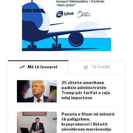
trending_up
whatshot
Më të lexuarat
Të fundit
25 shtete amerikane
padisin administratën
Trump për tarifat e reja
ndaj importeve
Pasuria e fituar në mënyrë
të paligjshme,
kryeprokurori i Shtetit
nënshkruan marrëveshje