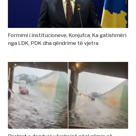
Formimi i institucioneve, Konjufca: Ka gatishmëri
nga LDK, PDK dha qëndrime të vjetra