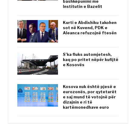
bashkëpunimi me
Institutin e Bazelit
Kurti e Abdixhiku takohen
sot në Kuvend, PDK e
Aleanca refuzojnë ftesën
S’ka fluks automjetesh,
kaq po pritet nëpër kufijtë
e Kosovës
Kosova nuk është pjesë e
eurozonës, por qytetarët
e saj mund të votojnë për
dizajnin e ri të
kartëmonedhave euro