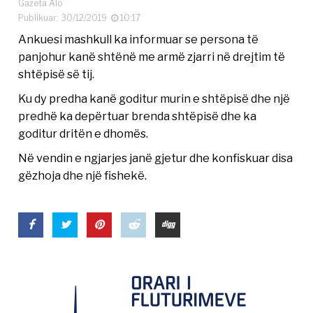
Gazeta Alo
Publikuar: 30/12/2019
10:17
Ankuesi mashkull ka informuar se persona të
panjohur kanë shtënë me armë zjarri në drejtim të
shtëpisë së tij.
Ku dy predha kanë goditur murin e shtëpisë dhe një
predhë ka depërtuar brenda shtëpisë dhe ka
goditur dritën e dhomës.
Në vendin e ngjarjes janë gjetur dhe konfiskuar disa
gëzhoja dhe një fishekë.