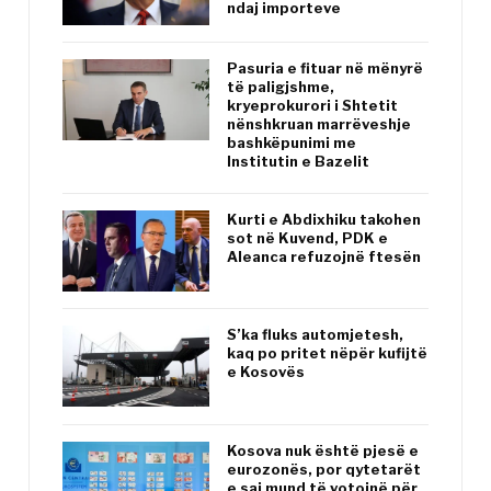
ndaj importeve
Pasuria e fituar në mënyrë
të paligjshme,
kryeprokurori i Shtetit
nënshkruan marrëveshje
bashkëpunimi me
Institutin e Bazelit
Kurti e Abdixhiku takohen
sot në Kuvend, PDK e
Aleanca refuzojnë ftesën
S’ka fluks automjetesh,
kaq po pritet nëpër kufijtë
e Kosovës
Kosova nuk është pjesë e
eurozonës, por qytetarët
e saj mund të votojnë për