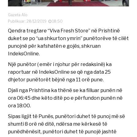
Gazeta Alo
Publikuar: 28/12/2019
18:50
Qendra tregtare “Viva Fresh Store” në Prishtinë
duket se po “ua shkurton ymrin” punëtorëve të cilët
punojnë për kafshatën e gojës, shkruan
IndeksOnline.
Një punëtor ( emër i njohur për redaksinë) ka
raportuar në IndeksOnline se që nga data 25
dhjetor punëtorët bëjnë nga 11 orë pune.
Djali nga Prishtina ka thënë se ka filluar punën në
ora 06:45 dhe këto ditë po e përfundon punën në
ora 18:00.
Sipas ligjit të Punës, punëtori duhet të punoj më së
shumti 8 orë në ditë, ndërsa me kërkesë të
punëdhënësit, punëtori duhet të punojë jashtë