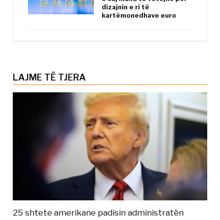
dizajnin e ri të
kartëmonedhave euro
LAJME TË TJERA
25 shtete amerikane padisin administratën