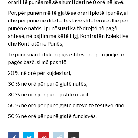
orarit të punës më së shumti deri në 8 orë në javë.
Por, për punën më të gjatë se orari i plotë i punës, si
dhe për punë në ditët e festave shtetërore dhe për
punën e natës, i punësuari ka të drejtë në pagë
shtesë, në pajtim me këtë Ligj, Kontratën Kolektive
dhe Kontratën e Punës;
Të punësuarit i takon paga shtesë në përqindje të
pagës bazë, si më poshtë:
20 % në orë për kujdestari,
30 % në orë për punë gjatë natës,
30 % në orë për punë jashtë orarit,
50 % në orë për punë gjatë ditëve të festave, dhe
50 % në orë për punë gjatë fundjavës.