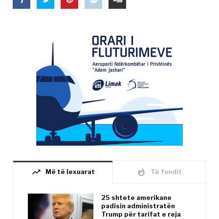
trending_up
whatshot
Më të lexuarat
Të fundit
25 shtete amerikane
padisin administratën
Trump për tarifat e reja