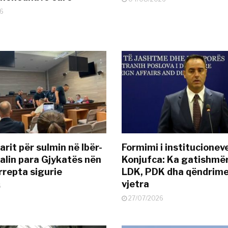
6
rit për sulmin në Ibër-
Formimi i institucionev
alin para Gjykatës nën
Konjufca: Ka gatishmër
rrepta sigurie
LDK, PDK dha qëndrime
vjetra
6
27/07/2026