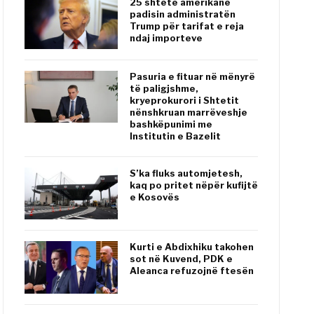
25 shtete amerikane
padisin administratën
Trump për tarifat e reja
ndaj importeve
Pasuria e fituar në mënyrë
të paligjshme,
kryeprokurori i Shtetit
nënshkruan marrëveshje
bashkëpunimi me
Institutin e Bazelit
S’ka fluks automjetesh,
kaq po pritet nëpër kufijtë
e Kosovës
Kurti e Abdixhiku takohen
sot në Kuvend, PDK e
Aleanca refuzojnë ftesën