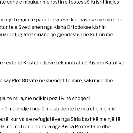
shtë edhe e mbuluar me rastin e festës së Krishtlindjes
.
dhe një tregim të para tre viteve kur bashkë me motrën
stante e Svetllanën nga Kisha Ortodokse kishin
ar refugjatët sirianë që gjendeshin në kufirin me
të feste të Krishtlindjeve tek motrat në Kishën Katolike
e saj! Plot 80 vite në shëndet të mirë, sakrificë dhe
a, të mira, me ndikim pozitiv në shoqëri!
 unë me ëndje i ndajë me studentet e mia dhe me miq!
 parë, kur vala e refugjatëve nga Siria bashkë me një të
mila,me motrën Leonora nga Kisha Protestane dhe