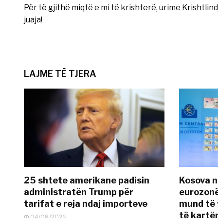
Për të gjithë miqtë e mi të krishterë, urime Krishtlin
juaja!
LAJME TË TJERA
25 shtete amerikane padisin
Kosova n
administratën Trump për
eurozonë
tarifat e reja ndaj importeve
mund të v
të kart
04/08/2026