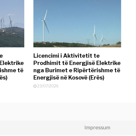
te
Licencimi i Aktivitetit te
Elektrike
Prodhimit të Energjisë Elektrike
rishme të
nga Burimet e Ripërtërishme të
ës)
Energjisë në Kosovë (Erës)
23/07/2026
Impressum