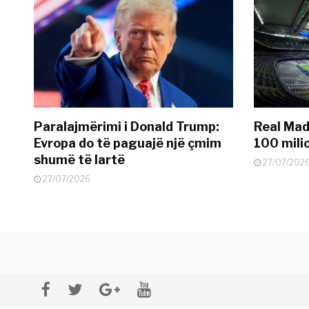
Paralajmërimi i Donald Trump:
Real Madr
Evropa do të paguajë një çmim
100 mili
shumë të lartë
27/07/202
27/07/2026