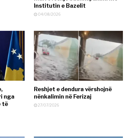
Institutin e Bazelit
04/08/2026
e,
Reshjet e dendura vërshojnë
i nga
nënkalimin në Ferizaj
 të
27/07/2026