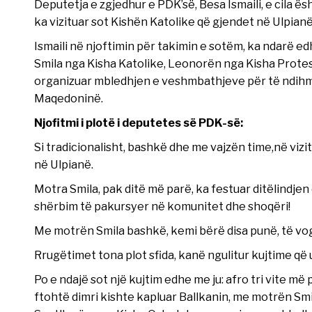
Deputetja e zgjedhur e PDK’së, Besa Ismaili, e cila ë
ka vizituar sot Kishën Katolike që gjendet në Ulpianë
Ismaili në njoftimin për takimin e sotëm, ka ndarë e
Smila nga Kisha Katolike, Leonorën nga Kisha Prote
organizuar mbledhjen e veshmbathjeve për të ndihmu
Maqedoninë.
Njofitmi i plotë i deputetes së PDK-së:
Si tradicionalisht, bashkë dhe me vajzën time,në vizi
në Ulpianë.
Motra Smila, pak ditë më parë, ka festuar ditëlindjen 
shërbim të pakursyer në komunitet dhe shoqëri!
Me motrën Smila bashkë, kemi bërë disa punë, të vogl
Rrugëtimet tona plot sfida, kanë ngulitur kujtime që
Po e ndajë sot një kujtim edhe me ju: afro tri vite më
ftohtë dimri kishte kapluar Ballkanin, me motrën S