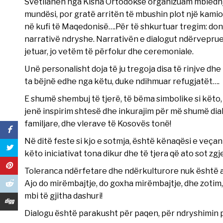
Svetllanën nga Kisha Ortodokse organizuam mbledhje
mundësi, por gratë arritën të mbushin plot një kami
në kufi të Maqedonisë….Për të shkurtuar tregim: do
narrativë ndryshe. Narrativën e dialogut ndërveprue
jetuar, jo vetëm të përfolur dhe ceremoniale.
Unë personalisht doja të ju tregoja disa të rinjve d
ta bëjnë edhe nga këtu, duke ndihmuar refugjatët….
E shumë shembuj të tjerë, të bëma simbolike si këto,
jenë inspirim shtesë dhe inkurajim për më shumë dia
familjare, dhe vlerave të Kosovës tonë!
Në ditë feste si kjo e sotmja, është kënaqësi e veçan
këto iniciativat tona dikur dhe të tjera që ato sot zgj
Toleranca ndërfetare dhe ndërkulturore nuk është a
Ajo do mirëmbajtje, do goxha mirëmbajtje, dhe zotim
mbi të gjitha dashuri!
Dialogu është parakusht për paqen, për ndryshimin p