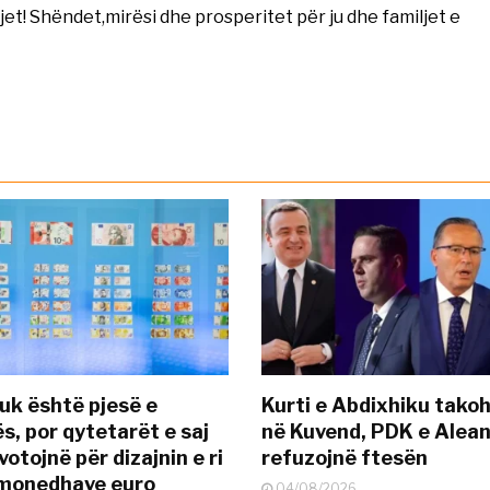
djet! Shëndet,mirësi dhe prosperitet për ju dhe familjet e
uk është pjesë e
Kurti e Abdixhiku tako
s, por qytetarët e saj
në Kuvend, PDK e Alea
otojnë për dizajnin e ri
refuzojnë ftesën
ëmonedhave euro
04/08/2026