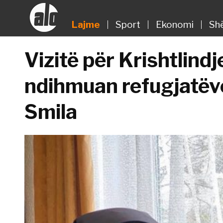
Lajme
Sport
Ekonomi
Sh
Vizitë për Krishtlindj
ndihmuan refugjatëv
Smila