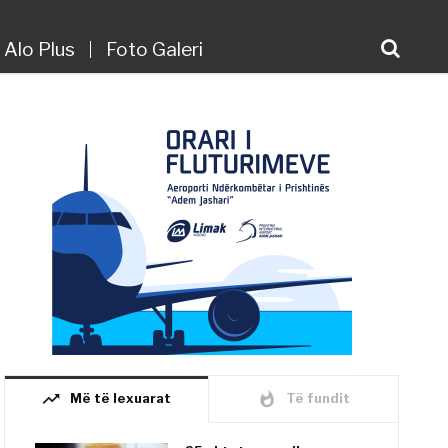
Alo Plus
Foto Galeri
trending_up
whatshot
Më të lexuarat
Të fundit