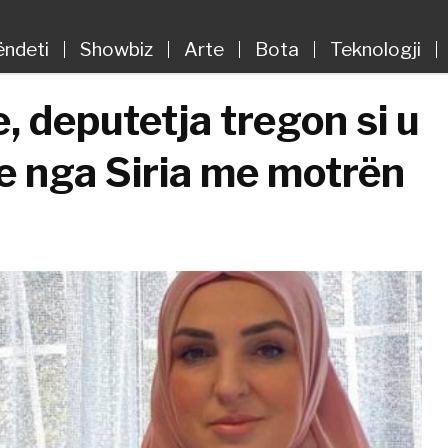
ëndeti
Showbiz
Arte
Bota
Teknologji
e, deputetja tregon si u
e nga Siria me motrën