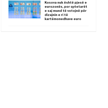
Kosova nuk është pjesë e
eurozonës, por qytetarët
e saj mund të votojnë për
dizajnin e ri të
kartëmonedhave euro