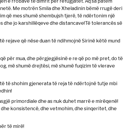
n e rrobave të dimrit për refugjatët. Aq sa patëm
onetë. Me motrën Smila dhe Xheladinin bëmë rrugë deri
nim që mes shumë shembujsh tjerë, të ndërtonim një
s dhe jo karshillëqeve dhe distancave!Të tolerancës së
he të rejave që nëse duan të ndihmojnë Sirinë këtë mund
 që për mua, dhe përgjegjësinë e re që po më pret, do të
log, më shumë drejtësi, më shumë fuqizim të vlerave
të të shohim gjenerata të reja të ndërtojnë tutje mbi
edhin!
sgjë primordiale dhe as nuk duhet marrë e mirëqenë!
, dhe konsistencë, dhe vetmohim, dhe sinqeritet, dhe
ër të mirë!