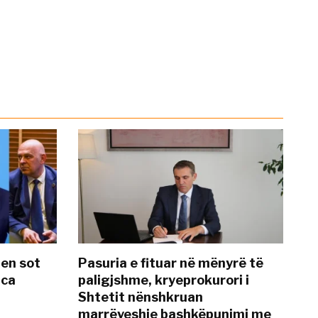
hen sot
Pasuria e fituar në mënyrë të
nca
paligjshme, kryeprokurori i
Shtetit nënshkruan
marrëveshje bashkëpunimi me