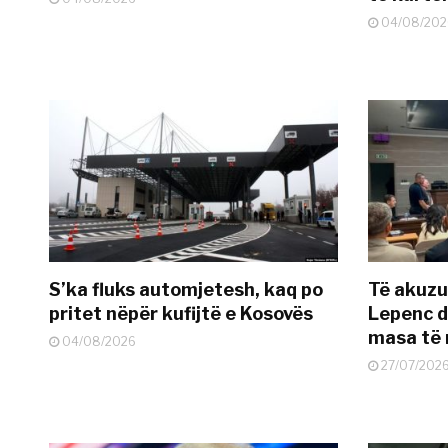
04/08/202
S’ka fluks automjetesh, kaq po
Të akuzua
pritet nëpër kufijtë e Kosovës
Lepenc d
masa të 
04/08/2026
27/07/202