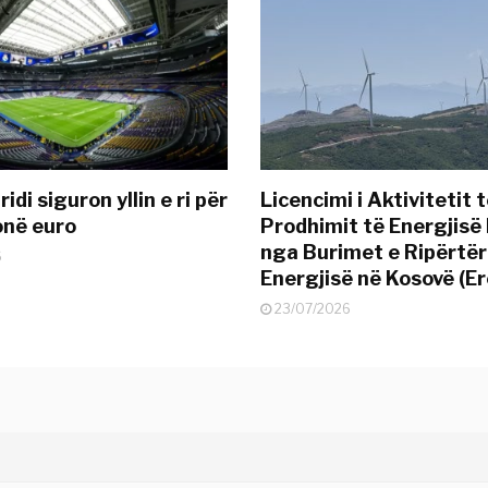
idi siguron yllin e ri për
Licencimi i Aktivitetit 
onë euro
Prodhimit të Energjisë 
nga Burimet e Ripërtë
6
Energjisë në Kosovë (Er
23/07/2026