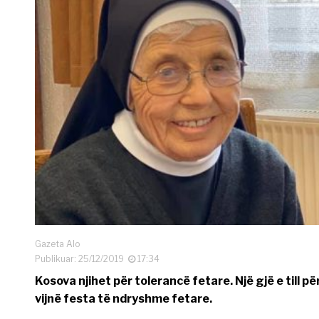
Gazeta Alo
Publikuar: 25/12/2019
17:34
Kosova njihet për tolerancë fetare. Një gjë e till
vijnë festa të ndryshme fetare.