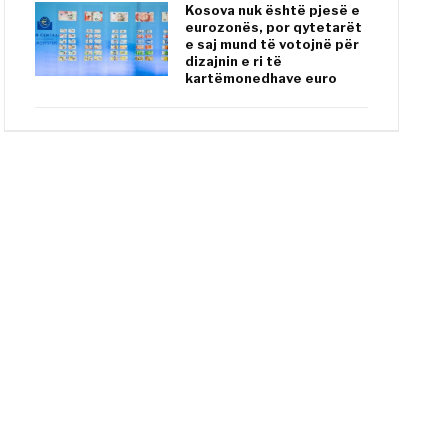
Kosova nuk është pjesë e
eurozonës, por qytetarët
e saj mund të votojnë për
dizajnin e ri të
kartëmonedhave euro