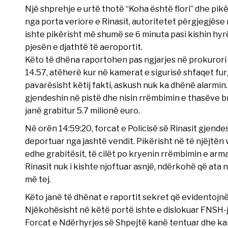
Një shprehje e urtë thotë “Koha është flori” dhe pikër
nga porta veriore e Rinasit, autoritetet përgjegjëse n
ishte pikërisht më shumë se 6 minuta pasi kishin hyrë
pjesën e djathtë të aeroportit.
Këto të dhëna raportohen pas ngjarjes në prokurori m
14.57, atëherë kur në kamerat e sigurisë shfaqet furg
pavarësisht këtij fakti, askush nuk ka dhënë alarmin
gjendeshin në pistë dhe nisin rrëmbimin e thasëve b
janë grabitur 5.7 milionë euro.
Në orën 14:59:20, forcat e Policisë së Rinasit gjende
deportuar nga jashtë vendit. Pikërisht në të njëjtën
edhe grabitësit, të cilët po kryenin rrëmbimin e arma
Rinasit nuk i kishte njoftuar asnjë, ndërkohë që ata
më tej.
Këto janë të dhënat e raportit sekret që evidentojnë
Njëkohësisht në këtë portë ishte e dislokuar FNSH-ja
Forcat e Ndërhyrjes së Shpejtë kanë tentuar dhe kanë