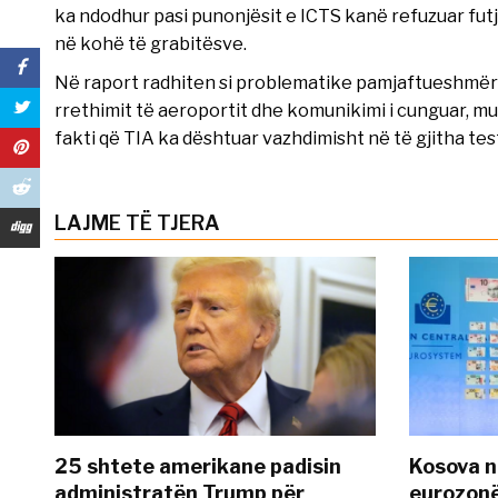
ka ndodhur pasi punonjësit e ICTS kanë refuzuar futje
në kohë të grabitësve.
Në raport radhiten si problematike pamjaftueshmëria
rrethimit të aeroportit dhe komunikimi i cunguar, m
fakti që TIA ka dështuar vazhdimisht në të gjitha test
LAJME TË TJERA
25 shtete amerikane padisin
Kosova n
administratën Trump për
eurozonë