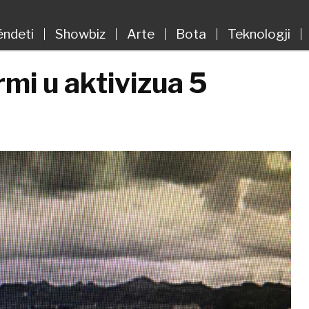
ëndeti
Showbiz
Arte
Bota
Teknologji
rmi u aktivizua 5