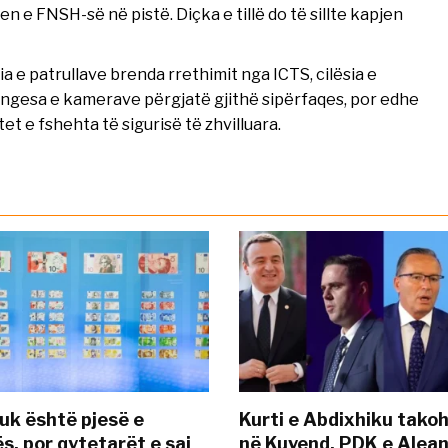
n e FNSH-së në pistë. Diçka e tillë do të sillte kapjen
 e patrullave brenda rrethimit nga ICTS, cilësia e
ungesa e kamerave përgjatë gjithë sipërfaqes, por edhe
et e fshehta të sigurisë të zhvilluara.
uk është pjesë e
Kurti e Abdixhiku tako
s, por qytetarët e saj
në Kuvend, PDK e Alea