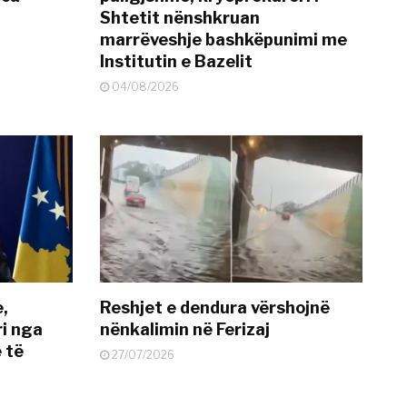
Shtetit nënshkruan
marrëveshje bashkëpunimi me
Institutin e Bazelit
04/08/2026
e,
Reshjet e dendura vërshojnë
i nga
nënkalimin në Ferizaj
 të
27/07/2026