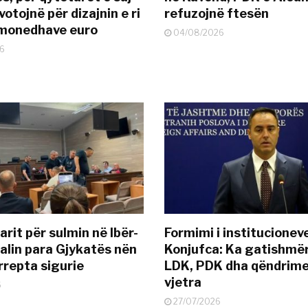
otojnë për dizajnin e ri
refuzojnë ftesën
ëmonedhave euro
04/08/2026
6
rit për sulmin në Ibër-
Formimi i institucionev
alin para Gjykatës nën
Konjufca: Ka gatishmër
rrepta sigurie
LDK, PDK dha qëndrime
vjetra
6
27/07/2026