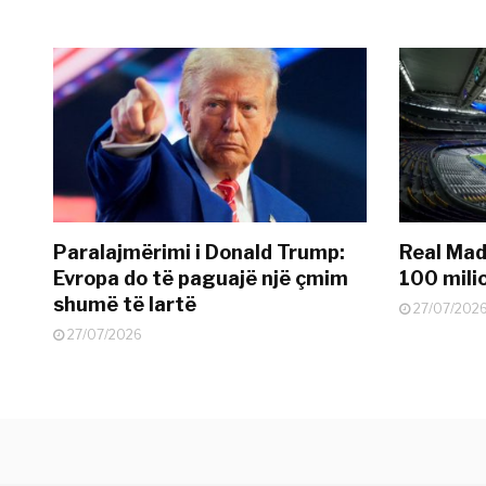
Paralajmërimi i Donald Trump:
Real Madr
Evropa do të paguajë një çmim
100 mili
shumë të lartë
27/07/202
27/07/2026