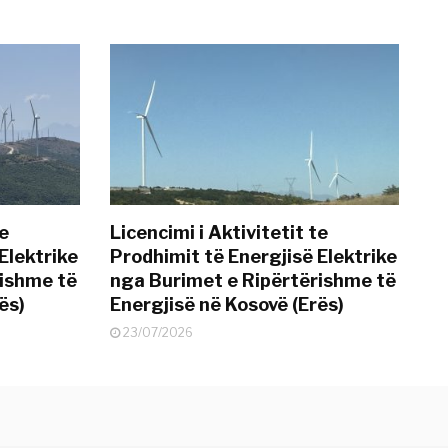
te
Licencimi i Aktivitetit te
Elektrike
Prodhimit të Energjisë Elektrike
rishme të
nga Burimet e Ripërtërishme të
ës)
Energjisë në Kosovë (Erës)
23/07/2026