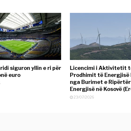
idi siguron yllin e ri për
Licencimi i Aktivitetit 
onë euro
Prodhimit të Energjisë 
nga Burimet e Ripërtë
6
Energjisë në Kosovë (Er
23/07/2026