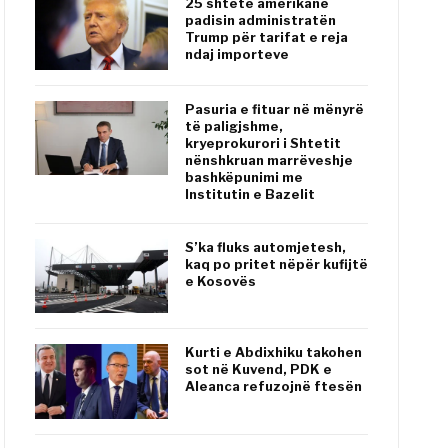
25 shtete amerikane
padisin administratën
Trump për tarifat e reja
ndaj importeve
Pasuria e fituar në mënyrë
të paligjshme,
kryeprokurori i Shtetit
nënshkruan marrëveshje
bashkëpunimi me
Institutin e Bazelit
S’ka fluks automjetesh,
kaq po pritet nëpër kufijtë
e Kosovës
Kurti e Abdixhiku takohen
sot në Kuvend, PDK e
Aleanca refuzojnë ftesën