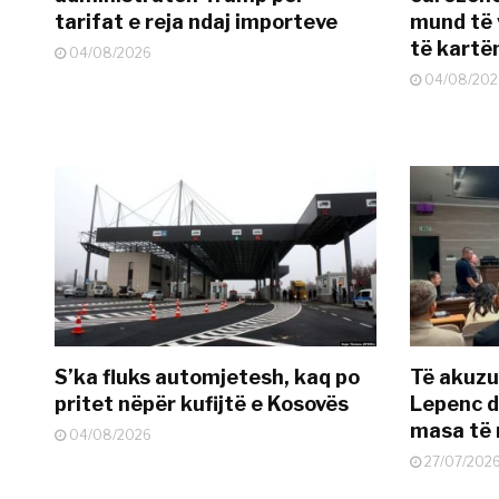
tarifat e reja ndaj importeve
mund të v
të kart
04/08/2026
04/08/202
S’ka fluks automjetesh, kaq po
Të akuzua
pritet nëpër kufijtë e Kosovës
Lepenc d
masa të 
04/08/2026
27/07/202