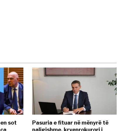
hen sot
Pasuria e fituar në mënyrë të
nca
paligjshme, kryeprokurori i