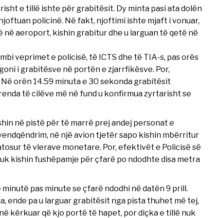
isht e tillë ishte për grabitësit. Dy minta pasi ata dolën
joftuan policinë. Në fakt, njoftimi ishte mjaft i vonuar,
 në aeroport, kishin grabitur dhe u larguan të qetë në
bi veprimet e policisë, të ICTS dhe të TIA-s, pas orës
oni i grabitësve në portën e zjarrfikësve. Por,
. Në orën 14.59 minuta e 30 sekonda grabitësit
renda të cilëve më në fund u konfirmua zyrtarisht se
shin në pistë për të marrë prej andej personat e
 vendqëndrim, në një avion tjetër sapo kishin mbërritur
tosur të vlerave monetare. Por, efektivët e Policisë së
 nuk kishin fushëpamje për çfarë po ndodhte disa metra
 minutë pas minute se çfarë ndodhi në datën 9 prill.
, ende pa u larguar grabitësit nga pista thuhet më tej,
 kërkuar që kjo portë të hapet, por diçka e tillë nuk