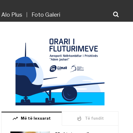
Alo Plus
Foto Galeri
trending_up
whatshot
Më të lexuarat
Të fundit