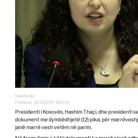
Gazeta Alo
Publikuar: 22/02/2019
11:09
Presidenti i Kosovës, Hashim Thaçi, dhe presidenti se
dokument me dymbëdhjetë (12) pika, për marrëveshje
janë marrë vesh vetëm në parim.