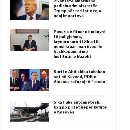
25 shtete amerikane
padisin administratën
Trump për tarifat e reja
ndaj importeve
Pasuria e fituar në mënyrë
të paligjshme,
kryeprokurori i Shtetit
nënshkruan marrëveshje
bashkëpunimi me
Institutin e Bazelit
Kurti e Abdixhiku takohen
sot në Kuvend, PDK e
Aleanca refuzojnë ftesën
S’ka fluks automjetesh,
kaq po pritet nëpër kufijtë
e Kosovës