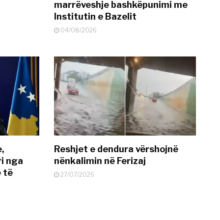
marrëveshje bashkëpunimi me
Institutin e Bazelit
04/08/2026
e,
Reshjet e dendura vërshojnë
i nga
nënkalimin në Ferizaj
 të
27/07/2026