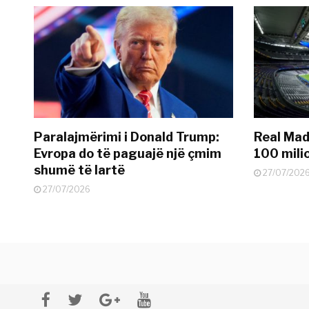
Paralajmërimi i Donald Trump:
Real Madr
Evropa do të paguajë një çmim
100 mili
shumë të lartë
27/07/202
27/07/2026