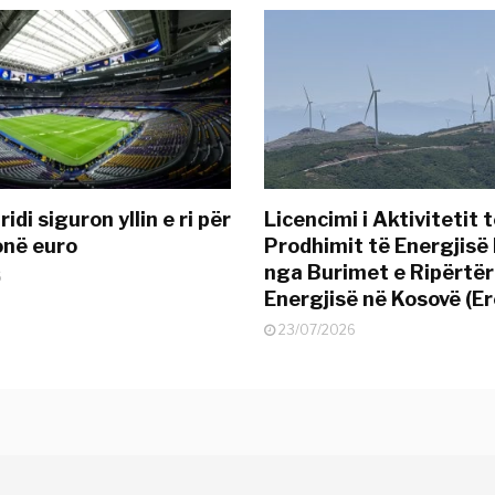
idi siguron yllin e ri për
Licencimi i Aktivitetit 
onë euro
Prodhimit të Energjisë 
nga Burimet e Ripërtë
6
Energjisë në Kosovë (Er
23/07/2026