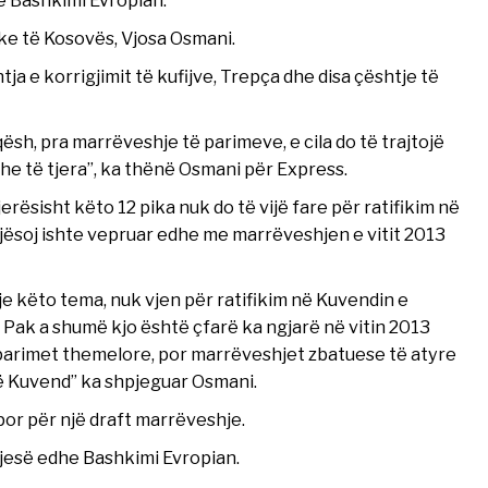
e Bashkimi Evropian.
ke të Kosovës, Vjosa Osmani.
a e korrigjimit të kufijve, Trepça dhe disa çështje të
ësh, pra marrëveshje të parimeve, e cila do të trajtojë
 dhe të tjera”, ka thënë Osmani për Express.
rësisht këto 12 pika nuk do të vijë fare për ratifikim në
jësoj ishte vepruar edhe me marrëveshjen e vitit 2013
je këto tema, nuk vjen për ratifikim në Kuvendin e
Pak a shumë kjo është çfarë ka ngjarë në vitin 2013
parimet themelore, por marrëveshjet zbatuese të atyre
ë Kuvend” ka shpjeguar Osmani.
por për një draft marrëveshje.
pjesë edhe Bashkimi Evropian.