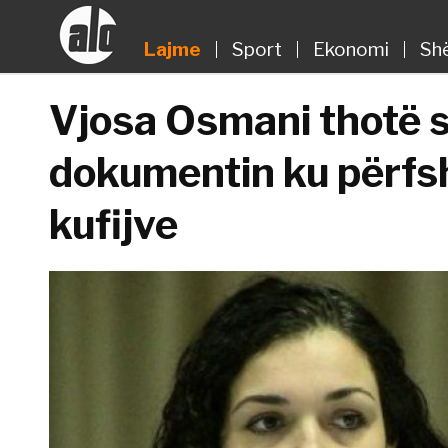
Lajme
Sport
Ekonomi
Sh
Vjosa Osmani thotë s
dokumentin ku përfshi
kufijve