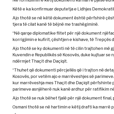
Në formulimin e këtij dokumenti ka marrë pjesë edh
Këtë e ka konfirmuar deputetja e Lidhjes Demokrati
Ajo thotë se në këtë dokument është përfshirë çështj
tjera të cilat kanë të bëjnë me trashëgiminë.
“Në qarqe diplomatike flitet për një dokument njëfaq
korrigjimin e kufirit, çështjen e kishave, të Trepçës
Ajo thotë se ky dokumenti në të cilin trajtohen më gje
Kuvendin e Republikës së Kosovës, duke kujtuar se n
ndërmjet Thaçit dhe Daçiqit.
“Thuhet që dokumenti përcjellës që i trajton në deta
Kosovës, por vetëm ajo e marrëveshjes së parimeve. 
kur marrëveshja mes Thaçit dhe Daçiqit përfshinte 
parimeve asnjëherë nuk kanë ardhur për ratifikim n
Ajo thotë se nuk bëhet fjalë për një dokument final, 
Osmani thotë se në hartimin e këtij drafti ka marrë 