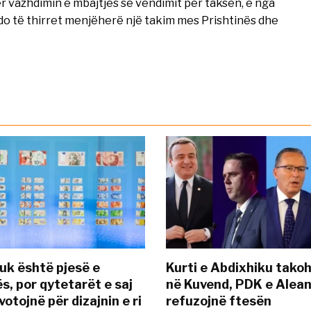
 vazhdimin e mbajtjes së vendimit për taksën, e nga
 do të thirret menjëherë një takim mes Prishtinës dhe
uk është pjesë e
Kurti e Abdixhiku tako
s, por qytetarët e saj
në Kuvend, PDK e Alea
otojnë për dizajnin e ri
refuzojnë ftesën