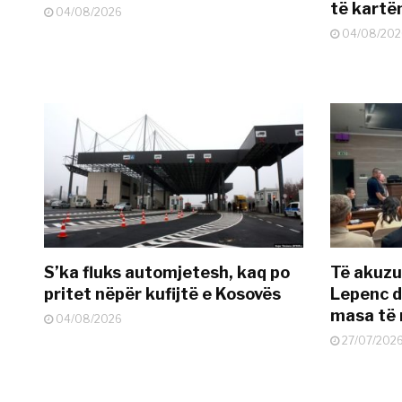
të kart
04/08/2026
04/08/202
S’ka fluks automjetesh, kaq po
Të akuzua
pritet nëpër kufijtë e Kosovës
Lepenc d
masa të 
04/08/2026
27/07/202