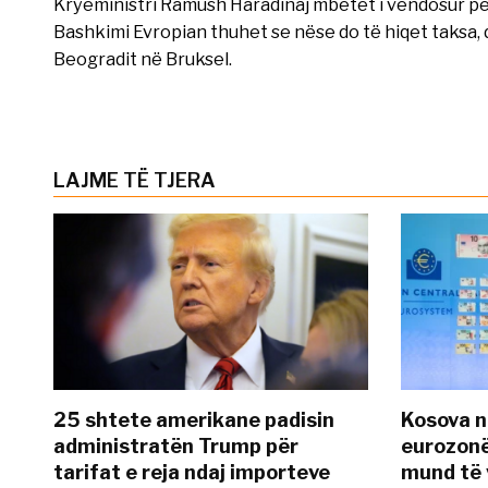
Kryeministri Ramush Haradinaj mbetet i vendosur për
Bashkimi Evropian thuhet se nëse do të hiqet taksa,
Beogradit në Bruksel.
LAJME TË TJERA
25 shtete amerikane padisin
Kosova n
administratën Trump për
eurozonë
tarifat e reja ndaj importeve
mund të v