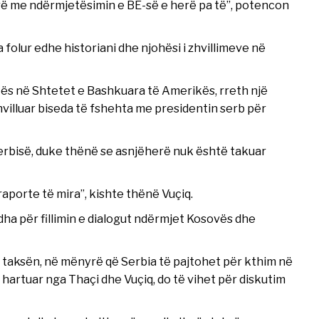
rë me ndërmjetësimin e BE-së e herë pa të”, potencon
folur edhe historiani dhe njohësi i zhvillimeve në
itës në Shtetet e Bashkuara të Amerikës, rreth një
 zhvilluar biseda të fshehta me presidentin serb për
 Serbisë, duke thënë se asnjëherë nuk është takuar
raporte të mira”, kishte thënë Vuçiq.
a për fillimin e dialogut ndërmjet Kosovës dhe
 taksën, në mënyrë që Serbia të pajtohet për kthim në
i hartuar nga Thaçi dhe Vuçiq, do të vihet për diskutim