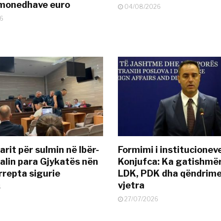
ëmonedhave euro
04/08/2026
6
rit për sulmin në Ibër-
Formimi i institucionev
alin para Gjykatës nën
Konjufca: Ka gatishmër
rrepta sigurie
LDK, PDK dha qëndrime
vjetra
6
27/07/2026