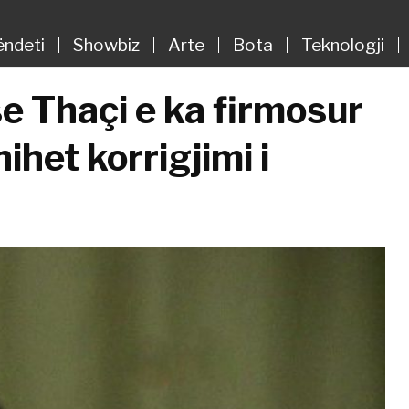
ëndeti
Showbiz
Arte
Bota
Teknologji
e Thaçi e ka firmosur
het korrigjimi i