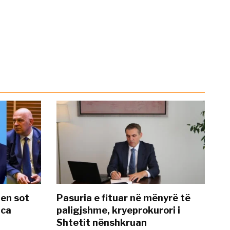
hen sot
Pasuria e fituar në mënyrë të
nca
paligjshme, kryeprokurori i
Shtetit nënshkruan