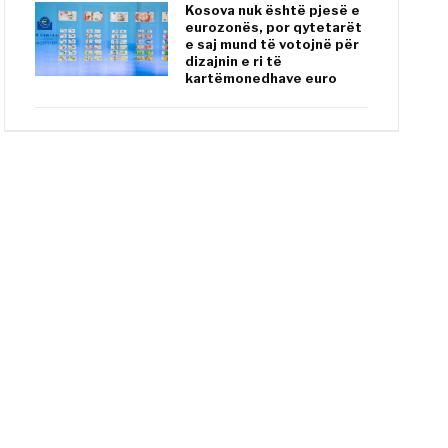
Kosova nuk është pjesë e
eurozonës, por qytetarët
e saj mund të votojnë për
dizajnin e ri të
kartëmonedhave euro