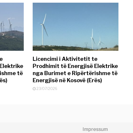
te
Licencimi i Aktivitetit te
Elektrike
Prodhimit të Energjisë Elektrike
rishme të
nga Burimet e Ripërtërishme të
ës)
Energjisë në Kosovë (Erës)
23/07/2026
Impressum