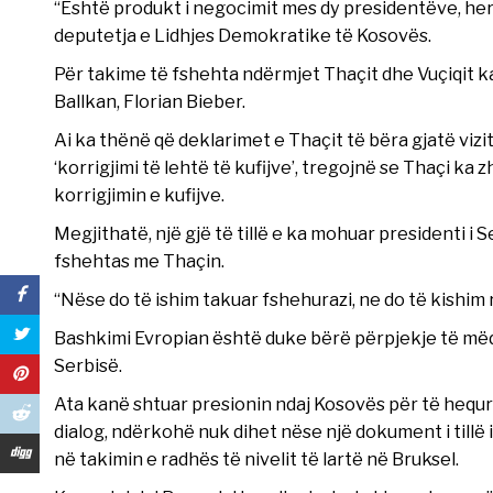
“Është produkt i negocimit mes dy presidentëve, he
deputetja e Lidhjes Demokratike të Kosovës.
Për takime të fshehta ndërmjet Thaçit dhe Vuçiqit ka 
Ballkan, Florian Bieber.
Ai ka thënë që deklarimet e Thaçit të bëra gjatë viz
‘korrigjimi të lehtë të kufijve’, tregojnë se Thaçi ka
korrigjimin e kufijve.
Megjithatë, një gjë të tillë e ka mohuar presidenti i
fshehtas me Thaçin.
“Nëse do të ishim takuar fshehurazi, ne do të kishim 
Bashkimi Evropian është duke bërë përpjekje të mëdh
Serbisë.
Ata kanë shtuar presionin ndaj Kosovës për të hequr
dialog, ndërkohë nuk dihet nëse një dokument i tillë 
në takimin e radhës të nivelit të lartë në Bruksel.