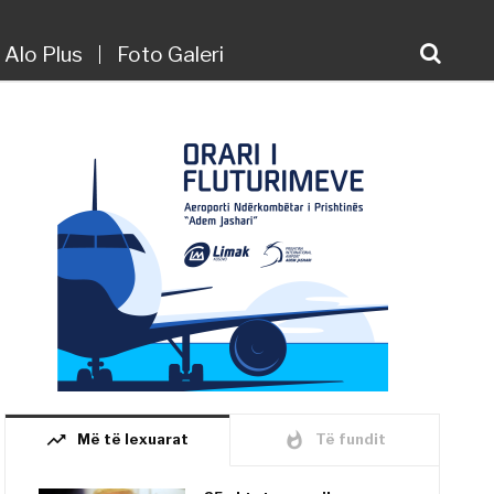
Alo Plus
Foto Galeri
trending_up
whatshot
Më të lexuarat
Të fundit