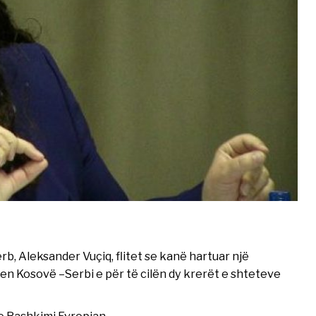
rb, Aleksander Vuçiq, flitet se kanë hartuar një
n Kosovë –Serbi e për të cilën dy krerët e shteteve