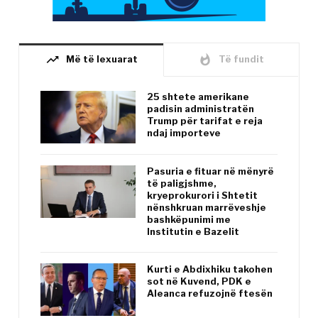
trending_up
whatshot
Më të lexuarat
Të fundit
25 shtete amerikane
padisin administratën
Trump për tarifat e reja
ndaj importeve
Pasuria e fituar në mënyrë
të paligjshme,
kryeprokurori i Shtetit
nënshkruan marrëveshje
bashkëpunimi me
Institutin e Bazelit
Kurti e Abdixhiku takohen
sot në Kuvend, PDK e
Aleanca refuzojnë ftesën