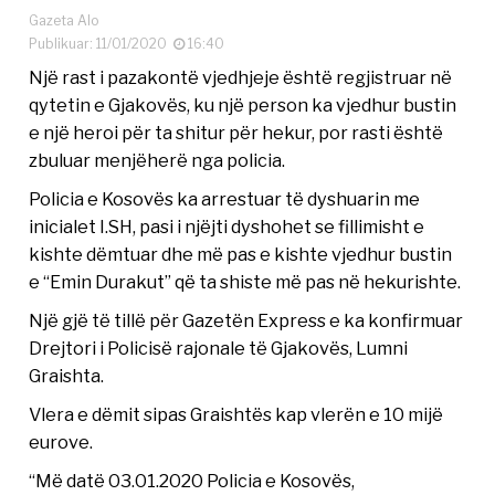
Gazeta Alo
Publikuar: 11/01/2020
16:40
Një rast i pazakontë vjedhjeje është regjistruar në
qytetin e Gjakovës, ku një person ka vjedhur bustin
e një heroi për ta shitur për hekur, por rasti është
zbuluar menjëherë nga policia.
Policia e Kosovës ka arrestuar të dyshuarin me
inicialet I.SH, pasi i njëjti dyshohet se fillimisht e
kishte dëmtuar dhe më pas e kishte vjedhur bustin
e “Emin Durakut” që ta shiste më pas në hekurishte.
Një gjë të tillë për Gazetën Express e ka konfirmuar
Drejtori i Policisë rajonale të Gjakovës, Lumni
Graishta.
Vlera e dëmit sipas Graishtës kap vlerën e 10 mijë
eurove.
“Më datë 03.01.2020 Policia e Kosovës,