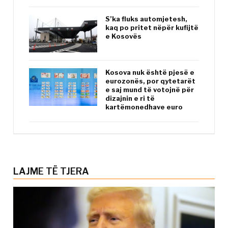
S’ka fluks automjetesh,
kaq po pritet nëpër kufijtë
e Kosovës
Kosova nuk është pjesë e
eurozonës, por qytetarët
e saj mund të votojnë për
dizajnin e ri të
kartëmonedhave euro
LAJME TË TJERA