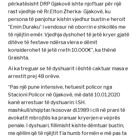
përkatësisht DRP Gjakovë ishte njoftuar për një
rast vjedhje në Rr.Elton Zherka- Gjakovë, ku
persona të panjohur kishin vjedhur bustin e heroit
”Emin Duraku” i vendosur në oborrin e shkollës me
të njëjtin emër. Vjedhja dyshohet të jetë kryer gjatë
ditëve të festave ndërsa vlera e dëmit
konsiderohet të jetë rreth 10.000€”, ka thënë
Graishta.
Ai ka treguar se të dyshuarit i është caktuar masa e
arrestit prej 48 orëve.
“Pas një pune intensive, hetuesit policor nga
Stacioni Policor në Gjakovë, më datë 10.01.2020
kanë arrestuar të dyshuarin: I.SH.
mashkull/shqiptar/kosovar dl.1989 i cili në prani të
avokatit mbrojtës ka pranuar kryerjen e veprës
penale. I dyshuari, fillimisht kishte dëmtuar bustin,
me qëllim që të njëjtit t’ia humb formën e më pas ta