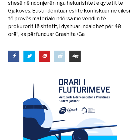
shesë në ndonjërën nga hekurishtet e qytetit të
Gjakovës. Busti i dëmtuar është konfiskuar në cilësi
të provës materiale ndërsa me vendim të
prokurorit të shtetit, i dyshuari ndalohet për 48
orë”, ka përfunduar Grashita./Ga