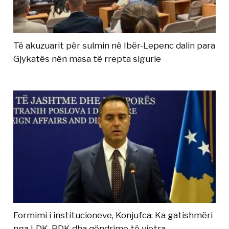
Të akuzuarit për sulmin në Ibër-Lepenc dalin para
Gjykatës nën masa të rrepta sigurie
Formimi i institucioneve, Konjufca: Ka gatishmëri
nga LDK, PDK dha qëndrime të vjetra