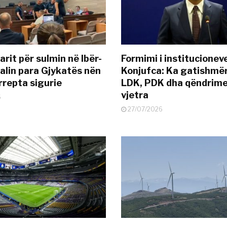
rit për sulmin në Ibër-
Formimi i institucionev
alin para Gjykatës nën
Konjufca: Ka gatishmër
rrepta sigurie
LDK, PDK dha qëndrime
vjetra
6
27/07/2026