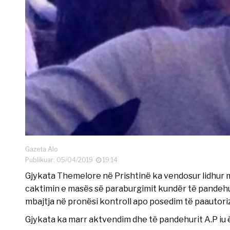
Gazeta Alo
Publikuar: 05/04/2019
19:14
Gjykata Themelore në Prishtinë ka vendosur lidhur
caktimin e masës së paraburgimit kundër të pandehu
mbajtja në pronësi kontroll apo posedim të paautori
Gjykata ka marr aktvendim dhe të pandehurit A.P iu ë