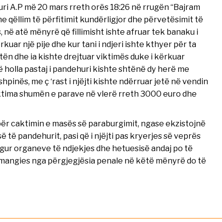
huri A.P më 20 mars rreth orës 18:26 në rrugën “Bajram
e qëllim të përfitimit kundërligjor dhe përvetësimit të
 në atë mënyrë që fillimisht ishte afruar tek banaku i
rkuar një pije dhe kur tani i ndjeri ishte kthyer për ta
etën dhe ia kishte drejtuar viktimës duke i kërkuar
të holla pastaj i pandehuri kishte shtënë dy herë me
shpinës, me ç ‘rast i njëjti kishte ndërruar jetë në vendin
viktima shumën e parave në vlerë rreth 3000 euro dhe
ër caktimin e masës së paraburgimit, ngase ekzistojnë
së të pandehurit, pasi që i njëjti pas kryerjes së veprës
ngur organeve të ndjekjes dhe hetuesisë andaj po të
ë shmangies nga përgjegjësia penale në këtë mënyrë do të