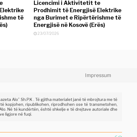
te
Licencimi i Aktivitetit te
Elektrike
Prodhimit të Energjisë Elektrike
rishme të
nga Burimet e Ripërtërishme të
ës)
Energjisë në Kosovë (Erës)
23/07/2026
Impressum
eta Alo” Sh.P.K . Të gjitha materialet janë të mbrojtura me të
 të kopjohen, ripublikohen, riprodhohen ose të transmetohen,
lo. Në të kundërtën, është shkelje e të drejtave autoriale dhe
e ligjore në fuqi.