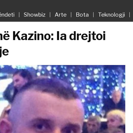
ëndeti
Showbiz
Arte
Bota
Teknologji
ë Kazino: Ia drejtoi
je