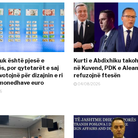
uk është pjesë e
Kurti e Abdixhiku tako
s, por qytetarët e saj
në Kuvend, PDK e Alea
otojnë për dizajnin e ri
refuzojnë ftesën
ëmonedhave euro
04/08/2026
6