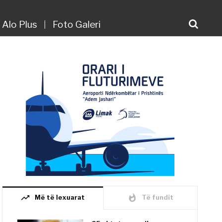
Alo Plus
Foto Galeri
trending_up
whatshot
Më të lexuarat
Të fundit