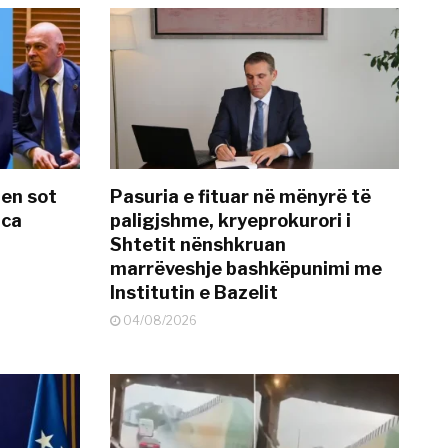
hen sot
Pasuria e fituar në mënyrë të
nca
paligjshme, kryeprokurori i
Shtetit nënshkruan
marrëveshje bashkëpunimi me
Institutin e Bazelit
04/08/2026