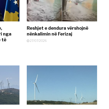
e,
Reshjet e dendura vërshojnë
i nga
nënkalimin në Ferizaj
 të
27/07/2026