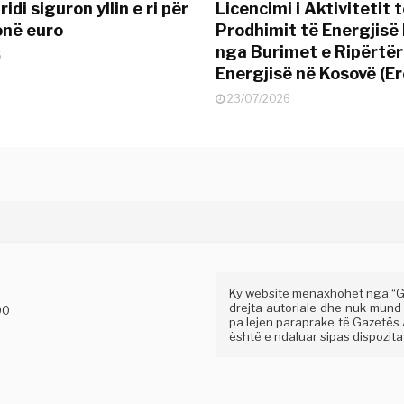
idi siguron yllin e ri për
Licencimi i Aktivitetit 
onë euro
Prodhimit të Energjisë 
nga Burimet e Ripërtë
6
Energjisë në Kosovë (Er
23/07/2026
Ky website menaxhohet nga “Gaz
drejta autoriale dhe nuk mund
00
pa lejen paraprake të Gazetës A
është e ndaluar sipas dispozitav