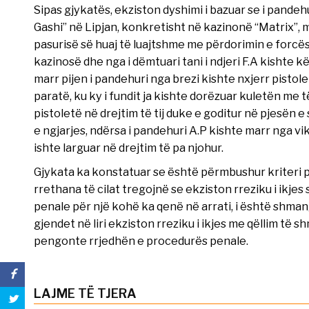
Sipas gjykatës, ekziston dyshimi i bazuar se i pande
Gashi” në Lipjan, konkretisht në kazinonë “Matrix”, m
pasurisë së huaj të luajtshme me përdorimin e forcës,
kazinosë dhe nga i dëmtuari tani i ndjeri F.A kishte kë
marr pijen i pandehuri nga brezi kishte nxjerr pistol
paratë, ku ky i fundit ja kishte dorëzuar kuletën me 
pistoletë në drejtim të tij duke e goditur në pjesën e 
e ngjarjes, ndërsa i pandehuri A.P kishte marr nga 
ishte larguar në drejtim të pa njohur.
Gjykata ka konstatuar se është përmbushur kriteri p
rrethana të cilat tregojnë se ekziston rreziku i ikjes 
penale për një kohë ka qenë në arrati, i është shma
gjendet në liri ekziston rreziku i ikjes me qëllim t
pengonte rrjedhën e procedurës penale.
LAJME TË TJERA