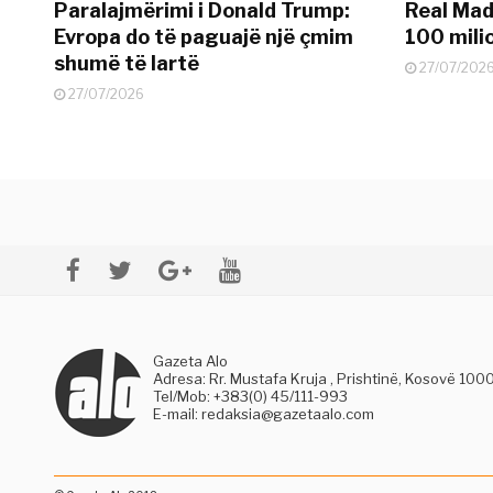
Paralajmërimi i Donald Trump:
Real Madr
Evropa do të paguajë një çmim
100 mili
shumë të lartë
27/07/202
27/07/2026
Gazeta Alo
Adresa: Rr. Mustafa Kruja , Prishtinë, Kosovë 100
Tel/Mob: +383(0) 45/111-993
E-mail:
redaksia@gazetaalo.com