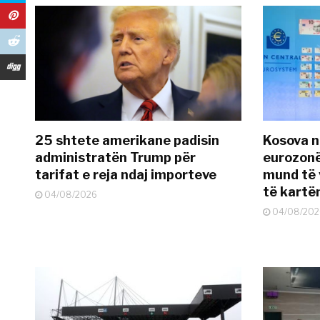
25 shtete amerikane padisin
Kosova n
administratën Trump për
eurozonë
tarifat e reja ndaj importeve
mund të v
të kart
04/08/2026
04/08/202