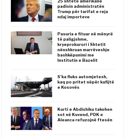
25 shtete amerikane
padisin administratën
Trump për tarifat e reja
ndaj importeve
Pasuria e fituar në mënyrë
të paligjshme,
kryeprokurori i Shtetit
nënshkruan marrëveshje
bashkëpunimi me
Institutin e Bazelit
S’ka fluks automjetesh,
kaq po pritet nëpër kufijtë
e Kosovës
Kurti e Abdixhiku takohen
sot në Kuvend, PDK e
Aleanca refuzojnë ftesën