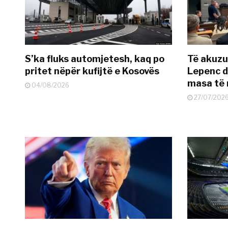
S’ka fluks automjetesh, kaq po
Të akuzua
pritet nëpër kufijtë e Kosovës
Lepenc d
masa të 
04/08/2026
27/07/202