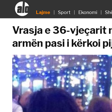
Lajme
Sport
Ekonomi
Sh
Vrasja e 36-vjeçarit n
armën pasi i kërkoi pi