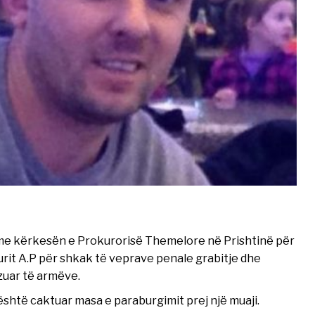
 me kërkesën e Prokurorisë Themelore në Prishtinë për
rit A.P për shkak të veprave penale grabitje dhe
zuar të armëve.
shtë caktuar masa e paraburgimit prej një muaji.