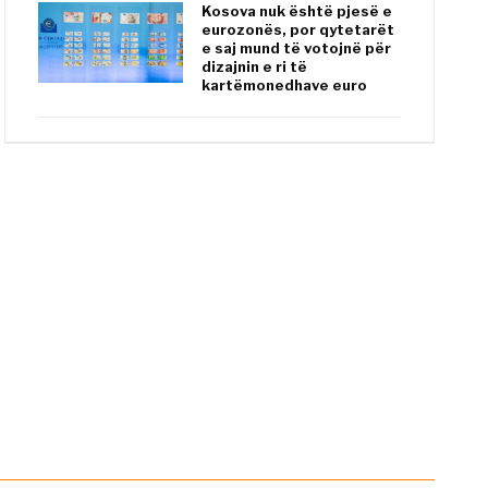
Kosova nuk është pjesë e
eurozonës, por qytetarët
e saj mund të votojnë për
dizajnin e ri të
kartëmonedhave euro