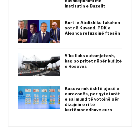
bashkëpunimi me
Institutin e Bazelit
Kurti e Abdixhiku takohen
sot në Kuvend, PDK e
Aleanca refuzojnë ftesën
S’ka fluks automjetesh,
kaq po pritet nëpër kufijtë
e Kosovës
Kosova nuk është pjesë e
eurozonës, por qytetarët
e saj mund të votojnë për
dizajnin e ri të
kartëmonedhave euro