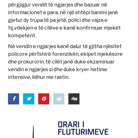
përgjigjur vendit të ngjarjes dhe bazuar në
informacionet e para, në një shtëpi banimi janë
gjetur dy trupa të pa jetë, polici dhe vajza e
tij,.vdekjen e të cilëve e kanë konfirmuar mjekët
kompetent.
Në vendin e ngjarjes kanë dalur të gjitha njësitet
policore përfshirë forenzikën, ekipet mjekësore
dhe prokurorin, të cilët janë duke ekzaminuar
vendin e ngjarjes si dhe duke kryer hetime
intensive, lidhur me rastin.