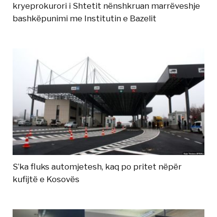
kryeprokurori i Shtetit nënshkruan marrëveshje
bashkëpunimi me Institutin e Bazelit
S’ka fluks automjetesh, kaq po pritet nëpër
kufijtë e Kosovës