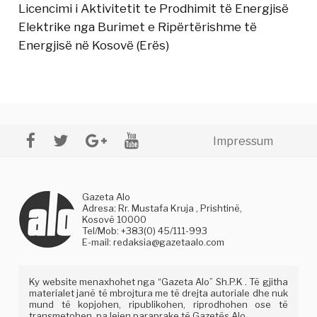
Licencimi i Aktivitetit te Prodhimit të Energjisë
Elektrike nga Burimet e Ripërtërishme të
Energjisë në Kosovë (Erës)
Impressum
Gazeta Alo
Adresa: Rr. Mustafa Kruja , Prishtinë,
Kosovë 10000
Tel/Mob: +383(0) 45/111-993
E-mail:
redaksia@gazetaalo.com
Ky website menaxhohet nga “Gazeta Alo” Sh.P.K . Të gjitha
materialet janë të mbrojtura me të drejta autoriale dhe nuk
mund të kopjohen, ripublikohen, riprodhohen ose të
transmetohen, pa lejen paraprake të Gazetës Alo.