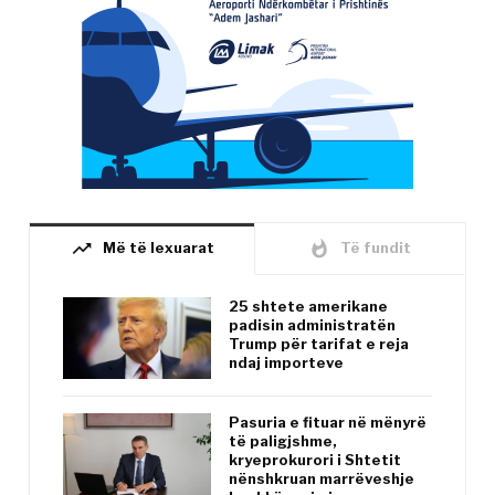
trending_up
whatshot
Më të lexuarat
Të fundit
25 shtete amerikane
padisin administratën
Trump për tarifat e reja
ndaj importeve
Pasuria e fituar në mënyrë
të paligjshme,
kryeprokurori i Shtetit
nënshkruan marrëveshje