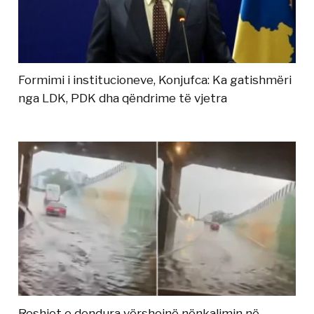
Formimi i institucioneve, Konjufca: Ka gatishmëri
nga LDK, PDK dha qëndrime të vjetra
Reshjet e dendura vërshojnë nënkalimin në