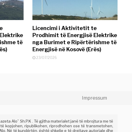
te
Licencimi i Aktivitetit te
Elektrike
Prodhimit të Energjisë Elektrike
rishme të
nga Burimet e Ripërtërishme të
ës)
Energjisë në Kosovë (Erës)
23/07/2026
Impressum
eta Alo” Sh.P.K . Të gjitha materialet janë të mbrojtura me të
 të kopjohen, ripublikohen, riprodhohen ose të transmetohen,
lo. Në të kundërtën, është shkelje e të drejtave autoriale dhe