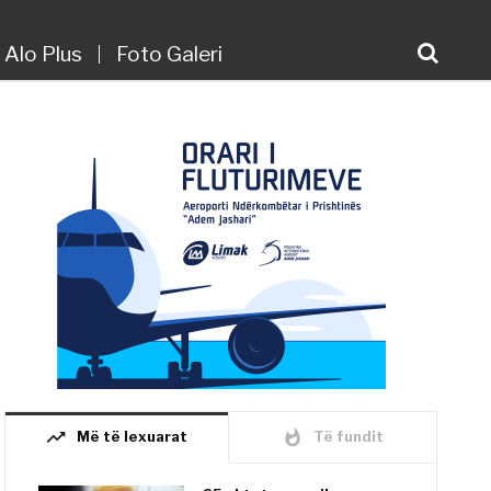
Alo Plus
Foto Galeri
trending_up
whatshot
Më të lexuarat
Të fundit