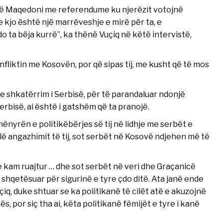
 në Maqedoni me referendume ku njerëzit votojnë
kjo është një marrëveshje e mirë për ta, e
 ta bëja kurrë”, ka thënë Vuçiq në këtë intervistë,
nfliktin me Kosovën, por që sipas tij, me kusht që të mos
e shkatërrim i Serbisë, për të parandaluar ndonjë
Serbisë, ai është i gatshëm që ta pranojë.
ënyrën e politikëbërjes së tij në lidhje me serbët e
ë angazhimit të tij, sot serbët në Kosovë ndjehen më të
e kam ruajtur … dhe sot serbët në veri dhe Graçanicë
ë shqetësuar për sigurinë e tyre çdo ditë. Ata janë ende
iq, duke shtuar se ka politikanë të cilët atë e akuzojnë
 por siç tha ai, këta politikanë fëmijët e tyre i kanë