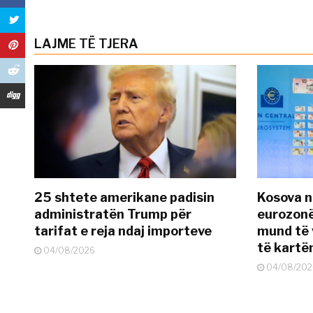
LAJME TË TJERA
25 shtete amerikane padisin
Kosova n
administratën Trump për
eurozonë
tarifat e reja ndaj importeve
mund të v
të kart
04/08/2026
04/08/202