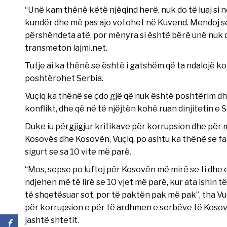
“Unë kam thënë këtë njëqind herë, nuk do të luaj si
kundër dhe më pas ajo votohet në Kuvend. Mendoj se 
përshëndeta atë, por mënyra si është bërë unë nuk do
transmeton lajmi.net.
Tutje ai ka thënë se është i gatshëm që ta ndalojë ko
poshtërohet Serbia.
Vuçiq ka thënë se çdo gjë që nuk është poshtërim dh
konflikt, dhe që në të njëjtën kohë ruan dinjitetin e 
Duke iu përgjigjur kritikave për korrupsion dhe për m
Kosovës dhe Kosovën, Vuçiq, po ashtu ka thënë se fal
sigurt se sa 10 vite më parë.
“Mos, sepse po luftoj për Kosovën më mirë se ti dhe 
ndjehen më të lirë se 10 vjet më parë, kur ata ishin t
të shqetësuar sot, por të paktën pak më pak”, tha Vuç
për korrupsion e për të ardhmen e serbëve të Kosovës,
jashtë shtetit.