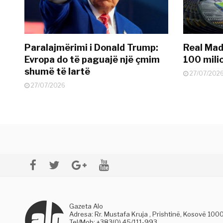
Paralajmërimi i Donald Trump:
Real Madr
Evropa do të paguajë një çmim
100 mili
shumë të lartë
27/07/202
27/07/2026
Gazeta Alo
Adresa: Rr. Mustafa Kruja , Prishtinë, Kosovë 100
Tel/Mob: +383(0) 45/111-993