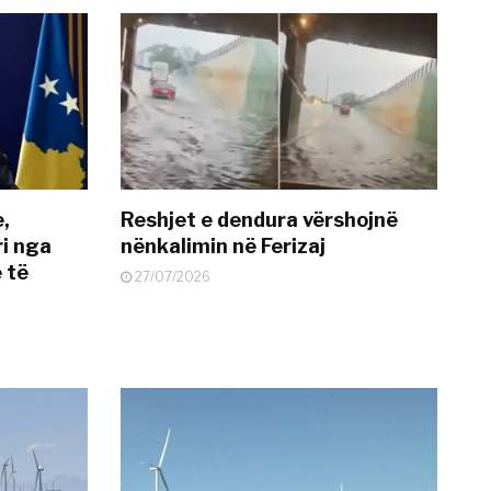
e,
Reshjet e dendura vërshojnë
i nga
nënkalimin në Ferizaj
 të
27/07/2026