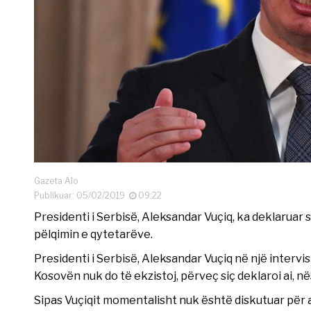
Gazeta Alo
Publikuar: 05/02/2019
09:22
Presidenti i Serbisë, Aleksandar Vuçiq, ka deklaruar 
pëlqimin e qytetarëve.
Presidenti i Serbisë, Aleksandar Vuçiq në një intervi
Kosovën nuk do të ekzistoj, përveç siç deklaroi ai, 
Sipas Vuçiqit momentalisht nuk është diskutuar për 