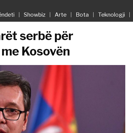
ëndeti
Showbiz
Arte
Bota
Teknologji
rët serbë për
t me Kosovën