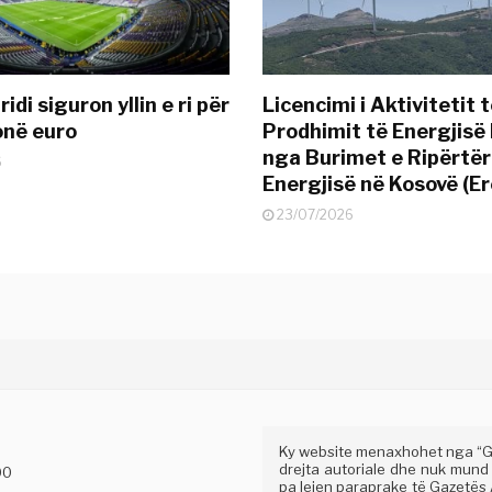
idi siguron yllin e ri për
Licencimi i Aktivitetit 
onë euro
Prodhimit të Energjisë 
nga Burimet e Ripërtë
6
Energjisë në Kosovë (Er
23/07/2026
Ky website menaxhohet nga “Gaz
drejta autoriale dhe nuk mund
00
pa lejen paraprake të Gazetës A