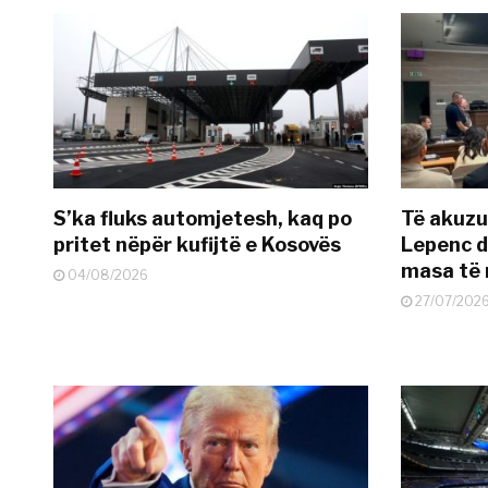
S’ka fluks automjetesh, kaq po
Të akuzua
pritet nëpër kufijtë e Kosovës
Lepenc d
masa të 
04/08/2026
27/07/202