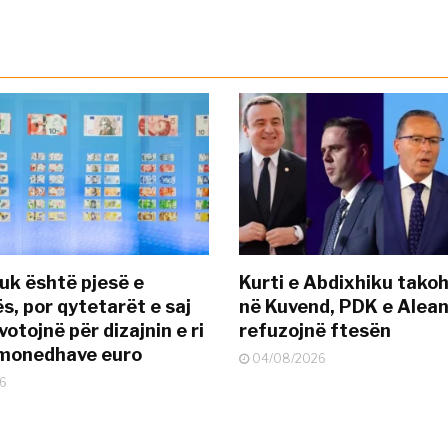
uk është pjesë e
Kurti e Abdixhiku tako
s, por qytetarët e saj
në Kuvend, PDK e Alea
otojnë për dizajnin e ri
refuzojnë ftesën
ëmonedhave euro
04/08/2026
6