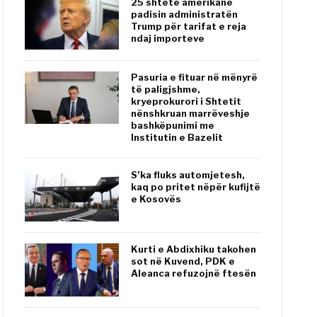
25 shtete amerikane
padisin administratën
Trump për tarifat e reja
ndaj importeve
Pasuria e fituar në mënyrë
të paligjshme,
kryeprokurori i Shtetit
nënshkruan marrëveshje
bashkëpunimi me
Institutin e Bazelit
S’ka fluks automjetesh,
kaq po pritet nëpër kufijtë
e Kosovës
Kurti e Abdixhiku takohen
sot në Kuvend, PDK e
Aleanca refuzojnë ftesën