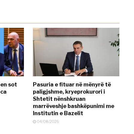
hen sot
Pasuria e fituar në mënyrë të
nca
paligjshme, kryeprokurori i
Shtetit nënshkruan
marrëveshje bashkëpunimi me
Institutin e Bazelit
04/08/2026