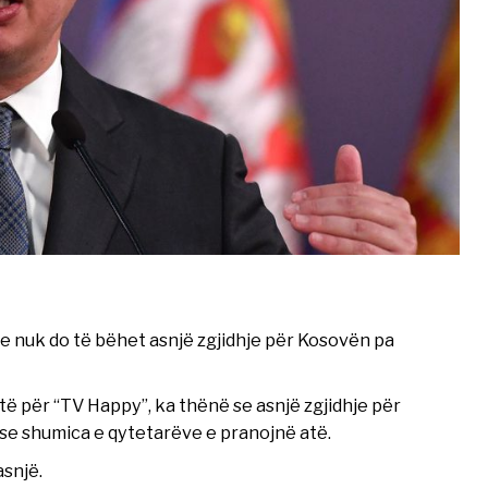
se nuk do të bëhet asnjë zgjidhje për Kosovën pa
stë për “TV Happy”, ka thënë se asnjë zgjidhje për
nëse shumica e qytetarëve e pranojnë atë.
asnjë.