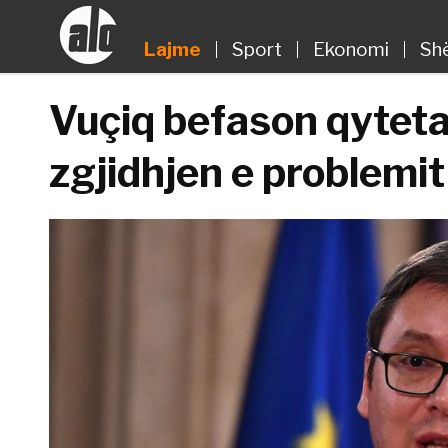
Lajme
Sport
Ekonomi
Sh
Vuçiq befason qyteta
zgjidhjen e problemi