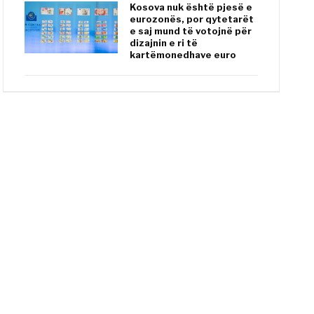
Kosova nuk është pjesë e
eurozonës, por qytetarët
e saj mund të votojnë për
dizajnin e ri të
kartëmonedhave euro