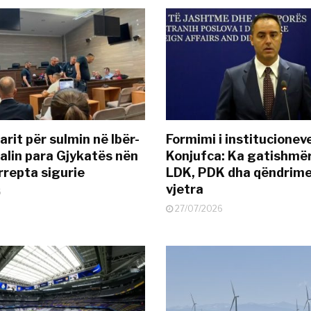
rit për sulmin në Ibër-
Formimi i institucionev
alin para Gjykatës nën
Konjufca: Ka gatishmër
rrepta sigurie
LDK, PDK dha qëndrime
vjetra
6
27/07/2026