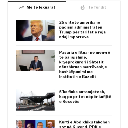
trending_up
whatshot
Më të lexuarat
Të fundit
25 shtete amerikane
padisin administratën
Trump për tarifat e reja
ndaj importeve
Pasuria e fituar në mënyrë
të paligjshme,
kryeprokurori i Shtetit
nënshkruan marrëveshje
bashkëpunimi me
Institutin e Bazelit
S’ka fluks automjetesh,
kaq po pritet nëpër kufijtë
e Kosovës
Kurti e Abdixhiku takohen
sot në Kuvend, PDK e