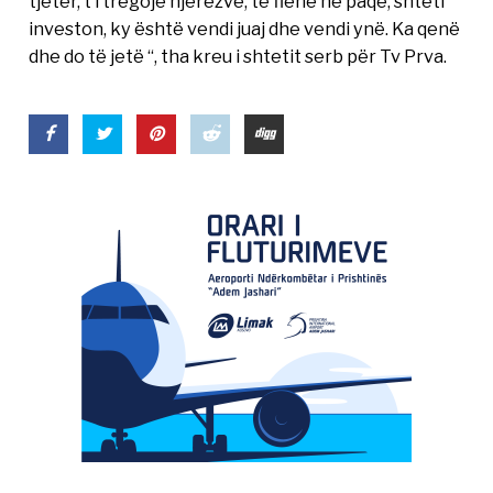
tjetër, t’i tregojë njerëzve, të flenë në paqe, shteti
investon, ky është vendi juaj dhe vendi ynë. Ka qenë
dhe do të jetë “, tha kreu i shtetit serb për Tv Prva.