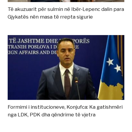
Të akuzuarit për sulmin në Ibër-Lepenc dalin para
Gjykatës nën masa të rrepta sigurie
Formimi i institucioneve, Konjufca: Ka gatishmëri
nga LDK, PDK dha qëndrime të vjetra