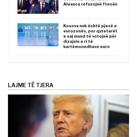
Aleanca refuzojnë ftesën
Kosova nuk është pjesë e
eurozonës, por qytetarët
e saj mund të votojnë për
dizajnin e ri të
kartëmonedhave euro
LAJME TË TJERA