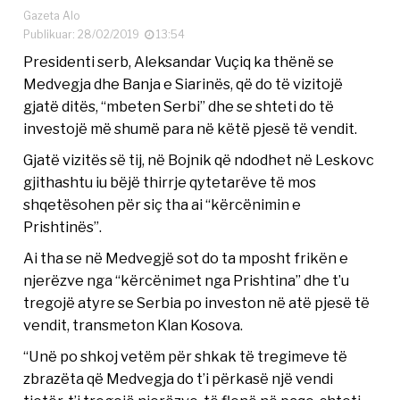
Gazeta Alo
Publikuar: 28/02/2019
13:54
Presidenti serb, Aleksandar Vuçiq ka thënë se
Medvegja dhe Banja e Siarinës, që do të vizitojë
gjatë ditës, “mbeten Serbi” dhe se shteti do të
investojë më shumë para në këtë pjesë të vendit.
Gjatë vizitës së tij, në Bojnik që ndodhet në Leskovc
gjithashtu iu bëjë thirrje qytetarëve të mos
shqetësohen për siç tha ai “kërcënimin e
Prishtinës”.
Ai tha se në Medvegjë sot do ta mposht frikën e
njerëzve nga “kërcënimet nga Prishtina” dhe t’u
tregojë atyre se Serbia po investon në atë pjesë të
vendit, transmeton Klan Kosova.
“Unë po shkoj vetëm për shkak të tregimeve të
zbrazëta që Medvegja do t’i përkasë një vendi