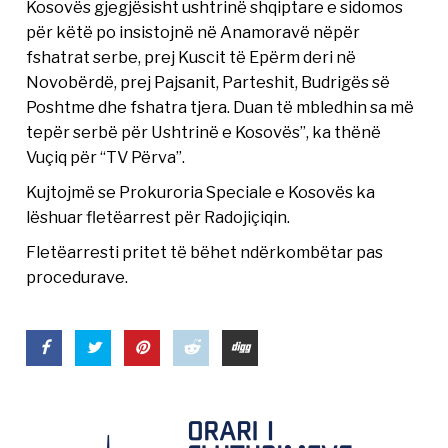
Kosovës gjegjësisht ushtrinë shqiptare e sidomos
për këtë po insistojnë në Anamoravë nëpër
fshatrat serbe, prej Kuscit të Epërm deri në
Novobërdë, prej Pajsanit, Parteshit, Budrigës së
Poshtme dhe fshatra tjera. Duan të mbledhin sa më
tepër serbë për Ushtrinë e Kosovës”, ka thënë
Vuçiq për “TV Përva”.
Kujtojmë se Prokuroria Speciale e Kosovës ka
lëshuar fletëarrest për Radojiçiqin.
Fletëarresti pritet të bëhet ndërkombëtar pas
procedurave.