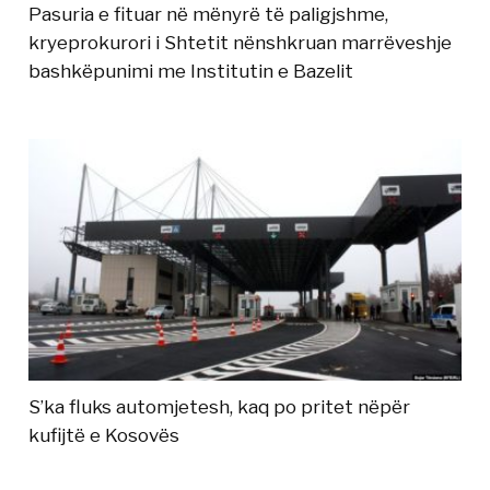
Pasuria e fituar në mënyrë të paligjshme,
kryeprokurori i Shtetit nënshkruan marrëveshje
bashkëpunimi me Institutin e Bazelit
S’ka fluks automjetesh, kaq po pritet nëpër
kufijtë e Kosovës