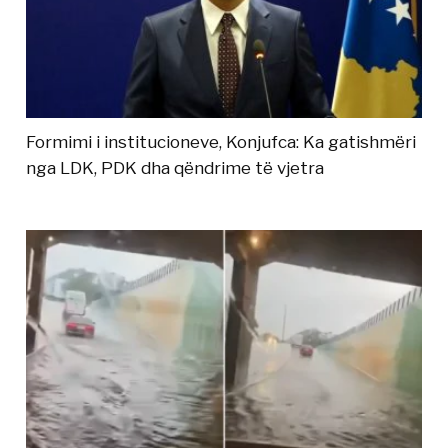
Formimi i institucioneve, Konjufca: Ka gatishmëri
nga LDK, PDK dha qëndrime të vjetra