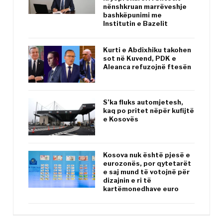
nënshkruan marrëveshje
bashkëpunimi me
Institutin e Bazelit
Kurti e Abdixhiku takohen
sot në Kuvend, PDK e
Aleanca refuzojnë ftesën
S’ka fluks automjetesh,
kaq po pritet nëpër kufijtë
e Kosovës
Kosova nuk është pjesë e
eurozonës, por qytetarët
e saj mund të votojnë për
dizajnin e ri të
kartëmonedhave euro