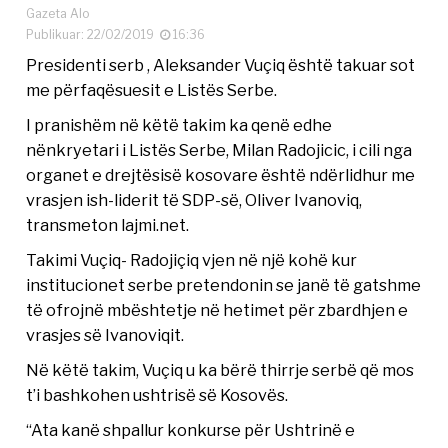
Gazeta Alo
Publikuar: 22/02/2019
16:36
Presidenti serb , Aleksander Vuçiq është takuar sot
me përfaqësuesit e Listës Serbe.
I pranishëm në këtë takim ka qenë edhe
nënkryetari i Listës Serbe, Milan Radojicic, i cili nga
organet e drejtësisë kosovare është ndërlidhur me
vrasjen ish-liderit të SDP-së, Oliver Ivanoviq,
transmeton lajmi.net.
Takimi Vuçiq- Radojiçiq vjen në një kohë kur
institucionet serbe pretendonin se janë të gatshme
të ofrojnë mbështetje në hetimet për zbardhjen e
vrasjes së Ivanoviqit.
Në këtë takim, Vuçiq u ka bërë thirrje serbë që mos
t’i bashkohen ushtrisë së Kosovës.
“Ata kanë shpallur konkurse për Ushtrinë e