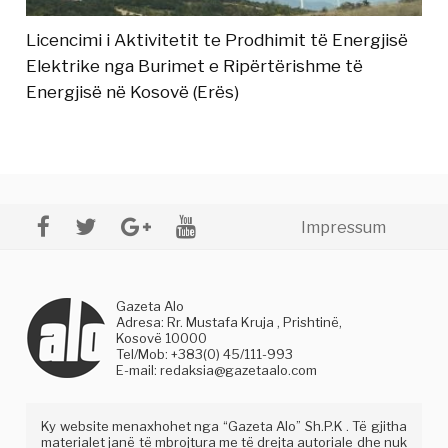
Licencimi i Aktivitetit te Prodhimit të Energjisë
Elektrike nga Burimet e Ripërtërishme të
Energjisë në Kosovë (Erës)
Impressum
Gazeta Alo
Adresa: Rr. Mustafa Kruja , Prishtinë,
Kosovë 10000
Tel/Mob: +383(0) 45/111-993
E-mail:
redaksia@gazetaalo.com
Ky website menaxhohet nga “Gazeta Alo” Sh.P.K . Të gjitha
materialet janë të mbrojtura me të drejta autoriale dhe nuk