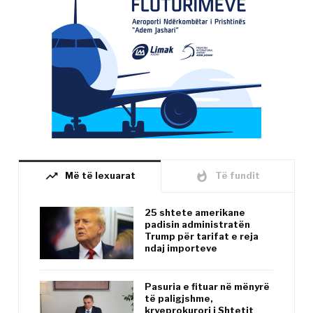
trending_up
whatshot
Më të lexuarat
Të fundit
25 shtete amerikane
padisin administratën
Trump për tarifat e reja
ndaj importeve
Pasuria e fituar në mënyrë
të paligjshme,
kryeprokurori i Shtetit