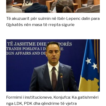
Të akuzuarit për sulmin në Ibër-Lepenc dalin para
Gjykatës nën masa të rrepta sigurie
Formimi i institucioneve, Konjufca: Ka gatishmëri
nga LDK, PDK dha qëndrime të vjetra