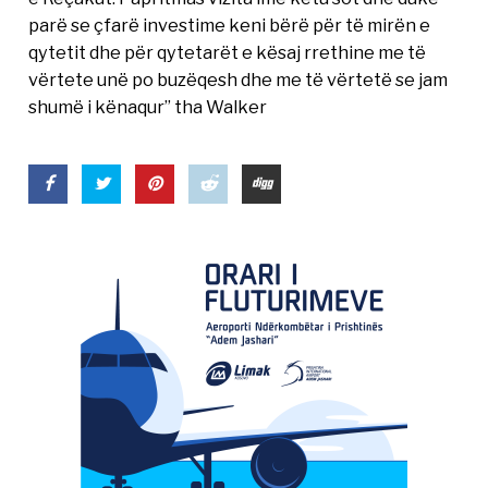
parë se çfarë investime keni bërë për të mirën e
qytetit dhe për qytetarët e kësaj rrethine me të
vërtete unë po buzëqesh dhe me të vërtetë se jam
shumë i kënaqur” tha Walker