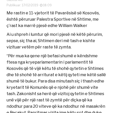
Publikuar: 17/02/2019
18:09
Me rastin e 11-vjetorit të Pavarësisë së Kosovës,
është përuruar Palestra Sportive në Shtime, me
ç’rast ka marrë pjesë edhe William Walker
Ai u shpreh i lumtur që mori pjesë në këtë përurim,
sepse, siç tha ai, Shtimen deri më tash e kishte
vizituar vetëm për raste të zymta.
“Për mua ka qene një befasi shumë e këndshme
ftesa nga kryeparlamentarin i parlamentit të
Kosovës që të vijë këtu të shohë qytetin e Shtimes
dhe të shohë të arriturat e këtij qyteti me këtë sallë
shumë të bukur. Para disa minutash siç i thash edhe
kryetarit të Komunës që e njohë për shumë vite
tash. Zakonisht sa herë që vizitoj qytetin e Shtimes
unë vijë për një rast të zymtë për diçka që ka
ndodhur para 20 viteve që ka ndodhur në masakrën
e Reçakut. Papritmas vizita ime këtu sot dhe duke