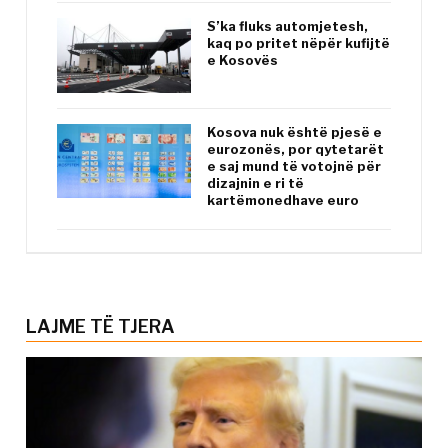
S’ka fluks automjetesh,
kaq po pritet nëpër kufijtë
e Kosovës
Kosova nuk është pjesë e
eurozonës, por qytetarët
e saj mund të votojnë për
dizajnin e ri të
kartëmonedhave euro
LAJME TË TJERA