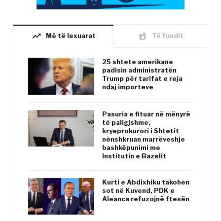
trending_up
whatshot
Më të lexuarat
Të fundit
25 shtete amerikane
padisin administratën
Trump për tarifat e reja
ndaj importeve
Pasuria e fituar në mënyrë
të paligjshme,
kryeprokurori i Shtetit
nënshkruan marrëveshje
bashkëpunimi me
Institutin e Bazelit
Kurti e Abdixhiku takohen
sot në Kuvend, PDK e
Aleanca refuzojnë ftesën