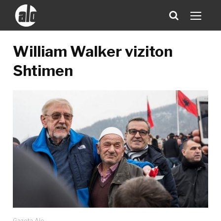
William Walker viziton
Shtimen
Gazeta Alo