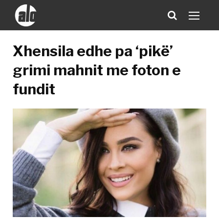
Xhensila edhe pa ‘pikë’
grimi mahnit me foton e
fundit