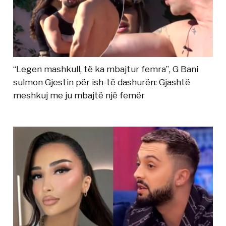
“Legen mashkull, të ka mbajtur femra”, G Bani
sulmon Gjestin për ish-të dashurën: Gjashtë
meshkuj me ju mbajtë një femër