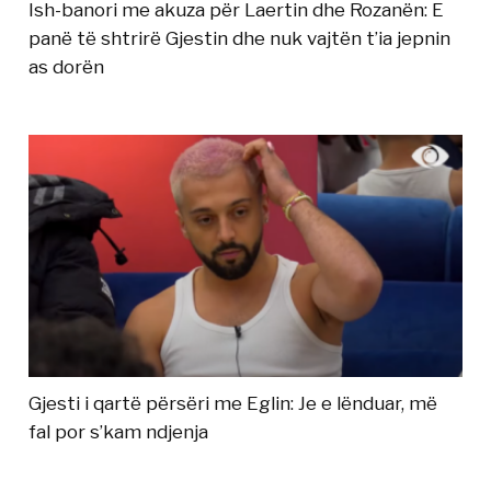
Ish-banori me akuza për Laertin dhe Rozanën: E
panë të shtrirë Gjestin dhe nuk vajtën t’ia jepnin
as dorën
Gjesti i qartë përsëri me Eglin: Je e lënduar, më
fal por s’kam ndjenja