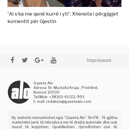
“Ai s’ka me qenë kurrë i yti”, Xheneta i përgjigjet
komentit për Gjestin
Impressum
Gazeta Alo
Adresa: Rr. Mustafa Kruja , Prishtinë,
Kosovë 10000
Tel/Mob: +383(0) 45/111-993
E-mail:
redaksia@gazetaalo.com
Ky website menaxhohet nga “Gazeta Alo” Sh.P.K . Të gjitha
materialet janë të mbrojtura me të drejta autoriale dhe nuk
mund të kopjohen, ripublikohen, riprodhohen ose të