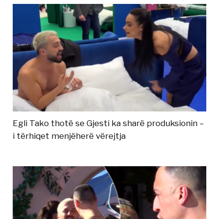
Egli Tako thotë se Gjesti ka sharë produksionin –
i tërhiqet menjëherë vërejtja