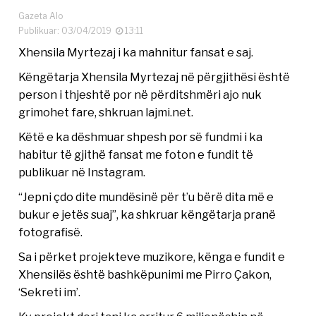
Gazeta Alo
Publikuar: 03/04/2019
13:11
Xhensila Myrtezaj i ka mahnitur fansat e saj.
Këngëtarja Xhensila Myrtezaj në përgjithësi është
person i thjeshtë por në përditshmëri ajo nuk
grimohet fare, shkruan lajmi.net.
Këtë e ka dëshmuar shpesh por së fundmi i ka
habitur të gjithë fansat me foton e fundit të
publikuar në Instagram.
“Jepni çdo dite mundësinë për t’u bërë dita më e
bukur e jetës suaj”, ka shkruar këngëtarja pranë
fotografisë.
Sa i përket projekteve muzikore, kënga e fundit e
Xhensilës është bashkëpunimi me Pirro Çakon,
‘Sekreti im’.