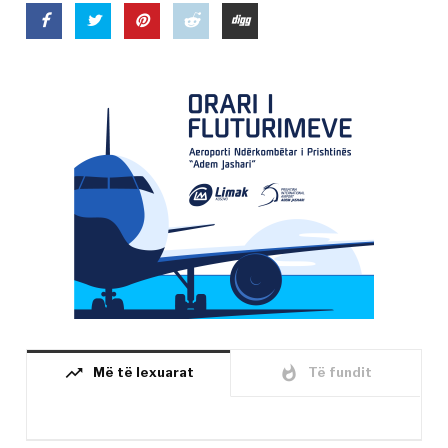
trending_up
whatshot
Më të lexuarat
Të fundit