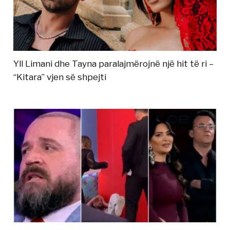
Yll Limani dhe Tayna paralajmërojnë një hit të ri –
“Kitara” vjen së shpejti