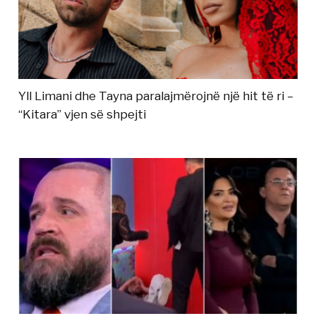
Yll Limani dhe Tayna paralajmërojnë një hit të ri –
“Kitara” vjen së shpejti