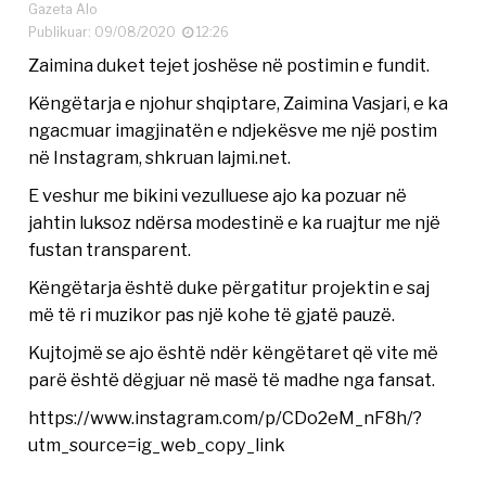
Gazeta Alo
Publikuar: 09/08/2020
12:26
Zaimina duket tejet joshëse në postimin e fundit.
Këngëtarja e njohur shqiptare, Zaimina Vasjari, e ka
ngacmuar imagjinatën e ndjekësve me një postim
në Instagram, shkruan lajmi.net.
E veshur me bikini vezulluese ajo ka pozuar në
jahtin luksoz ndërsa modestinë e ka ruajtur me një
fustan transparent.
Këngëtarja është duke përgatitur projektin e saj
më të ri muzikor pas një kohe të gjatë pauzë.
Kujtojmë se ajo është ndër këngëtaret që vite më
parë është dëgjuar në masë të madhe nga fansat.
https://www.instagram.com/p/CDo2eM_nF8h/?
utm_source=ig_web_copy_link