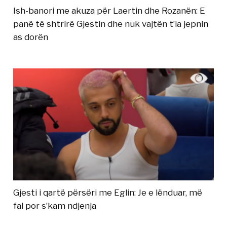
Ish-banori me akuza për Laertin dhe Rozanën: E
panë të shtrirë Gjestin dhe nuk vajtën t’ia jepnin
as dorën
Gjesti i qartë përsëri me Eglin: Je e lënduar, më
fal por s’kam ndjenja