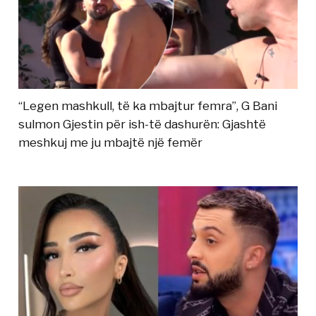
“Legen mashkull, të ka mbajtur femra”, G Bani
sulmon Gjestin për ish-të dashurën: Gjashtë
meshkuj me ju mbajtë një femër