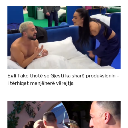
Egli Tako thotë se Gjesti ka sharë produksionin –
i tërhiqet menjëherë vërejtja