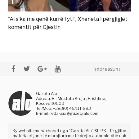
“Ai s’ka me qenë kurrë i yti”, Xheneta i përgjigjet
komentit për Gjestin
Impressum
Gazeta Alo
Adresa: Rr. Mustafa Kruja , Prishtinë,
Kosovë 10000
Tel/Mob: +383(0) 45/111-993
E-mail:
redaksia@gazetaalo.com
Ky website menaxhohet nga “Gazeta Alo” Sh.P.K . Të gjitha
materialet janë të mbrojtura me të drejta autoriale dhe nuk