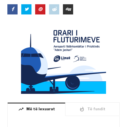
trending_up
whatshot
Më të lexuarat
Të fundit