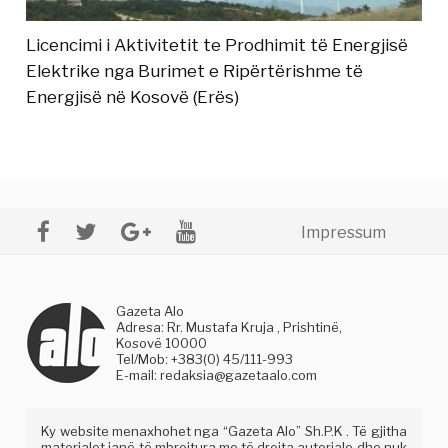
Licencimi i Aktivitetit te Prodhimit të Energjisë
Elektrike nga Burimet e Ripërtërishme të
Energjisë në Kosovë (Erës)
Impressum
Gazeta Alo
Adresa: Rr. Mustafa Kruja , Prishtinë,
Kosovë 10000
Tel/Mob: +383(0) 45/111-993
E-mail:
redaksia@gazetaalo.com
Ky website menaxhohet nga “Gazeta Alo” Sh.P.K . Të gjitha
materialet janë të mbrojtura me të drejta autoriale dhe nuk