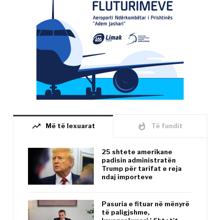
trending_up
whatshot
Më të lexuarat
Të fundit
25 shtete amerikane
padisin administratën
Trump për tarifat e reja
ndaj importeve
Pasuria e fituar në mënyrë
të paligjshme,