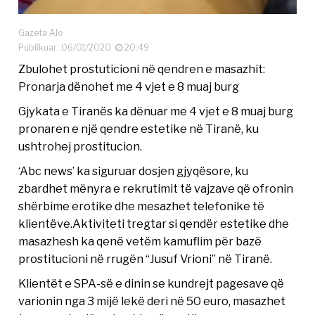
Gazeta Alo
Publikuar: 06/01/2020
20:49
Zbulohet prostuticioni në qendren e masazhit:
Pronarja dënohet me 4 vjet e 8 muaj burg
Gjykata e Tiranës ka dënuar me 4 vjet e 8 muaj burg
pronaren e një qendre estetike në Tiranë, ku
ushtrohej prostitucion.
‘Abc news’ ka siguruar dosjen gjyqësore, ku
zbardhet mënyra e rekrutimit të vajzave që ofronin
shërbime erotike dhe mesazhet telefonike të
klientëve.Aktiviteti tregtar si qendër estetike dhe
masazhesh ka qenë vetëm kamuflim për bazë
prostitucioni në rrugën “Jusuf Vrioni” në Tiranë.
Klientët e SPA-së e dinin se kundrejt pagesave që
varionin nga 3 mijë lekë deri në 50 euro, masazhet