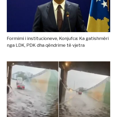
Formimi i institucioneve, Konjufca: Ka gatishmëri
nga LDK, PDK dha qëndrime të vjetra