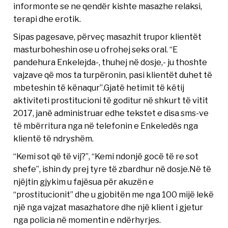
informonte se ne qendër kishte masazhe relaksi,
terapi dhe erotik.
Sipas pagesave, përveç masazhit trupor klientët
masturboheshin ose u ofrohej seks oral. “E
pandehura Enkelejda-, thuhej në dosje,- ju thoshte
vajzave që mos ta turpëronin, pasi klientët duhet të
mbeteshin të kënaqur”.Gjatë hetimit të këtij
aktiviteti prostitucioni të goditur në shkurt të vitit
2017, janë administruar edhe tekstet e disa sms-ve
të mbërritura nga në telefonin e Enkeledës nga
klientë të ndryshëm.
“Kemi sot që të vij?”, “Kemi ndonjë gocë të re sot
shefe”, ishin dy prej tyre të zbardhur në dosje.Në të
njëjtin gjykim u fajësua për akuzën e
“prostitucionit” dhe u gjobitën me nga 100 mijë lekë
një nga vajzat masazhatore dhe një klient i gjetur
nga policia në momentin e ndërhyrjes.