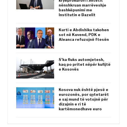
kryeprokurori i Shtetit
nënshkruan marrëveshje
bashkëpunimi me
Institutin e Bazelit
Kurti e Abdixhiku takohen
sot në Kuvend, PDK e
Aleanca refuzojnë ftesën
S’ka fluks automjetesh,
kaq po pritet nëpër kufijtë
e Kosovës
Kosova nuk është pjesë e
eurozonës, por qytetarët
e saj mund të votojnë për
dizajnin e ri të
kartëmonedhave euro