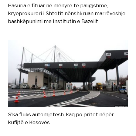
Pasuria e fituar në mënyrë të paligjshme,
kryeprokurori i Shtetit nënshkruan marrëveshje
bashkëpunimi me Institutin e Bazelit
S’ka fluks automjetesh, kaq po pritet nëpër
kufijtë e Kosovës