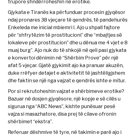
trupore shndërroheshin në erotike.
Gjykata e Tiranës ka përfunduar procesin gjyqësor
ndaj pronares 38 vjeçare të qendrës, të pandehurës
Enkeleda me inicial mbiemri I. Ajo u shpall fajtore
për “shfrytëzim të prostitucioni” dhe “mbajtjes së
lokaleve për prostitucion” dhe u dënua me 4 vjet e 8
muaj burg”. Ajo nuk do të shkojë në qeli pasi gjykata
e konvertoi dënimin në “Shërbim Prove” për një
afat 5 vjeçar. Gjatë gjykimit ajo ka pranuar akuzën,
duke rrëfyer detajet e aktivitetit të jashtëligjshem
dhe faktin se një nga vajzat e qendrës ishte e mitur.
Por si rekrutoheshin vajzat e shërbimeve erotike?
Bazuar në dosjen gjyqësore, një kopje e së cilës u
sigurua nga “ABC News”, kishte punësuar pesë
vajza si masazhatore, disa prej të cilave ofronin
shërbimet “ekstra”.
Referuar dëshmive të tyre, në takimin e parë ajo i