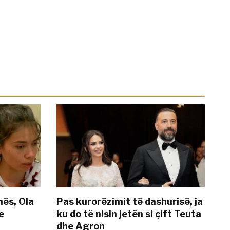
nës, Ola
Pas kurorëzimit të dashurisë, ja
e
ku do të nisin jetën si çift Teuta
dhe Agron