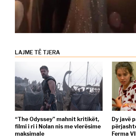
LAJME TË TJERA
“The Odyssey” mahnit kritikët,
Dy javë p
filmi i ri i Nolan nis me vlerësime
përjasht
maksimale
Ferma VI