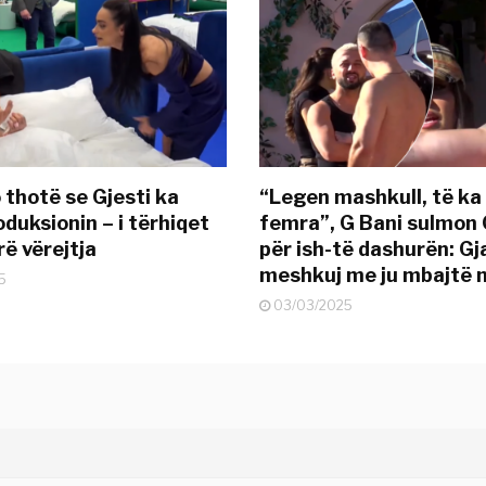
 thotë se Gjesti ka
“Legen mashkull, të ka
duksionin – i tërhiqet
femra”, G Bani sulmon 
ë vërejtja
për ish-të dashurën: G
meshkuj me ju mbajtë 
5
03/03/2025