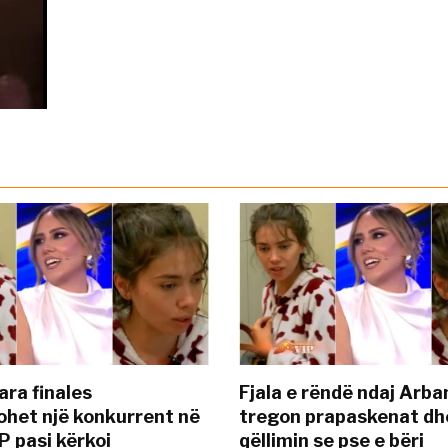
ara finales
Fjala e rëndë ndaj Arba
ohet një konkurrent në
tregon prapaskenat dh
P pasi kërkoi
qëllimin se pse e bëri