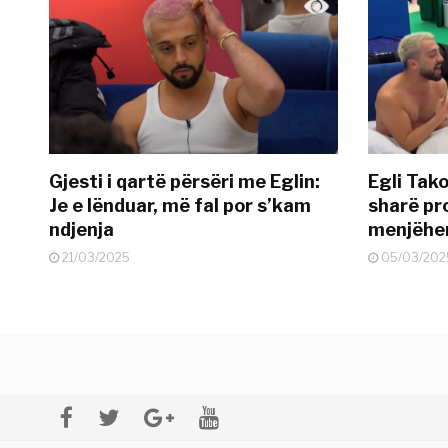
Gjesti i qartë përsëri me Eglin:
Egli Tako
Je e lënduar, më fal por s’kam
sharë pro
ndjenja
menjëher
21/03/2025
05/03/202