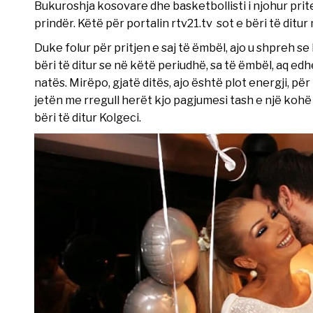
Bukuroshja kosovare dhe basketbollisti i njohur prite
prindër. Këtë për portalin rtv21.tv sot e bëri të ditur
Duke folur për pritjen e saj të ëmbël, ajo u shpreh se
bëri të ditur se në këtë periudhë, sa të ëmbël, aq e
natës. Mirëpo, gjatë ditës, ajo është plot energji, pë
jetën me rregull herët kjo pagjumesi tash e një koh
bëri të ditur Kolgeci.