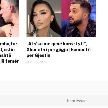
 mbajtur
“Ai s’ka me qenë kurrë i yti”,
Gjestin
Xheneta i përgjigjet komentit
jashtë
për Gjestin
një femër
28/02/2025
Impressum