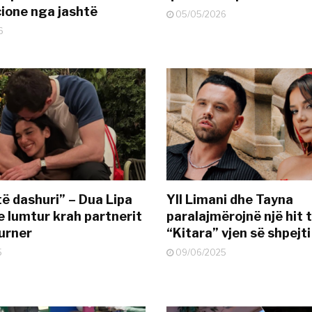
ione nga jashtë
05/05/2026
6
të dashuri” – Dua Lipa
Yll Limani dhe Tayna
e lumtur krah partnerit
paralajmërojnë një hit t
urner
“Kitara” vjen së shpejti
5
09/06/2025