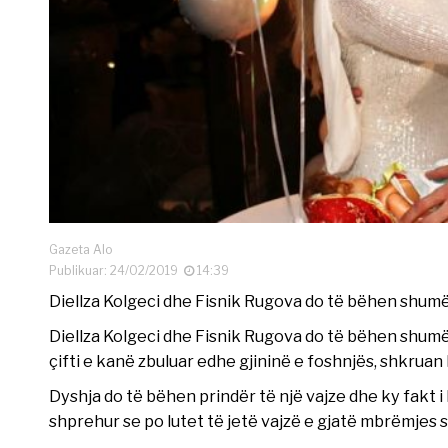
Gazeta Alo
Publikuar: 24/02/2019
14:39
Diellza Kolgeci dhe Fisnik Rugova do të bëhen shumë
Diellza Kolgeci dhe Fisnik Rugova do të bëhen shumë
çifti e kanë zbuluar edhe gjininë e foshnjës, shkruan 
Dyshja do të bëhen prindër të një vajze dhe ky fakt i 
shprehur se po lutet të jetë vajzë e gjatë mbrëmjes 