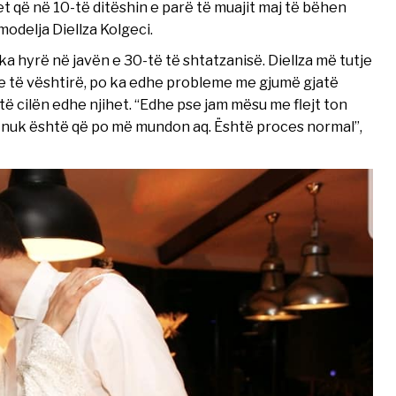
t që në 10-të ditëshin e parë të muajit maj të bëhen
 modelja Diellza Kolgeci.
 ka hyrë në javën e 30-të të shtatzanisë. Diellza më tutje
dhe të vështirë, po ka edhe probleme me gjumë gjatë
r të cilën edhe njihet. “Edhe pse jam mësu me flejt ton
ë nuk është që po më mundon aq. Është proces normal”,