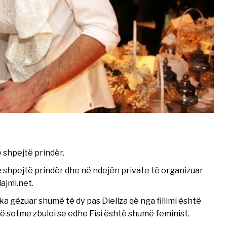
 shpejtë prindër.
 shpejtë prindër dhe në ndejën private të organizuar
lajmi.net.
ka gëzuar shumë të dy pas Diellza që nga fillimi është
së sotme zbuloi se edhe Fisi është shumë feminist.