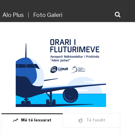
Alo Plus
Foto Galeri
trending_up
whatshot
Më të lexuarat
Të fundit