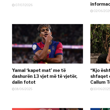
informac
07/07/2026
02/06/202
Yamal ‘kapet mat’ me të
“Kjo ësh
dashurën 13 vjet më të vjetër,
shfaqet 
dalin fotot
Callum T
18/06/2025
10/06/202