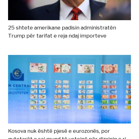
25 shtete amerikane padisin administratën
Trump për tarifat e reja ndaj importeve
Kosova nuk është pjesë e eurozonës, por
qytetarët e saj mund të votojnë për dizajnin e ri