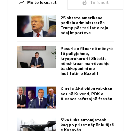
trending_up
whatshot
Më të lexuarat
Të fundit
25 shtete amerikane
padisin administratën
Trump për tarifat e reja
ndaj importeve
Pasuria e fituar në mënyrë
të paligjshme,
kryeprokurori i Shtetit
nënshkruan marrëveshje
bashkëpunimi me
Institutin e Bazelit
Kurti e Abdixhiku takohen
sot në Kuvend, PDK e
Aleanca refuzojnë ftesën
S’ka fluks automjetesh,
kaq po pritet nëpër kufijtë
e Kosovës