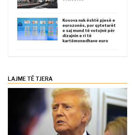
Kosova nuk është pjesë e
eurozonës, por qytetarët
e saj mund të votojnë për
dizajnin e ri të
kartëmonedhave euro
LAJME TË TJERA