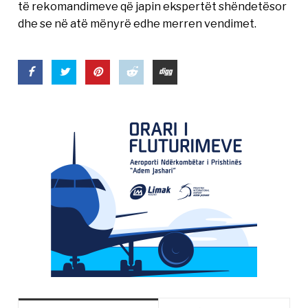
të rekomandimeve që japin ekspertët shëndetësor
dhe se në atë mënyrë edhe merren vendimet.