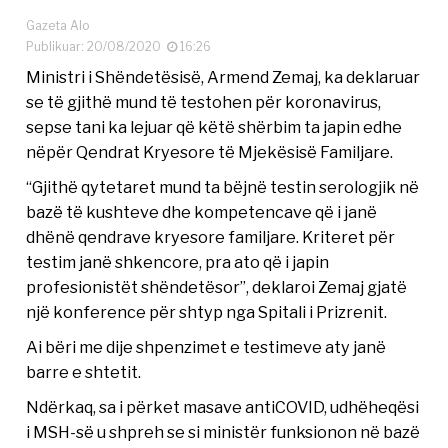
Gazeta Alo
Publikuar: 20/08/2020
16:26
Ministri i Shëndetësisë, Armend Zemaj, ka deklaruar
se të gjithë mund të testohen për koronavirus,
sepse tani ka lejuar që këtë shërbim ta japin edhe
nëpër Qendrat Kryesore të Mjekësisë Familjare.
“Gjithë qytetaret mund ta bëjnë testin serologjik në
bazë të kushteve dhe kompetencave që i janë
dhënë qendrave kryesore familjare. Kriteret për
testim janë shkencore, pra ato që i japin
profesionistët shëndetësor”, deklaroi Zemaj gjatë
një konference për shtyp nga Spitali i Prizrenit.
Ai bëri me dije shpenzimet e testimeve aty janë
barre e shtetit.
Ndërkaq, sa i përket masave antiCOVID, udhëheqësi
i MSH-së u shpreh se si ministër funksionon në bazë