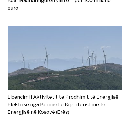
Real Madridi siguron yllin e ri për 100 milionë
euro
Licencimi i Aktivitetit te Prodhimit të Energjisë
Elektrike nga Burimet e Ripërtërishme të
Energjisë në Kosovë (Erës)