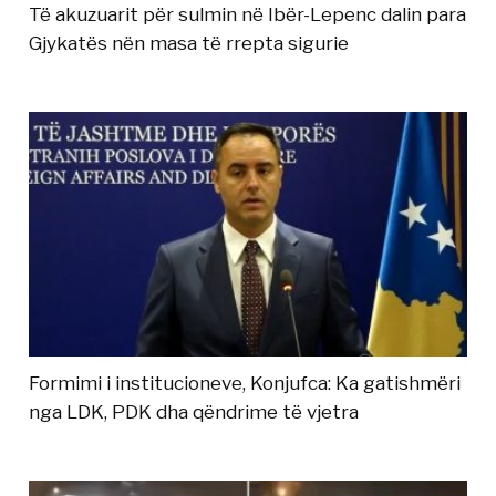
Të akuzuarit për sulmin në Ibër-Lepenc dalin para
Gjykatës nën masa të rrepta sigurie
Formimi i institucioneve, Konjufca: Ka gatishmëri
nga LDK, PDK dha qëndrime të vjetra