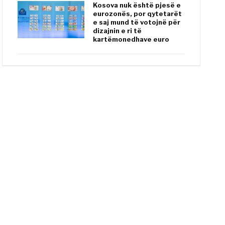
Kosova nuk është pjesë e
eurozonës, por qytetarët
e saj mund të votojnë për
dizajnin e ri të
kartëmonedhave euro