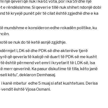
i një qeveri që nuk i ka 61 vota, por i ka 59 dhe një
 e rëndësishme. Si qeveri e tillë nuk shihet ndonjë dobi
nd të kryejë punët për të cilat është zgjedhë dhe e ka
j të mundshme e konsideron edhe rokadën politike, ku
ncën.
hotë se nuk do të ketë asnjë zgjidhje.
r ndërmjet LDK-së dhe PDK-së dhe akterëve tjerë
ënyrë që qeveria të kalojë në duart të PDK-së me kusht
ë është përmend vet emri i kryetarit të LDK-së, Isa
ë merr qeverinë. Ka pasur diskutime të tilla, këto janë
eseli këtu”, deklaron Demhasaj.
 i kanë mbetur edhe 5 muaj si afat kushtetues. Derisa
ë vendit është Vjosa Osmani.