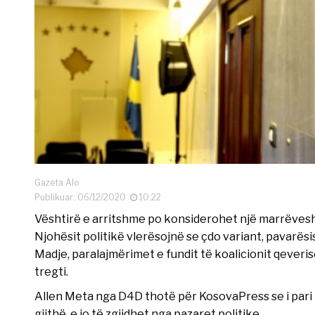
Gazeta Alo
Publikuar: 06/12/2020
10:22
Vështirë e arritshme po konsiderohet një marrëveshj
Njohësit politikë vlerësojnë se çdo variant, pavarësi
Madje, paralajmërimet e fundit të koalicionit qeverisë
tregti.
Allen Meta nga D4D thotë për KosovaPress se i pari i
gjithë, e jo të zgjidhet nga pazaret politike.