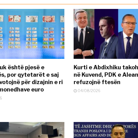
uk është pjesë e
Kurti e Abdixhiku tako
s, por qytetarët e saj
në Kuvend, PDK e Alea
otojnë për dizajnin e ri
refuzojnë ftesën
ëmonedhave euro
04/08/2026
6