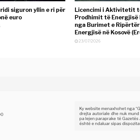
idi siguron yllin e ri për
Licencimi i Aktivitetit 
onë euro
Prodhimit të Energjisë 
nga Burimet e Ripërtë
6
Energjisë në Kosovë (Er
23/07/2026
Ky website menaxhohet nga “Gaz
drejta autoriale dhe nuk mund
00
pa lejen paraprake të Gazetës A
është e ndaluar sipas dispozitav