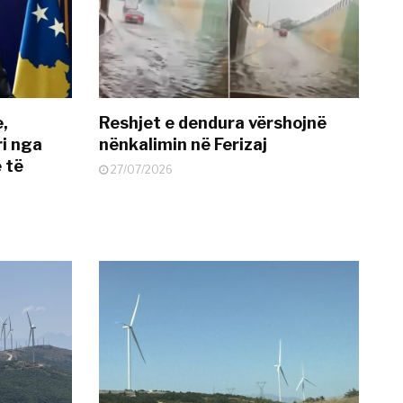
e,
Reshjet e dendura vërshojnë
i nga
nënkalimin në Ferizaj
 të
27/07/2026