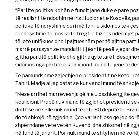
“Partitë politike kohën e fundit janë duke e parë pozi
të realisht të ndodhin në institucionet e Kosovës, 
politike të ndryshime deri më tani, e sidomos tek çë
rëndësishme të mos ketë tregti e biznes ndërmjet par
të jetë unifikues dhe i pajtueshëm për të gjitha parti
marrë parasysh se mandati i tij është pesë vjeçar dhe 
gjitha partitë politike dhe gjitha qytetarët. Besojmë
sidomos nga partitë e koalicionit mund të jenë të dë
Të pamundshme zgjedhjen e presidentit në këto rreth
Tahiri. Madje ai jep datat se kur vendi mund të shkojë
“Nëse arrihet marrëveshja që me u bashkëngjitë qeve
koalicioni. Prapë nuk mund të zgjidhet presidenti s
dmth se në sallë nuk mund të jetë 80 deputetë. Pra n
do të shkojë në zgjedhje. Çdo variant, ose që jep do
shpërndanë vetë vetën Kuvendi dhe shkohet në zgjed
në fund të janarit. Por nuk mund të shtyhen më vonë