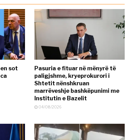
hen sot
Pasuria e fituar në mënyrë të
nca
paligjshme, kryeprokurori i
Shtetit nënshkruan
marrëveshje bashkëpunimi me
Institutin e Bazelit
04/08/2026