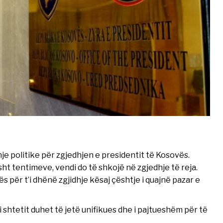
e politike për zgjedhjen e presidentit të Kosovës.
sht tentimeve, vendi do të shkojë në zgjedhje të reja.
s për t’i dhënë zgjidhje kësaj çështje i quajnë pazar e
 shtetit duhet të jetë unifikues dhe i pajtueshëm për të