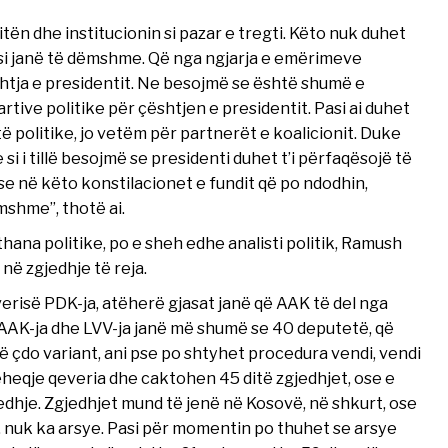
tën dhe institucionin si pazar e tregti. Këto nuk duhet
pasi janë të dëmshme. Që nga ngjarja e emërimeve
shtja e presidentit. Ne besojmë se është shumë e
tive politike për çështjen e presidentit. Pasi ai duhet
të politike, jo vetëm për partnerët e koalicionit. Duke
si i tillë besojmë se presidenti duhet t’i përfaqësojë të
 se në këto konstilacionet e fundit që po ndodhin,
mshme”, thotë ai.
ana politike, po e sheh edhe analisti politik, Ramush
 në zgjedhje të reja.
risë PDK-ja, atëherë gjasat janë që AAK të del nga
e AAK-ja dhe LVV-ja janë më shumë se 40 deputetë, që
ë çdo variant, ani pse po shtyhet procedura vendi, vendi
rëheqje qeveria dhe caktohen 45 ditë zgjedhjet, ose e
hje. Zgjedhjet mund të jenë në Kosovë, në shkurt, ose
, nuk ka arsye. Pasi për momentin po thuhet se arsye