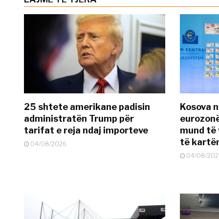
25 shtete amerikane padisin
Kosova n
administratën Trump për
eurozonë
tarifat e reja ndaj importeve
mund të v
të kart
04/08/2026
04/08/202