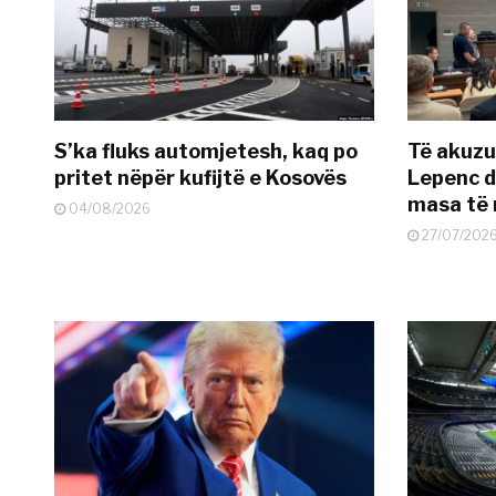
S’ka fluks automjetesh, kaq po
Të akuzua
pritet nëpër kufijtë e Kosovës
Lepenc d
masa të 
04/08/2026
27/07/202