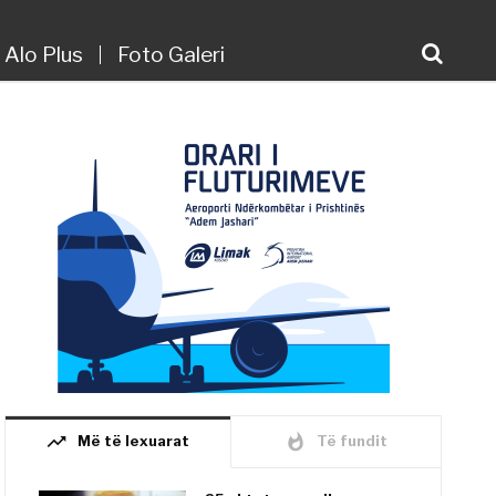
Alo Plus
Foto Galeri
trending_up
whatshot
Më të lexuarat
Të fundit