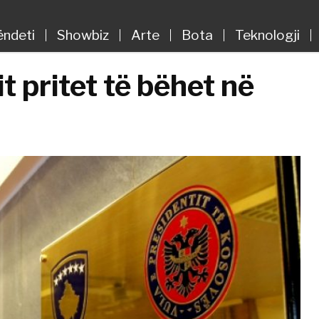
ëndeti
Showbiz
Arte
Bota
Teknologji
t pritet të bëhet në