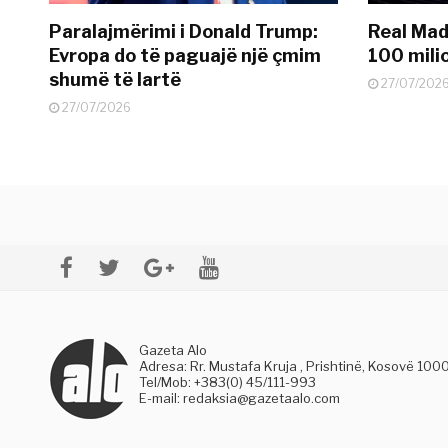
Paralajmërimi i Donald Trump:
Real Madr
Evropa do të paguajë një çmim
100 mili
shumë të lartë
27/07/202
27/07/2026
Gazeta Alo
Adresa: Rr. Mustafa Kruja , Prishtinë, Kosovë 100
Tel/Mob: +383(0) 45/111-993
E-mail:
redaksia@gazetaalo.com