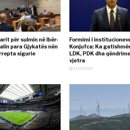
rit për sulmin në Ibër-
Formimi i institucionev
alin para Gjykatës nën
Konjufca: Ka gatishmër
rrepta sigurie
LDK, PDK dha qëndrime
vjetra
6
27/07/2026