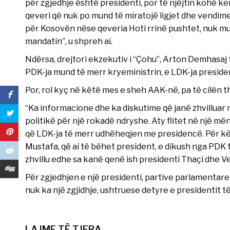
për zgjedhje është presidenti, por të njëjtin kohë kem
qeveri që nuk po mund të miratojë ligjet dhe vendimet
për Kosovën nëse qeveria Hoti rrinë pushtet, nuk mu
mandatin”, u shpreh ai.
Ndërsa, drejtori ekzekutiv i “Çohu”, Arton Demhasa
PDK-ja mund të merr kryeministrin, e LDK-ja preside
Por, rol kyç në këtë mes e sheh AAK-në, pa të cilën t
“Ka informacione dhe ka diskutime që janë zhvillua
politikë për një rokadë ndryshe. Aty flitet në një m
që LDK-ja të merr udhëheqjen me presidencë. Për kët
Mustafa, që ai të bëhet president, e dikush nga PDK t
zhvillu edhe sa kanë qenë ish presidenti Thaçi dhe V
Për zgjedhjen e një presidenti, partive parlamentare
nuk ka një zgjidhje, ushtruese detyre e presidentit t
LAJME TË TJERA