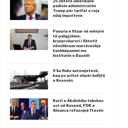
25 shtete amerikane
padisin administratën
Trump për tarifat e reja
ndaj importeve
Pasuria e fituar në mënyrë
të paligjshme,
kryeprokurori i Shtetit
nënshkruan marrëveshje
bashkëpunimi me
Institutin e Bazelit
S’ka fluks automjetesh,
kaq po pritet nëpër kufijtë
e Kosovës
Kurti e Abdixhiku takohen
sot në Kuvend, PDK e
Aleanca refuzojnë ftesën