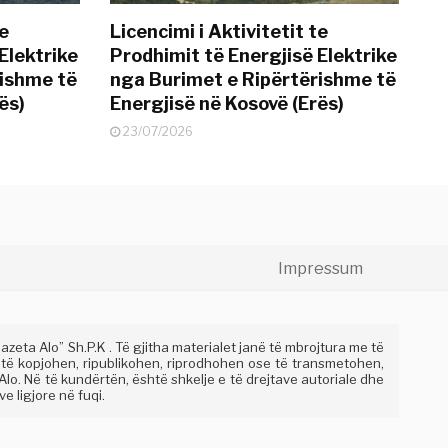
te
Licencimi i Aktivitetit te
Elektrike
Prodhimit të Energjisë Elektrike
rishme të
nga Burimet e Ripërtërishme të
ës)
Energjisë në Kosovë (Erës)
23/07/2026
Impressum
eta Alo” Sh.P.K . Të gjitha materialet janë të mbrojtura me të
 të kopjohen, ripublikohen, riprodhohen ose të transmetohen,
lo. Në të kundërtën, është shkelje e të drejtave autoriale dhe
e ligjore në fuqi.