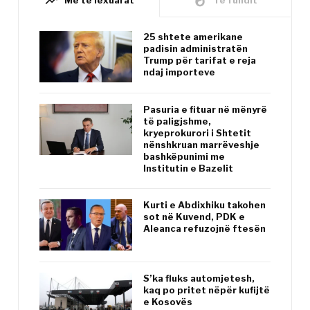
trending_up
whatshot
25 shtete amerikane
padisin administratën
Trump për tarifat e reja
ndaj importeve
Pasuria e fituar në mënyrë
të paligjshme,
kryeprokurori i Shtetit
nënshkruan marrëveshje
bashkëpunimi me
Institutin e Bazelit
Kurti e Abdixhiku takohen
sot në Kuvend, PDK e
Aleanca refuzojnë ftesën
S’ka fluks automjetesh,
kaq po pritet nëpër kufijtë
e Kosovës