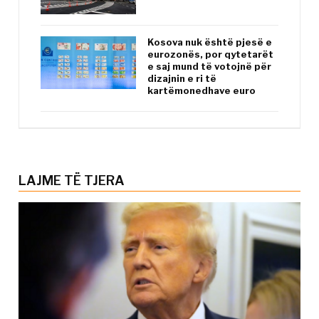
Kosova nuk është pjesë e
eurozonës, por qytetarët
e saj mund të votojnë për
dizajnin e ri të
kartëmonedhave euro
LAJME TË TJERA