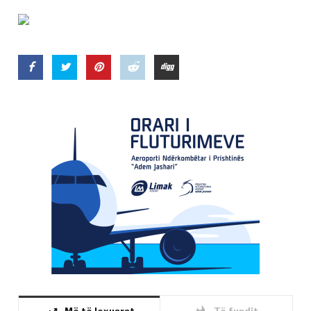
Më të lexuarat
Të fundit