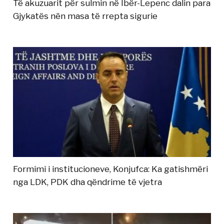
Të akuzuarit për sulmin në Ibër-Lepenc dalin para
Gjykatës nën masa të rrepta sigurie
Formimi i institucioneve, Konjufca: Ka gatishmëri
nga LDK, PDK dha qëndrime të vjetra