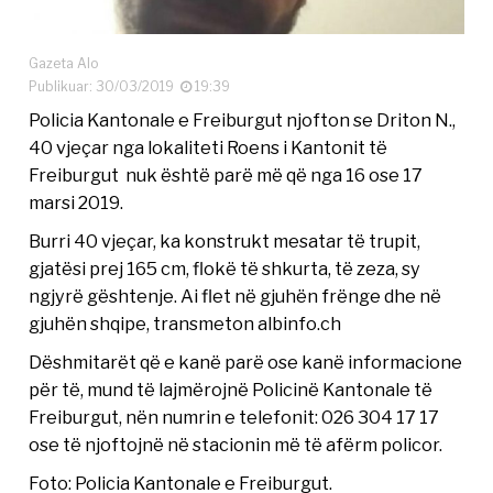
Gazeta Alo
Publikuar: 30/03/2019
19:39
Policia Kantonale e Freiburgut njofton se Driton N.,
40 vjeçar nga lokaliteti Roens i Kantonit të
Freiburgut nuk është parë më që nga 16 ose 17
marsi 2019.
Burri 40 vjeçar, ka konstrukt mesatar të trupit,
gjatësi prej 165 cm, flokë të shkurta, të zeza, sy
ngjyrë gështenje. Ai flet në gjuhën frënge dhe në
gjuhën shqipe, transmeton albinfo.ch
Dëshmitarët që e kanë parë ose kanë informacione
për të, mund të lajmërojnë Policinë Kantonale të
Freiburgut, nën numrin e telefonit: 026 304 17 17
ose të njoftojnë në stacionin më të afërm policor.
Foto: Policia Kantonale e Freiburgut.