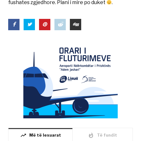
fushates zgjedhore. Plani i mire po duket
.
trending_up
whatshot
Më të lexuarat
Të fundit