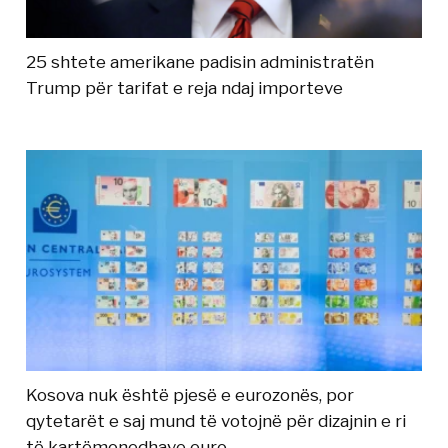
25 shtete amerikane padisin administratën
Trump për tarifat e reja ndaj importeve
Kosova nuk është pjesë e eurozonës, por
qytetarët e saj mund të votojnë për dizajnin e ri
të kartëmonedhave euro