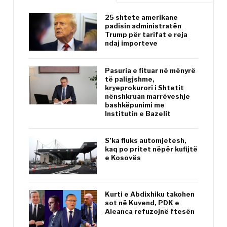
25 shtete amerikane
padisin administratën
Trump për tarifat e reja
ndaj importeve
Pasuria e fituar në mënyrë
të paligjshme,
kryeprokurori i Shtetit
nënshkruan marrëveshje
bashkëpunimi me
Institutin e Bazelit
S’ka fluks automjetesh,
kaq po pritet nëpër kufijtë
e Kosovës
Kurti e Abdixhiku takohen
sot në Kuvend, PDK e
Aleanca refuzojnë ftesën