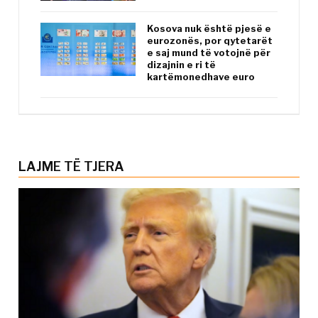
Kosova nuk është pjesë e
eurozonës, por qytetarët
e saj mund të votojnë për
dizajnin e ri të
kartëmonedhave euro
LAJME TË TJERA