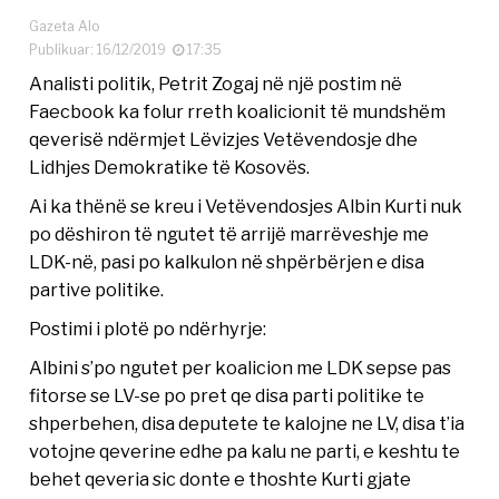
Gazeta Alo
Publikuar: 16/12/2019
17:35
Analisti politik, Petrit Zogaj në një postim në
Faecbook ka folur rreth koalicionit të mundshëm
qeverisë ndërmjet Lëvizjes Vetëvendosje dhe
Lidhjes Demokratike të Kosovës.
Ai ka thënë se kreu i Vetëvendosjes Albin Kurti nuk
po dëshiron të ngutet të arrijë marrëveshje me
LDK-në, pasi po kalkulon në shpërbërjen e disa
partive politike.
Postimi i plotë po ndërhyrje:
Albini s’po ngutet per koalicion me LDK sepse pas
fitorse se LV-se po pret qe disa parti politike te
shperbehen, disa deputete te kalojne ne LV, disa t’ia
votojne qeverine edhe pa kalu ne parti, e keshtu te
behet qeveria sic donte e thoshte Kurti gjate