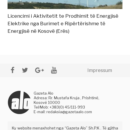
Licencimi i Aktivitetit te Prodhimit të Energjisë
Elektrike nga Burimet e Ripërtërishme të
Energjisë në Kosovë (Erës)
Impressum
Gazeta Alo
Adresa: Rr. Mustafa Kruja , Prishtinë,
Kosovë 10000
Tel/Mob: +383(0) 45/111-993
E-mail:
redaksia@gazetaalo.com
Ky website menaxhohet nga “Gazeta Alo” Sh.P.K . Të gjitha