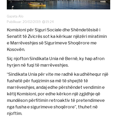
Gazeta Alo
Publikuar: 20/02/2019
19:24
Komisioni për Siguri Sociale dhe Shëndetësisë i
Senatit të Zvicrës sot ka kërkuar njëzëri miratimin
e Marrëveshjes së Sigurimeve Shoqërore me
Kosovën.
Siç njofton Sindikata Unia në Bernë, ky hap afron
hyrjen në fuqi të marrëveshjes.
“Sindikata Unia për vite me radhë ka udhëhequr një
fushatë për fuqizimin sa më të shpejtë të
marrëveshjes, andaj edhe përshëndet vendimin e
këtij Komisioni, por edhe kërkon një zgjidhje që
mundëson përfitimin retroaktiv të pretendimeve
nga fusha e sigurimeve shoqërore”, thuhet në
njoftim.