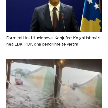
Formimi i institucioneve, Konjufca: Ka gatishmëri
nga LDK, PDK dha qëndrime të vjetra