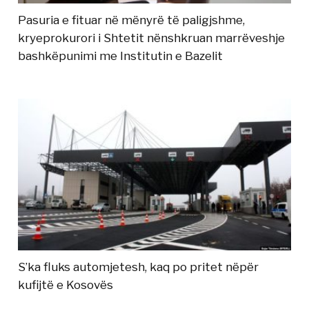
Pasuria e fituar në mënyrë të paligjshme,
kryeprokurori i Shtetit nënshkruan marrëveshje
bashkëpunimi me Institutin e Bazelit
S’ka fluks automjetesh, kaq po pritet nëpër
kufijtë e Kosovës