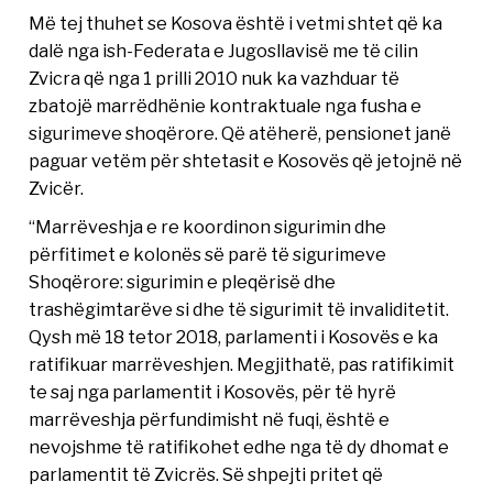
Më tej thuhet se Kosova është i vetmi shtet që ka
dalë nga ish-Federata e Jugosllavisë me të cilin
Zvicra që nga 1 prilli 2010 nuk ka vazhduar të
zbatojë marrëdhënie kontraktuale nga fusha e
sigurimeve shoqërore. Që atëherë, pensionet janë
paguar vetëm për shtetasit e Kosovës që jetojnë në
Zvicër.
“Marrëveshja e re koordinon sigurimin dhe
përfitimet e kolonës së parë të sigurimeve
Shoqërore: sigurimin e pleqërisë dhe
trashëgimtarëve si dhe të sigurimit të invaliditetit.
Qysh më 18 tetor 2018, parlamenti i Kosovës e ka
ratifikuar marrëveshjen. Megjithatë, pas ratifikimit
te saj nga parlamentit i Kosovës, për të hyrë
marrëveshja përfundimisht në fuqi, është e
nevojshme të ratifikohet edhe nga të dy dhomat e
parlamentit të Zvicrës. Së shpejti pritet që