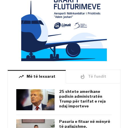
trending_up
whatshot
Më të lexuarat
Të fundit
25 shtete amerikane
padisin administratën
Trump për tarifat e reja
ndaj importeve
Pasuria e fituar në mënyrë
të paligjshme,