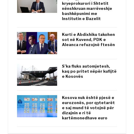
kryeprokurori i Shtetit
nënshkruan marrëveshje
bashkëpunimi me
Institutin e Bazelit
Kurti e Abdixhiku takohen
sot në Kuvend, PDK e
Aleanca refuzojnë ftesën
S’ka fluks automjetesh,
kaq po pritet nëpër kufijtë
e Kosovës
Kosova nuk është pjesë e
eurozonës, por qytetarët
e saj mund të votojnë për
dizajnin e ri të
kartëmonedhave euro