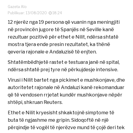
Gazeta Alo
Publikuar: 13/08/2020
18:24
12 njerëz nga 19 persona që vuanin nga meningjiti
në provincën jugore të Spanjës në Seville kanë
rezultuar pozitivë për ethet e Nilit, ndërsa shtatë
mostra tjera ende presin rezultatet, ka thënë
qeveria rajonale e Andaluzisë të enjten.
Shtatëmbëdhjetë rastet e testuara janë në spital,
ndërsa shtatë prej tyre në përkujdesje intensive.
Virusi i Nilit bartet nga pickimet e mushkonjave, dhe
autoritetet rajonale në Andaluzi kanë rekomanduar
që të vendosen rrjetat kundër mushkonjave nëpër
shtëpi, shkruan Reuters.
Ethet e Nilit kryesisht shkaktojnë simptome të
buta të ngjashme me gripin. Sidoqoftë në një
përqindje të vogël të njerëzve mund të çojë deri tek