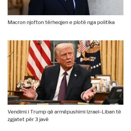
Macron njofton tërheqjen e plotë nga politika
Vendimi i Trump që armëpushimi Izrael–Liban të
zgjatet për 3 javë