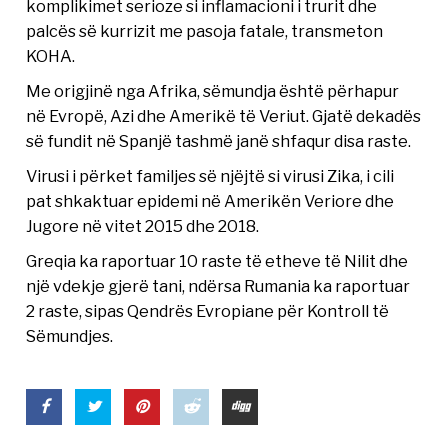
komplikimet serioze si inflamacioni i trurit dhe
palcës së kurrizit me pasoja fatale, transmeton
KOHA.
Me origjinë nga Afrika, sëmundja është përhapur
në Evropë, Azi dhe Amerikë të Veriut. Gjatë dekadës
së fundit në Spanjë tashmë janë shfaqur disa raste.
Virusi i përket familjes së njëjtë si virusi Zika, i cili
pat shkaktuar epidemi në Amerikën Veriore dhe
Jugore në vitet 2015 dhe 2018.
Greqia ka raportuar 10 raste të etheve të Nilit dhe
një vdekje gjerë tani, ndërsa Rumania ka raportuar
2 raste, sipas Qendrës Evropiane për Kontroll të
Sëmundjes.