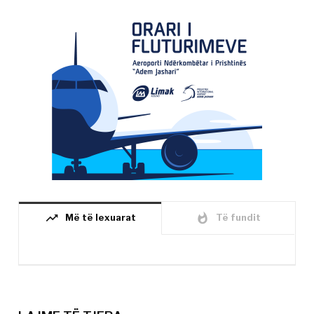
trending_up
whatshot
Më të lexuarat
Të fundit