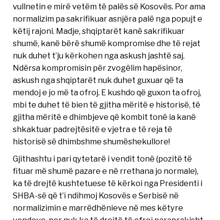
vullnetin e mirë vetëm të palës së Kosovës. Por ama
normalizim pa sakrifikuar asnjëra palë nga popujt e
këtij rajoni. Madje, shqiptarët kanë sakrifikuar
shumë, kanë bërë shumë kompromise dhe të rejat
nuk duhet t’ju kërkohen nga askush jashtë saj.
Ndërsa kompromisin për zvogëlim hapësinor,
askush nga shqiptarët nuk duhet guxuar që ta
mendoj e jo më ta ofroj. E kushdo që guxon ta ofroj,
mbi te duhet të bien të gjitha mëritë e historisë, të
gjitha mëritë e dhimbjeve që kombit tonë ia kanë
shkaktuar padrejtësitë e vjetra e të reja të
historisë së dhimbshme shumëshekullore!
Gjithashtu i pari qytetarë i vendit tonë (pozitë të
fituar më shumë pazare e në rrethana jo normale),
ka të drejtë kushtetuese të kërkoi nga Presidenti i
SHBA-së që t’i ndihmoj Kosovës e Serbisë në
normalizimin e marrëdhënieve në mes këtyre
vendeve, por nuk ka të drejtë të ofroi paraprakisht