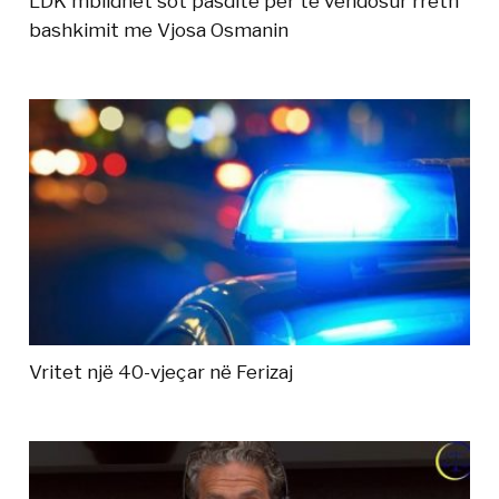
LDK mblidhet sot pasdite për të vendosur rreth
bashkimit me Vjosa Osmanin
Vritet një 40-vjeçar në Ferizaj