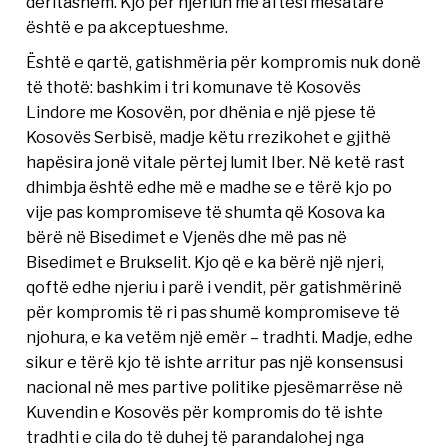
deritashëm. Kjo për njeriun me aftësi mesatare
është e pa akceptueshme.
Është e qartë, gatishmëria për kompromis nuk donë
të thotë: bashkim i tri komunave të Kosovës
Lindore me Kosovën, por dhënia e një pjese të
Kosovës Serbisë, madje këtu rrezikohet e gjithë
hapësira jonë vitale përtej lumit Iber. Në ketë rast
dhimbja është edhe më e madhe se e tërë kjo po
vije pas kompromiseve të shumta që Kosova ka
bërë në Bisedimet e Vjenës dhe më pas në
Bisedimet e Brukselit. Kjo që e ka bërë një njeri,
qoftë edhe njeriu i parë i vendit, për gatishmërinë
për kompromis të ri pas shumë kompromiseve të
njohura, e ka vetëm një emër – tradhti. Madje, edhe
sikur e tërë kjo të ishte arritur pas një konsensusi
nacional në mes partive politike pjesëmarrëse në
Kuvendin e Kosovës për kompromis do të ishte
tradhti e cila do të duhej të parandalohej nga