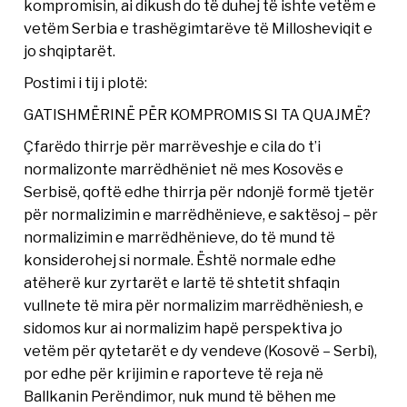
kompromisin, ai dikush do të duhej të ishte vetëm e
vetëm Serbia e trashëgimtarëve të Millosheviqit e
jo shqiptarët.
Postimi i tij i plotë:
GATISHMËRINË PËR KOMPROMIS SI TA QUAJMË?
Çfarëdo thirrje për marrëveshje e cila do t’i
normalizonte marrëdhëniet në mes Kosovës e
Serbisë, qoftë edhe thirrja për ndonjë formë tjetër
për normalizimin e marrëdhënieve, e saktësoj – për
normalizimin e marrëdhënieve, do të mund të
konsiderohej si normale. Është normale edhe
atëherë kur zyrtarët e lartë të shtetit shfaqin
vullnete të mira për normalizim marrëdhëniesh, e
sidomos kur ai normalizim hapë perspektiva jo
vetëm për qytetarët e dy vendeve (Kosovë – Serbi),
por edhe për krijimin e raporteve të reja në
Ballkanin Perëndimor, nuk mund të bëhen me