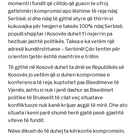
momenti i fundit që cilitdo që guxon te ofroj
gatishmëri kompromisi apo lëshime të reja ndaj
Serbisë, si dhe ndaj të gjithë atyre që thirrin si
kukuvajka për heqjen e taksës 100% ndaj Serbisë,
populli shqiptar i Kosovës duhet t’i nxjerrin pa
hezituar jashtë politikës. Taksa e ka vetëm një
adresë kundërshtuese – Serbinë! Çdo tentim për
orientim tjetër është mashtrim e trillim.
Të gjithë në Kosovë duhet ta dinë se Republikës së
Kosovës jo vetëm që si duhen kompromise e
konferenca të reja, kuptohet pas Bisedimeve të
Vjenës, ashtu si nuk i janë dashur as Bisedimet
politike të Brukselit të cilat veç situatave
konfliktuoze nuk kanë krijuar asgjë të mirë. Dhe ato
situata i kemi parë shumë herë gjatë pesë-gjashtë
viteve të fundit.
Nëse dikush do të duhej ta kërkonte kompromisin,