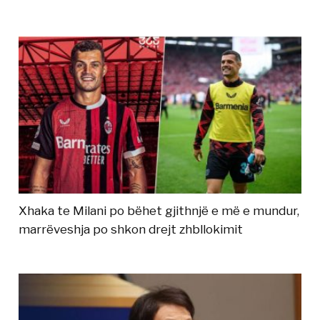
Xhaka te Milani po bëhet gjithnjë e më e mundur,
marrëveshja po shkon drejt zhbllokimit