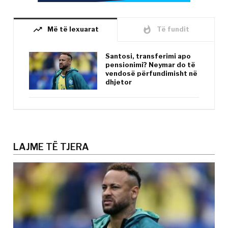
trending_up
whatshot
Më të lexuarat
Të fundit
Santosi, transferimi apo
pensionimi? Neymar do të
vendosë përfundimisht në
dhjetor
LAJME TË TJERA