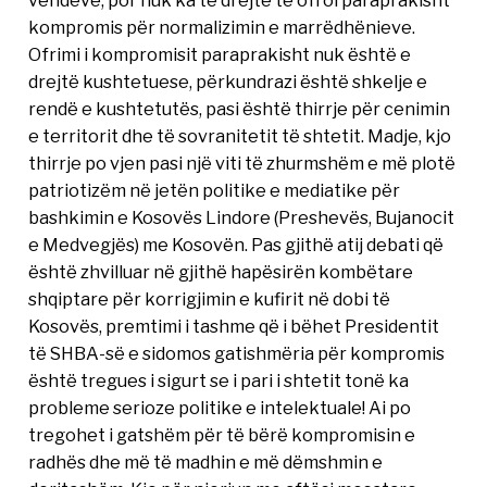
kompromis për normalizimin e marrëdhënieve.
Ofrimi i kompromisit paraprakisht nuk është e
drejtë kushtetuese, përkundrazi është shkelje e
rendë e kushtetutës, pasi është thirrje për cenimin
e territorit dhe të sovranitetit të shtetit. Madje, kjo
thirrje po vjen pasi një viti të zhurmshëm e më plotë
patriotizëm në jetën politike e mediatike për
bashkimin e Kosovës Lindore (Preshevës, Bujanocit
e Medvegjës) me Kosovën. Pas gjithë atij debati që
është zhvilluar në gjithë hapësirën kombëtare
shqiptare për korrigjimin e kufirit në dobi të
Kosovës, premtimi i tashme që i bëhet Presidentit
të SHBA-së e sidomos gatishmëria për kompromis
është tregues i sigurt se i pari i shtetit tonë ka
probleme serioze politike e intelektuale! Ai po
tregohet i gatshëm për të bërë kompromisin e
radhës dhe më të madhin e më dëmshmin e