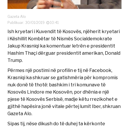
Gazeta Alo
Publikuar: 30/01/2019
10:41
Ish kryetari i Kuvendit të Kosovës, njëherit kryetari
i Këshillit Kombëtar të Nismës Socialdemokrate
Jakup Krasniqi ka komentuar letrën e presidentit
Hashim Thaçi dërguar presidentit amerikan, Donald
Trump.
Përmes një postimi në profilin e tij në Facebook,
Krasniqi ka shkruar se gatishmëria për kompromis
nuk donë të thotë: bashkim i tri komunave të
Kosovës Lindore me Kosovën, por dhënia e një
pjese të Kosovës Serbisë, madje këtu rrezikohet e
gjithë hapësira jonë vitale përtej lumit Iber, shkruan
Gazeta Alo.
Sipas tij, nëse dikush do të duhej ta kërkonte