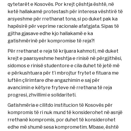
qytetarët e Kosovës. Por krejt çështja është, në
ketë hallakamë protestash për interesa vështirë të
arsyeshme për rrethanat tona, si po duket pak ka
hapësirë për veprime racionale afatgjata. Sipas të
gjitha gjasave edhe kjo hallakamë e ka
gatishmërinë për kompromise të reja?!
Për rrethanat e reja të krijuara kahmoti, më duket
krejt e paarsyeshme heshtja e rinisë në përgjithësi,
sidomos e rinisë studentore e cila duhet të jetë më
e përkushtuara për t’i mbrojtur frytet e fituara me
luftën çlirimtare dhe angazhimin e saj për
avancimin e këtyre fryteve në rrethana të reja
progresi, zhvillimi e solidariteti.
Gatishmëria e cilitdo institucion të Kosovës për
kompromis të ri nuk mund të konsiderohet në asnjë
rrethanë kompromis, por duhet të konsiderohet
edhe më shumë sesa komprometim. Mbase, është