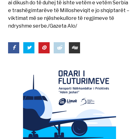
ai dikush do të duhej të ishte vetëm e vetëm Serbia
e trashëgimtarëve të Millosheviqit e jo shqiptarët –
viktimat më se njëshekullore të regjimeve të
ndryshme serbe./Gazeta Alo/