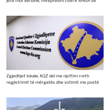
jetë mbi Serbinë, mirëpresim rolin e SHBA-së
Zgjedhjet lokale, KQZ del me njoftim rreth
regjistrimit të mërgatës dhe votimit me postë