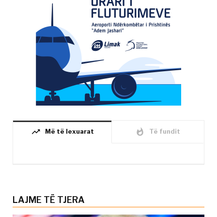
trending_up
whatshot
Më të lexuarat
Të fundit
LAJME TË TJERA