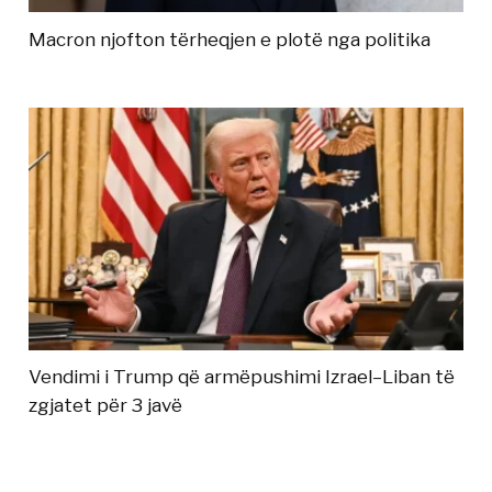
Macron njofton tërheqjen e plotë nga politika
Vendimi i Trump që armëpushimi Izrael–Liban të
zgjatet për 3 javë