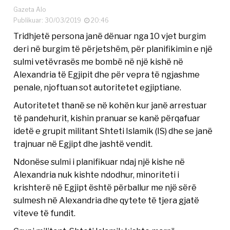
Gazeta Alo
Publikuar: 30/03/2019
20:46
Tridhjetë persona janë dënuar nga 10 vjet burgim
deri në burgim të përjetshëm, për planifikimin e një
sulmi vetëvrasës me bombë në një kishë në
Alexandria të Egjipit dhe për vepra të ngjashme
penale, njoftuan sot autoritetet egjiptiane.
Autoritetet thanë se në kohën kur janë arrestuar
të pandehurit, kishin pranuar se kanë përqafuar
idetë e grupit militant Shteti Islamik (IS) dhe se janë
trajnuar në Egjipt dhe jashtë vendit.
Ndonëse sulmi i planifikuar ndaj një kishe në
Alexandria nuk kishte ndodhur, minoriteti i
krishterë në Egjipt është përballur me një sërë
sulmesh në Alexandria dhe qytete të tjera gjatë
viteve të fundit.