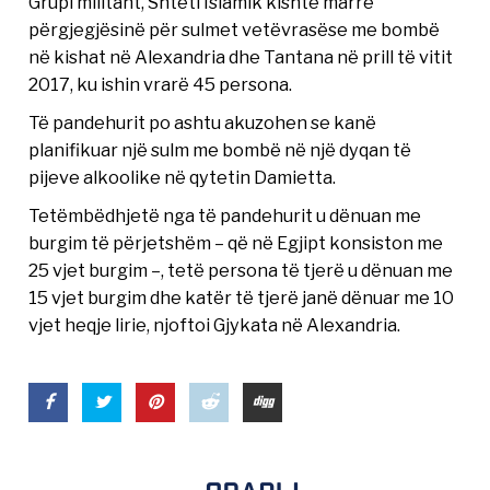
Grupi militant, Shteti Islamik kishte marrë
përgjegjësinë për sulmet vetëvrasëse me bombë
në kishat në Alexandria dhe Tantana në prill të vitit
2017, ku ishin vrarë 45 persona.
Të pandehurit po ashtu akuzohen se kanë
planifikuar një sulm me bombë në një dyqan të
pijeve alkoolike në qytetin Damietta.
Tetëmbëdhjetë nga të pandehurit u dënuan me
burgim të përjetshëm – që në Egjipt konsiston me
25 vjet burgim –, tetë persona të tjerë u dënuan me
15 vjet burgim dhe katër të tjerë janë dënuar me 10
vjet heqje lirie, njoftoi Gjykata në Alexandria.