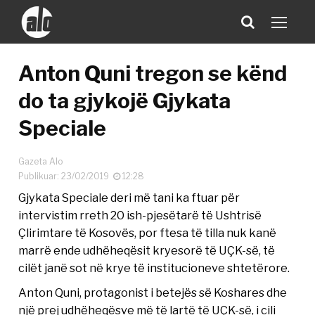
Anton Quni tregon se kënd
do ta gjykojë Gjykata
Speciale
Gazeta Alo
Publikuar: 23/02/2019
12:28
Gjykata Speciale deri më tani ka ftuar për
intervistim rreth 20 ish-pjesëtarë të Ushtrisë
Çlirimtare të Kosovës, por ftesa të tilla nuk kanë
marrë ende udhëheqësit kryesorë të UÇK-së, të
cilët janë sot në krye të institucioneve shtetërore.
Anton Quni, protagonist i betejës së Koshares dhe
një prej udhëheqësve më të lartë të UÇK-së, i cili