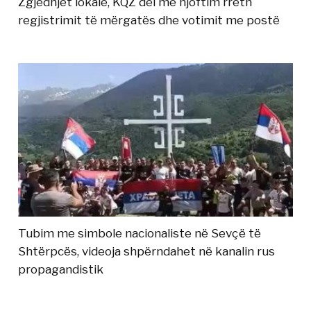
Zgjedhjet lokale, KQZ del me njoftim rreth
regjistrimit të mërgatës dhe votimit me postë
Tubim me simbole nacionaliste në Sevçë të
Shtërpcës, videoja shpërndahet në kanalin rus
propagandistik