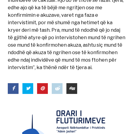
individëve të caktuar. Kjo do të thotë se fazat tjera,
edhe ajo që ka të bëjë me ngritjen ose me
konfirmimin e akuzave, varet nga faza e
intervistimit, por më shumë nga hetimet që ka
kryer deri më tash. Pra, mund të ndodhë që jo ndaj
të gjithë atyre që po intervistohen mund të ngrihen
ose mund të konfirmohen akuza, ashtu siç mund të
ndodhë që akuza të ngrihen ose të konfirmohen
edhe ndaj individëve që mund të mos ftohen për
intervistim”, ka thënë ndër të tjera ai.