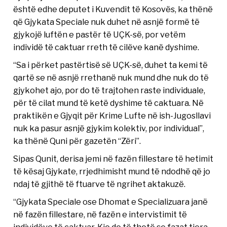
është edhe deputet i Kuvendit të Kosovës, ka thënë
që Gjykata Speciale nuk duhet në asnjë formë të
gjykojë luftën e pastër të UÇK-së, por vetëm
individë të caktuar rreth të cilëve kanë dyshime.
“Sa i përket pastërtisë së UÇK-së, duhet ta kemi të
qartë se në asnjë rrethanë nuk mund dhe nuk do të
gjykohet ajo, por do të trajtohen raste individuale,
për të cilat mund të ketë dyshime të caktuara. Në
praktikën e Gjyqit për Krime Lufte në ish-Jugosllavi
nuk ka pasur asnjë gjykim kolektiv, por individual”,
ka thënë Quni për gazetën “Zëri”.
Sipas Qunit, derisa jemi në fazën fillestare të hetimit
të kësaj Gjykate, rrjedhimisht mund të ndodhë që jo
ndaj të gjithë të ftuarve të ngrihet aktakuzë.
“Gjykata Speciale ose Dhomat e Specializuara janë
në fazën fillestare, në fazën e intervistimit të