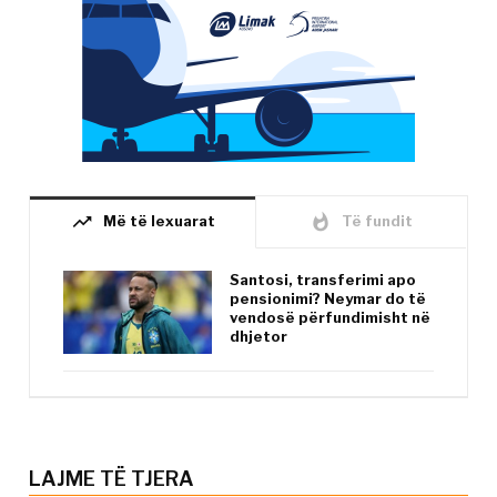
trending_up
whatshot
Më të lexuarat
Të fundit
Santosi, transferimi apo
pensionimi? Neymar do të
vendosë përfundimisht në
dhjetor
LAJME TË TJERA