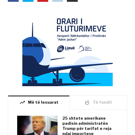
trending_up
whatshot
Më të lexuarat
Të fundit
25 shtete amerikane
padisin administratën
Trump për tarifat e reja
ndaj importeve