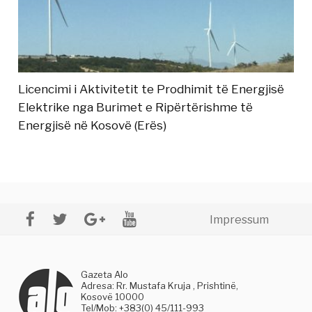
Licencimi i Aktivitetit te Prodhimit të Energjisë
Elektrike nga Burimet e Ripërtërishme të
Energjisë në Kosovë (Erës)
Impressum
Gazeta Alo
Adresa: Rr. Mustafa Kruja , Prishtinë,
Kosovë 10000
Tel/Mob: +383(0) 45/111-993