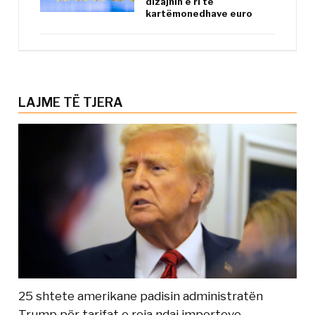
dizajnin e ri të
kartëmonedhave euro
LAJME TË TJERA
25 shtete amerikane padisin administratën
Trump për tarifat e reja ndaj importeve