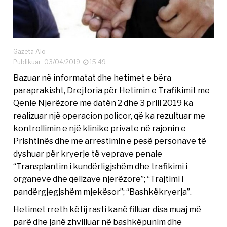
Gazeta Alo
Publikuar: 03/04/2019
15:49
Bazuar në informatat dhe hetimet e bëra
paraprakisht, Drejtoria për Hetimin e Trafikimit me
Qenie Njerëzore me datën 2 dhe 3 prill 2019 ka
realizuar një operacion policor, që ka rezultuar me
kontrollimin e një klinike private në rajonin e
Prishtinës dhe me arrestimin e pesë personave të
dyshuar për kryerje të veprave penale
“Transplantim i kundërligjshëm dhe trafikimi i
organeve dhe qelizave njerëzore”; “Trajtimi i
pandërgjegjshëm mjekësor”; “Bashkëkryerja”.
Hetimet rreth këtij rasti kanë filluar disa muaj më
parë dhe janë zhvilluar në bashkëpunim dhe