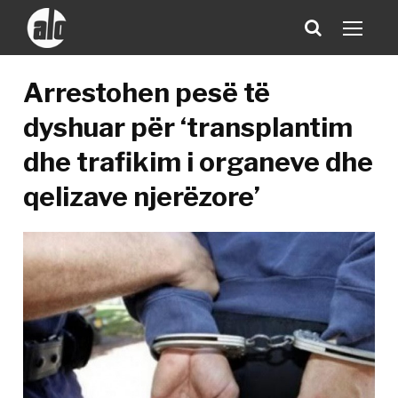
Arrestohen pesë të
dyshuar për ‘transplantim
dhe trafikim i organeve dhe
qelizave njerëzore’