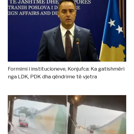
Formimi i institucioneve, Konjufca: Ka gatishmëri
nga LDK, PDK dha qëndrime të vjetra