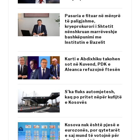
Pasuria e fituar në mënyrë
të paligjshme,
kryeprokurori i Shtetit
nënshkruan marrëveshje
bashkëpunimi me
Institutin e Bazelit
Kurti e Abdixhiku takohen
sot në Kuvend, PDK e
Aleanca refuzojnë ftesën
S’ka fluks automjetesh,
kaq po pritet nëpër kufijtë
e Kosovës
Kosova nuk është pjesë e
eurozonës, por qytetarët
e saj mund të votojnë për