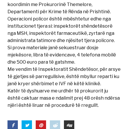
koordimin me Prokurorinë Themelore,
Departamenti për Krime të Rënda në Prishtinë.
Operacioni policor është mbështetur edhe nga
institucionet tjera si: inspektorët shëndetësorë
nga MSH, inspektorët farmaceutikë, zyrtarë nga
administrata tatimore dhe njësitet tjera policore.
Si prova materiale janë sekuestruar dosje
mjekësore, libra të evidencave, 4 telefona mobilë
dhe 500 euro para të gatshme.
Me vendim të Inspektoratit Shëndetësor, për arsye
të gjetjes së parregullsive, është mbyllur reparti ku
janë kryer shërbimet e IVF në këtë klinikë.
Katër të dyshuarve me urdhër të prokurorit ju
është caktuar masa e ndalimit prej 48 orësh ndërsa
njëri është liruar në procedurë të rregullt.