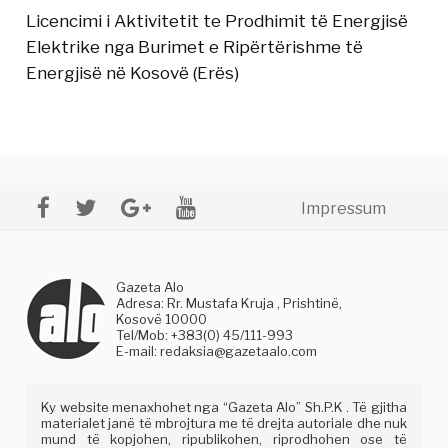
Licencimi i Aktivitetit te Prodhimit të Energjisë
Elektrike nga Burimet e Ripërtërishme të
Energjisë në Kosovë (Erës)
Impressum
Gazeta Alo
Adresa: Rr. Mustafa Kruja , Prishtinë,
Kosovë 10000
Tel/Mob: +383(0) 45/111-993
E-mail:
redaksia@gazetaalo.com
Ky website menaxhohet nga “Gazeta Alo” Sh.P.K . Të gjitha
materialet janë të mbrojtura me të drejta autoriale dhe nuk
mund të kopjohen, ripublikohen, riprodhohen ose të