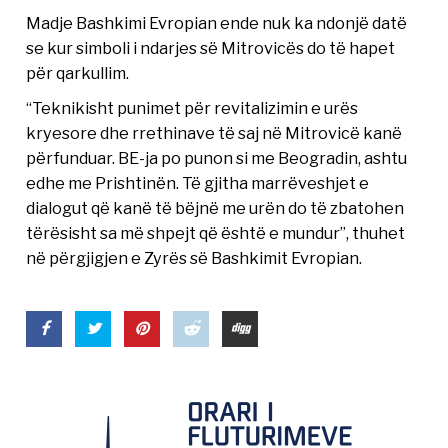
Madje Bashkimi Evropian ende nuk ka ndonjë datë
se kur simboli i ndarjes së Mitrovicës do të hapet
për qarkullim.
“Teknikisht punimet për revitalizimin e urës
kryesore dhe rrethinave të saj në Mitrovicë kanë
përfunduar. BE-ja po punon si me Beogradin, ashtu
edhe me Prishtinën. Të gjitha marrëveshjet e
dialogut që kanë të bëjnë me urën do të zbatohen
tërësisht sa më shpejt që është e mundur”, thuhet
në përgjigjen e Zyrës së Bashkimit Evropian.