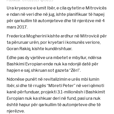
Publikuar: 07/01/2019
08:25
Ura kryesore e lumit Ibër, e cila qytetin e Mitrovicës
e ndan në veri dhe në jug, ishte planifikuar të hapej
për qarkullim të automjeteve dhe të njerëzve më 4
mars 2017.
Frederica Mogherini kishte ardhur në Mitrovicë për
ta përuruar urën, por kryetari i komunës veriore,
Goran Rakiq, kishte kundërshtuar.
Edhe pas dy vjetëve ura mbetet e mbyllur, ndërsa
Bashkimi Evropian ende nuk ka ndonjë datë për
hapjen e saj, shkruan sot gazeta “Zëri”.
Ndonëse punët në revitalizimin e urës mbi lumin
Ibër, si dhe të rrugës “Mbreti Peter” në veri qëmoti
kanë përfunduar, projekti 3.1-milionësh i Bashkimit
Evropian nuk ka shkuar deri në fund, pasi ura nuk
është hapur për qarkullim të automjeteve dhe të
njerëzve.