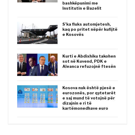
bashkëpunimi me
Institutin e Bazelit
S’ka fluks automjetesh,
kaq po pritet nëpër kufijtë
e Kosovës
Kurti e Abdixhiku takohen
sot në Kuvend, PDK e
Aleanca refuzojnë ftesën
Kosova nuk është pjesë e
eurozonës, por qytetarët
e saj mund të votojnë për
dizajnin e ri të
kartëmonedhave euro