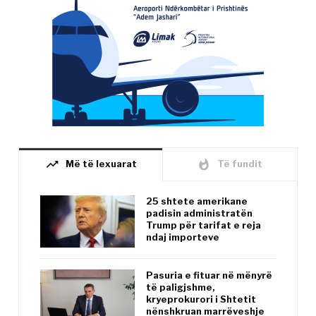
trending_up
whatshot
Më të lexuarat
Të fundit
25 shtete amerikane
padisin administratën
Trump për tarifat e reja
ndaj importeve
Pasuria e fituar në mënyrë
të paligjshme,
kryeprokurori i Shtetit
nënshkruan marrëveshje