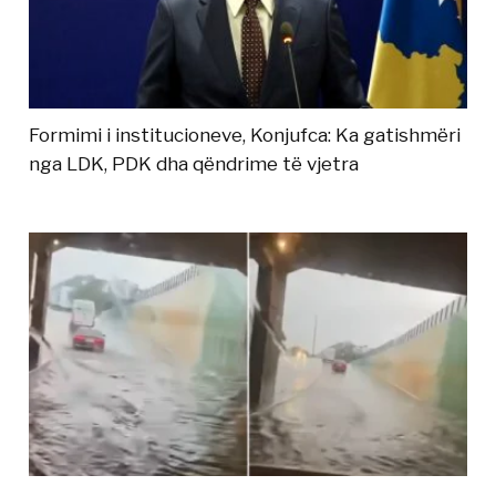
Formimi i institucioneve, Konjufca: Ka gatishmëri
nga LDK, PDK dha qëndrime të vjetra