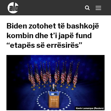
Biden zotohet të bashkojë
kombin dhe t’i japë fund
“etapës së errësirës”