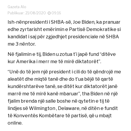
Gazeta Alo
Publikuar: 21/08/2020
09:16
Ish-nënpresidenti i SHBA-së, Joe Biden, ka pranuar
edhe zyrtarisht emërimin e Partisë Demokratike si
kandidat i saj për zgjedhjet presidenciale në SHBA
me 3 nëntor.
Në fjalimin e tij, Biden u zotua t’i japë fund “ditëve
kur Amerika i merr me të mirë diktatorët”.
“Unë do të jem një president i cili do të qëndrojë me
aleatët dhe miqtë tanë dhe do t’ua bëjë të qartë
kundërshtarëve tanë, se ditët kur diktatorët janë
marrë me të mirë kanë mbaruar”, tha Biden në një
fjalim brenda një salle boshe në qytetin e tij të
lindjes së Wilmington , Delaware, në ditën e fundit
të Konventës Kombëtare të partisë, që u mbajt
online.