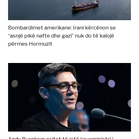
Bombardimet amerikane: Irani kërcënon se
“asnjë pikë nafte dhe gazi” nuk do të kalojë
përmes Hormuzit
Andy Burnham pritet të jetë kryeministri i