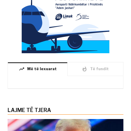
trending_up
whatshot
Më të lexuarat
Të fundit
LAJME TË TJERA