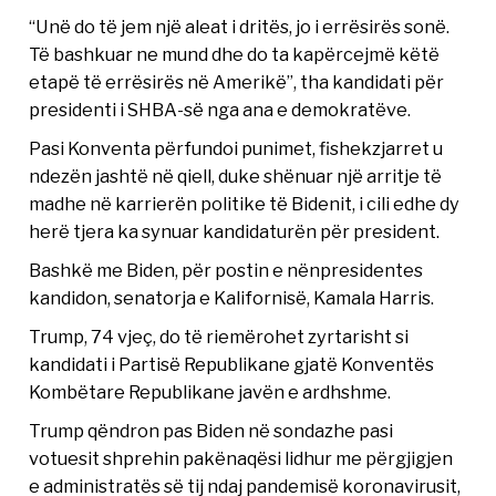
“Unë do të jem një aleat i dritës, jo i errësirës sonë.
Të bashkuar ne mund dhe do ta kapërcejmë këtë
etapë të errësirës në Amerikë”, tha kandidati për
presidenti i SHBA-së nga ana e demokratëve.
Pasi Konventa përfundoi punimet, fishekzjarret u
ndezën jashtë në qiell, duke shënuar një arritje të
madhe në karrierën politike të Bidenit, i cili edhe dy
herë tjera ka synuar kandidaturën për president.
Bashkë me Biden, për postin e nënpresidentes
kandidon, senatorja e Kalifornisë, Kamala Harris.
Trump, 74 vjeç, do të riemërohet zyrtarisht si
kandidati i Partisë Republikane gjatë Konventës
Kombëtare Republikane javën e ardhshme.
Trump qëndron pas Biden në sondazhe pasi
votuesit shprehin pakënaqësi lidhur me përgjigjen
e administratës së tij ndaj pandemisë koronavirusit,