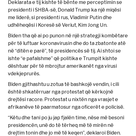
Deklarata e tij kishte të bënte me perceptimin se
presidenti i SHBA-së, Donald Trump ka një miqësi
me liderë, si presidenti rus, Vladimir Putin dhe
udhëheqësi i Koresë së Veriut, Kim Jong Un.
Biden tha që ai po punon në një strategji kombëtare
për të luftuar koronavirusin dhe do ta zbatonte atë
në “ditën e parë”, të presidencës së tij. Ai shtoi se
ishte “e pafalshme” që politika e Trumpit kishte
dështuar për të mbrojtur amerikanët nga virusi
vdekjeprurës.
Biden gjithashtu u zotua të bashkojë vendin, i cili
është shkatërruar nga protestat që kërkojnë
drejtësi racore. Protestat u nixtën nga vrasjet e
afrikanëve të paarmatosur nga oficerët e policisë.
“Këtu dhe tani po ju jap fjalën time, nëse më besoni
presidencën, unë do të tërheq më të mirën në
drejtim tonin dhe jo më të keqen”, deklaroi Biden.