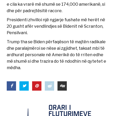
e cila ka vrarë më shumë se 174,000 amerikanë, si
dhe për padrejtësitë racore.
Presidenti zhvilloi një ngjarje fushate më herët në
20 gusht afër vendlindjes së Bidenit në Scranton,
Pensilvani.
Trump tha se Biden përfaqëson të majtën radikale
dhe paralajmëroi se nëse ai zgjidhet, taksat mbi të
ardhurat personale në Amerikë do të rriten edhe
më shumë si dhe trazira do të ndodhin në qytetet e
mëdha.