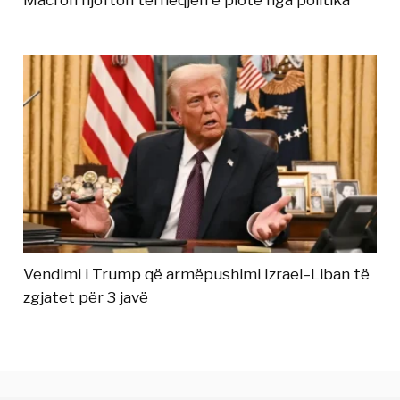
Macron njofton tërheqjen e plotë nga politika
Vendimi i Trump që armëpushimi Izrael–Liban të
zgjatet për 3 javë