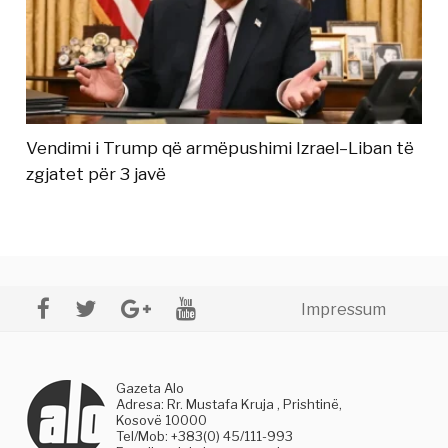
Vendimi i Trump që armëpushimi Izrael–Liban të
zgjatet për 3 javë
Impressum
Gazeta Alo
Adresa: Rr. Mustafa Kruja , Prishtinë,
Kosovë 10000
Tel/Mob: +383(0) 45/111-993