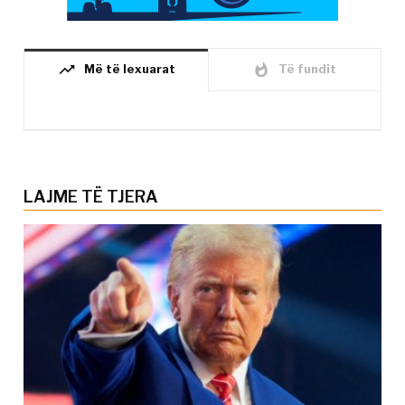
trending_up
whatshot
Më të lexuarat
Të fundit
LAJME TË TJERA