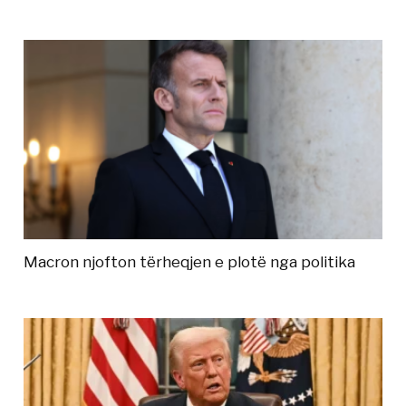
Macron njofton tërheqjen e plotë nga politika