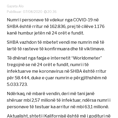
Gazeta Alo
Publikuar: 07/08/2020
20:36
Numri i personave të vdekur nga COVID-19 në
SHBA është rritur në 162.836, prej të cilëve 1.176
kanë humbur jetën në 24 orët e fundit.
SHBA vazhdon të mbetet vendi me numrin më të
lartë të rasteve të konfirmuara dhe të viktimave.
Të dhënat nga faqja e internetit “Worldometer”
tregojnë se në 24 orët e fundit, numri i të
infektuarve me koronavirus në SHBA është rritur
për 58.444, duke e çuar numrin e përgjithshëm në
5.033.723.
Ndërkaq, në mbarë vendin, deri më tani janë
shëruar mbi 2,57 milionë të infektuar, ndërsa numri i
personave të testuar ka arritur në mbi 63,1 milionë.
Aktualisht, shteti i Kalifornisë është më i godituri në