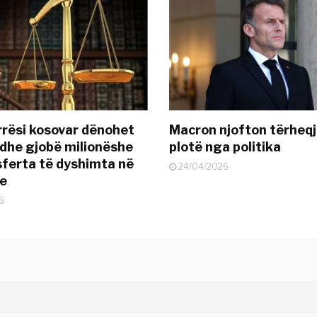
rësi kosovar dënohet
Macron njofton tërheqj
dhe gjobë milionëshe
plotë nga politika
sferta të dyshimta në
24/04/2026
je
6