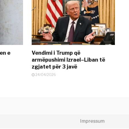
en e
Vendimi i Trump që
armëpushimi Izrael–Liban të
zgjatet për 3 javë
24/04/2026
Impressum