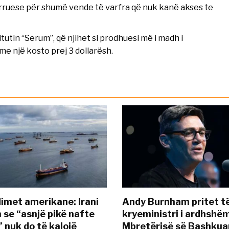
ërruese për shumë vende të varfra që nuk kanë akses te
itutin “Serum”, që njihet si prodhuesi më i madh i
me një kosto prej 3 dollarësh.
met amerikane: Irani
Andy Burnham pritet të
 se “asnjë pikë nafte
kryeministri i ardhshëm
 nuk do të kalojë
Mbretërisë së Bashkua