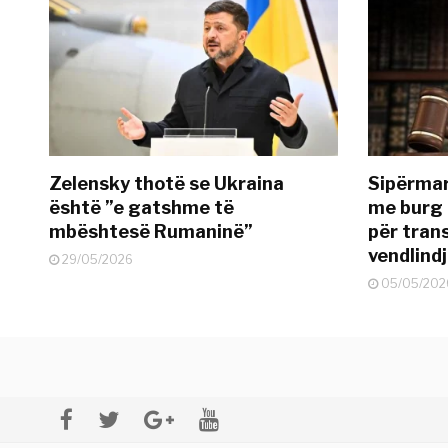
Zelensky thotë se Ukraina
Sipërmar
është ”e gatshme të
me burg 
mbështesë Rumaninë”
për tran
vendlind
29/05/2026
05/05/202