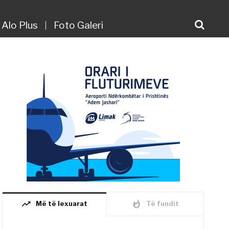
Alo Plus
Foto Galeri
trending_up
whatshot
Më të lexuarat
Të fundit