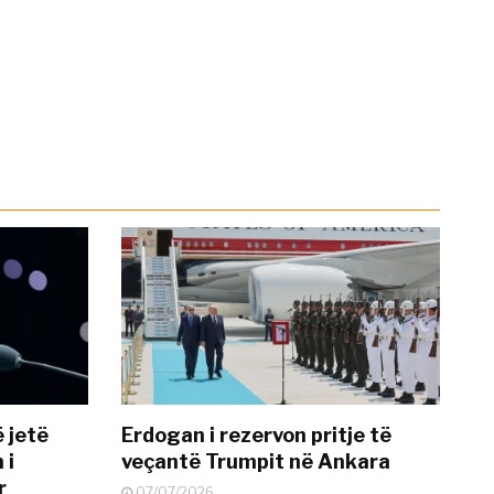
 jetë
Erdogan i rezervon pritje të
 i
veçantë Trumpit në Ankara
r
07/07/2026