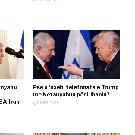
anyahu
Pse u ‘nxeh’ telefonata e Trump
me Netanyahun për Libanin?
BA-Iran
02/06/2026