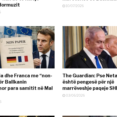
Hormuzit
10/07/2026
6
a dhe Franca me “non-
The Guardian: Pse Net
ër Ballkanin
është pengesë për një
or para samitit në Mal
marrëveshje paqeje SH
03/06/2026
6