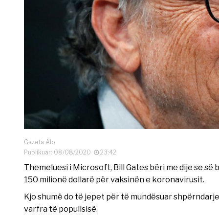
Gazeta Alo
Publikuar: 08/08/2020
23:42
Themeluesi i Microsoft, Bill Gates bëri me dije se së
150 milionë dollarë për vaksinën e koronavirusit.
Kjo shumë do të jepet për të mundësuar shpërndarjen 
varfra të popullsisë.