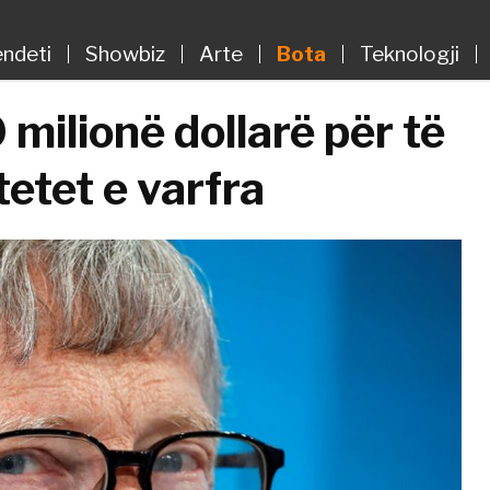
ndeti
Showbiz
Arte
Bota
Teknologji
 milionë dollarë për të
tetet e varfra