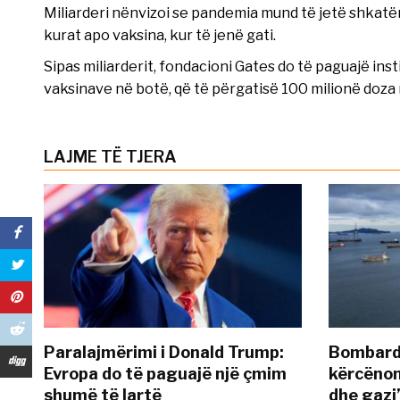
Miliarderi nënvizoi se pandemia mund të jetë shkat
kurat apo vaksina, kur të jenë gati.
Sipas miliarderit, fondacioni Gates do të paguajë inst
vaksinave në botë, që të përgatisë 100 milionë doza 
LAJME TË TJERA
Paralajmërimi i Donald Trump:
Bombardi
Evropa do të paguajë një çmim
kërcënon
shumë të lartë
dhe gazi”