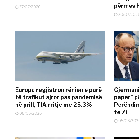
përmes 
27/07/2026
20/07/202
Europa regjistron rënien e parë
Gjermani
të trafikut ajror pas pandemisë
paper” p
në prill, TIA rritje me 25.3%
Perëndim
të Zi
05/06/2026
05/06/202