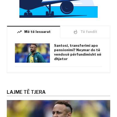
trending_up
whatshot
Më të lexuarat
Të fundit
Santosi, transferimi apo
pensionimi? Neymar do të
vendosë përfundimisht në
dhjetor
LAJME TË TJERA