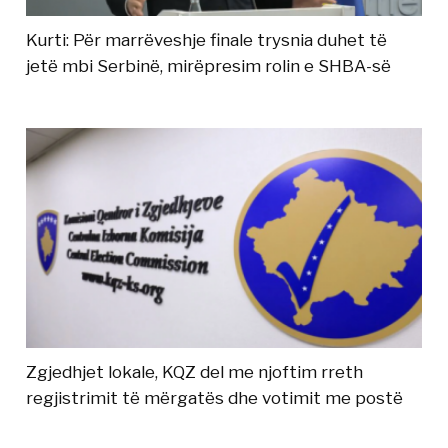
Kurti: Për marrëveshje finale trysnia duhet të
jetë mbi Serbinë, mirëpresim rolin e SHBA-së
Zgjedhjet lokale, KQZ del me njoftim rreth
regjistrimit të mërgatës dhe votimit me postë