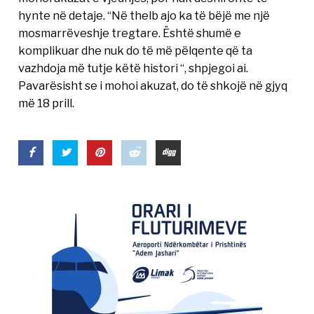
hynte në detaje. “Në thelb ajo ka të bëjë me një
mosmarrëveshje tregtare. Është shumë e
komplikuar dhe nuk do të më pëlqente që ta
vazhdoja më tutje këtë histori “, shpjegoi ai.
Pavarësisht se i mohoi akuzat, do të shkojë në gjyq
më 18 prill.