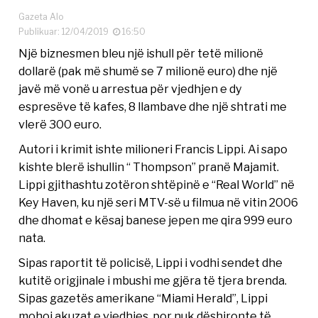
Gazeta Alo
Publikuar: 12/04/2019
16:50
Një biznesmen bleu një ishull për tetë milionë
dollarë (pak më shumë se 7 milionë euro) dhe një
javë më vonë u arrestua për vjedhjen e dy
espresëve të kafes, 8 llambave dhe një shtrati me
vlerë 300 euro.
Autori i krimit ishte milioneri Francis Lippi. Ai sapo
kishte blerë ishullin “ Thompson” pranë Majamit.
Lippi gjithashtu zotëron shtëpinë e “Real World” në
Key Haven, ku një seri MTV-së u filmua në vitin 2006
dhe dhomat e kësaj banese jepen me qira 999 euro
nata.
Sipas raportit të policisë, Lippi i vodhi sendet dhe
kutitë origjinale i mbushi me gjëra të tjera brenda.
Sipas gazetës amerikane “Miami Herald”, Lippi
mohoi akuzat e vjedhjes, por nuk dëshironte të