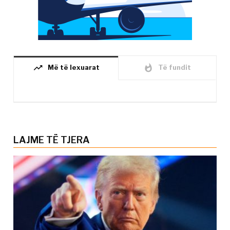
trending_up
whatshot
Më të lexuarat
Të fundit
LAJME TË TJERA