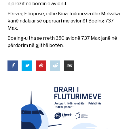
njerëzit në bordin e avionit.
Përveç Etioposë, edhe Kina, Indonezia dhe Meksika
kanë ndaluar së operuari me avionët Boeing 737
Max.
Boeing-u tha se rreth 350 avionë 737 Max janë në
përdorim në gjithë botën.