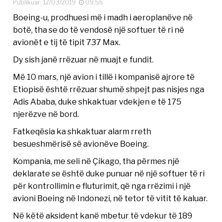
Publikuar: 12/03/2019
09:56
Boeing-u, prodhuesi më i madh i aeroplanëve në
botë, tha se do të vendosë një softuer të ri në
avionët e tij të tipit 737 Max.
Dy sish janë rrëzuar në muajt e fundit.
Më 10 mars, një avion i tillë i kompanisë ajrore të
Etiopisë është rrëzuar shumë shpejt pas nisjes nga
Adis Ababa, duke shkaktuar vdekjen e të 175
njerëzve në bord.
Fatkeqësia ka shkaktuar alarm rreth
besueshmërisë së avionëve Boeing.
Kompania, me seli në Çikago, tha përmes një
deklarate se është duke punuar në një softuer të ri
për kontrollimin e fluturimit, që nga rrëzimi i një
avioni Boeing në Indonezi, në tetor të vitit të kaluar.
Në këtë aksident kanë mbetur të vdekur të 189