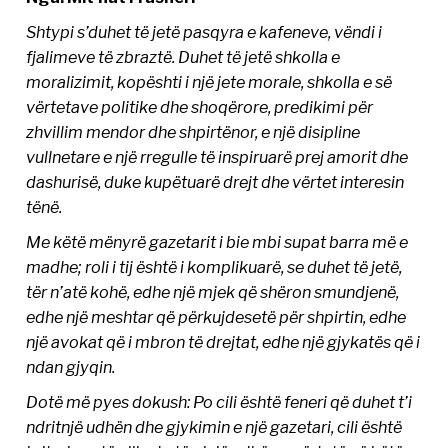
Shtypi s’duhet të jetë pasqyra e kafeneve, vëndi i
fjalimeve të zbraztë. Duhet të jetë shkolla e
moralizimit, kopështi i një jete morale, shkolla e së
vërtetave politike dhe shoqërore, predikimi për
zhvillim mendor dhe shpirtënor, e një disipline
vullnetare e një rregulle të inspiruarë prej amorit dhe
dashurisë, duke kupëtuarë drejt dhe vërtet interesin
tënë.
Me këtë mënyrë gazetarit i bie mbi supat barra më e
madhe; roli i tij është i komplikuarë, se duhet të jetë,
tër n’atë kohë, edhe një mjek që shëron smundjenë,
edhe një meshtar që përkujdesetë për shpirtin, edhe
një avokat që i mbron të drejtat, edhe një gjykatës që i
ndan gjyqin.
Dotë më pyes dokush: Po cili është feneri që duhet t’i
ndritnjë udhën dhe gjykimin e një gazetari, cili është