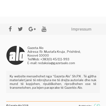
Impressum
Gazeta Alo
Adresa: Rr. Mustafa Kruja , Prishtinë,
Kosovë 10000
Tel/Mob: +383(0) 45/111-993
E-mail:
redaksia@gazetaalo.com
Ky website menaxhohet nga “Gazeta Alo” Sh.P.K . Të gjitha
materialet janë të mbrojtura me të drejta autoriale dhe nuk
mund të kopjohen, ripublikohen, riprodhohen ose të
transmetohen, pa lejen paraprake të Gazetës Alo.
© Gazeta Alo 2018