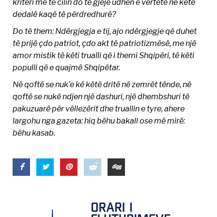
kriteri me të cilin do të gjejë udhën e vërtetë në këtë
dedalë kaqë të përdredhurë?
Do të them: Ndërgjegja e tij, ajo ndërgjegje që duhet
të prijë çdo patriot, çdo akt të patriotizmësë, me një
amor mistik të këti trualli që i themi Shqipëri, të këti
populli që e quajmë Shqipëtar.
Në qoftë se nuk’e ké këtë dritë në zemrët tënde, në
qoftë se nukë ndjen një dashuri, një dhembshuri të
pakuzuarë për vëllezërit dhe truallin e tyre, ahere
largohu nga gazeta: hiq bëhu bakall ose më mirë:
bëhu kasab.