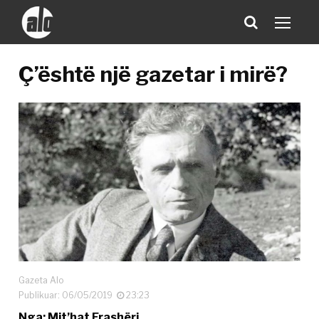
Ç’është një gazetar i mirë?
Gazeta Alo
Publikuar: 06/05/2019
23:23
Nga: Mit’hat Frashëri