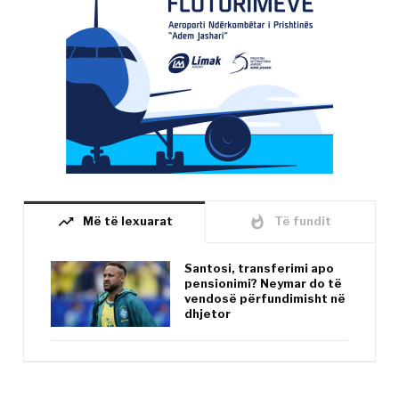
trending_up
whatshot
Më të lexuarat
Të fundit
Santosi, transferimi apo
pensionimi? Neymar do të
vendosë përfundimisht në
dhjetor