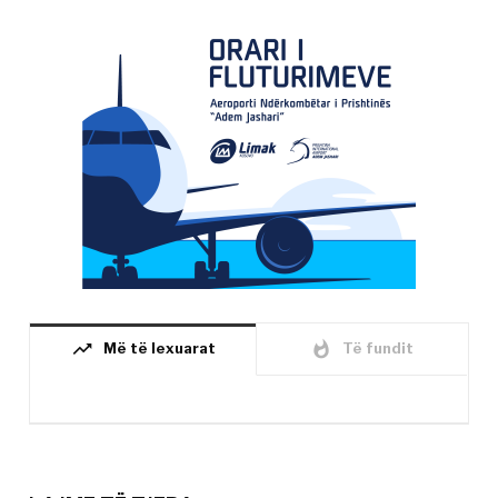
trending_up
whatshot
Më të lexuarat
Të fundit