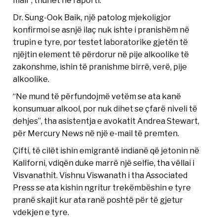
mali”, thuhet në raporti.
Dr. Sung-Ook Baik, një patolog mjekoligjor
konfirmoi se asnjë ilaç nuk ishte i pranishëm në
trupin e tyre, por testet laboratorike gjetën të
njëjtin element të përdorur në pije alkoolike të
zakonshme, ishin të pranishme birrë, verë, pije
alkoolike.
“Ne mund të përfundojmë vetëm se ata kanë
konsumuar alkool, por nuk dihet se çfarë niveli të
dehjes”, tha asistentja e avokatit Andrea Stewart,
për Mercury News në një e-mail të premten.
Çifti, të cilët ishin emigrantë indianë që jetonin në
Kaliforni, vdiqën duke marrë një selfie, tha vëllai i
Visvanathit. Vishnu Viswanath i tha Associated
Press se ata kishin ngritur trekëmbëshin e tyre
pranë skajit kur ata ranë poshtë për të gjetur
vdekjen e tyre.