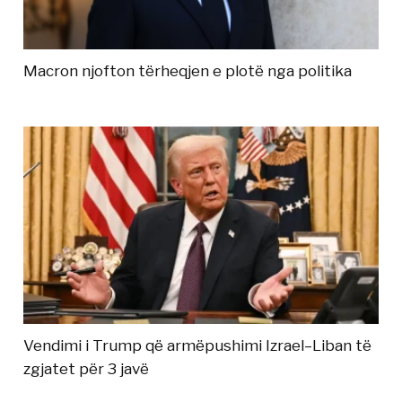
Macron njofton tërheqjen e plotë nga politika
Vendimi i Trump që armëpushimi Izrael–Liban të
zgjatet për 3 javë