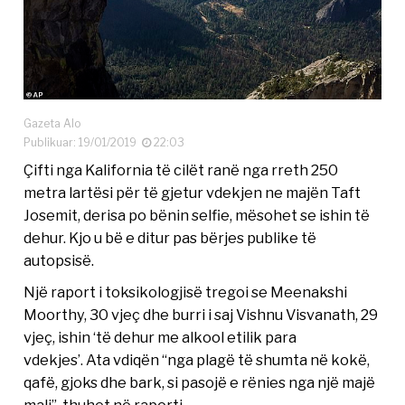
Gazeta Alo
Publikuar: 19/01/2019
22:03
Çifti nga Kalifornia të cilët ranë nga rreth 250
metra lartësi për të gjetur vdekjen ne majën Taft
Josemit, derisa po bënin selfie, mësohet se ishin të
dehur. Kjo u bë e ditur pas bërjes publike të
autopsisë.
Një raport i toksikologjisë tregoi se Meenakshi
Moorthy, 30 vjeç dhe burri i saj Vishnu Visvanath, 29
vjeç, ishin ‘të dehur me alkool etilik para
vdekjes’. Ata vdiqën “nga plagë të shumta në kokë,
qafë, gjoks dhe bark, si pasojë e rënies nga një majë