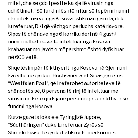
rritet, dhe se çdo i pesti e ka sjellë virusin nga
udhëtimet. “Së fundmi është rritur së tepërmi numri
i të infektuarve nga Kosova”, shkruan gazeta, duke
iu referuar, RKI që vëzhgon periudha katërjavore.
Sipas të dhënave nga 6 korriku deri në 4 gusht
numri i udhëtarëve të infektuar nga Kosova
krahasuar me javët e mëparshme është dyfishuar
në 608 vetë.
Shqetësim për të kthyerit nga Kosova në Gjermani
ka edhe në qarkun Hochsauerland. Sipas gazetës
“Westfalen Post”, që i referohet autoriteteve të
shëndetësisë, 8 persona të rinj të infektuar me
virusin në këtë qark janë persona që janë kthyer së
fundmi nga Kosova.
Kurse gazeta lokale e Tyringjisë Jugore,
“Südthüringen” duke iu referuar Zyrës së
Shëndetësisë të qarkut, shkroi të mërkurën, se