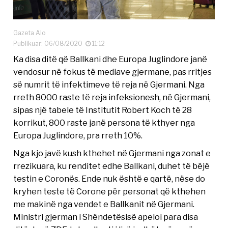
Gazeta Alo
Publikuar: 06/08/2020
11:12
Ka disa ditë që Ballkani dhe Europa Juglindore janë
vendosur në fokus të mediave gjermane, pas rritjes
së numrit të infektimeve të reja në Gjermani. Nga
rreth 8000 raste të reja infeksionesh, në Gjermani,
sipas një tabele të Institutit Robert Koch të 28
korrikut, 800 raste janë persona të kthyer nga
Europa Juglindore, pra rreth 10%.
Nga kjo javë kush kthehet në Gjermani nga zonat e
rrezikuara, ku renditet edhe Ballkani, duhet të bëjë
testin e Coronës. Ende nuk është e qartë, nëse do
kryhen teste të Corone për personat që kthehen
me makinë nga vendet e Ballkanit në Gjermani.
Ministri gjerman i Shëndetësisë apeloi para disa