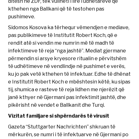
ditësh në ZDF, tek vullneti i lirë i udhëtarëve që
kthehen nga Ballkani që të testohen pas
pushimeve.
Sidomos Kosova ka tërhequr vëmendjen e mediave,
pas publikimeve të Institutit Robert Koch, që e
rendit atë si vendin me numrin më të madh të
infektimeve të reja “nga jashtë”. Mediat gjermane
përmendin si arsye kryesore ritualin e përvitshëm
të udhëtimeve në vendlindje në pushimet e verës,
ku jo pak vetë kthehen të infektuar. Edhe të dhënat
e Institutit Robert Koch e mbështesin këtë, ku sipas
tij, shumica e rasteve të reja lidhen me njerëzit që
janë kthyer në Gjermani pas infektimit jashtë, dhe
pikërisht në vendet e Ballkanit dhe Turqi.
Vizitat familjare si shpërndarës të virusit
Gazeta “Stuttgarter Nachrichten” shkruan të
mërkurën, se numri i të infektuarve në Gjermani po