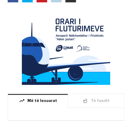
trending_up
whatshot
Më të lexuarat
Të fundit