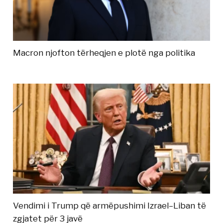
Macron njofton tërheqjen e plotë nga politika
Vendimi i Trump që armëpushimi Izrael–Liban të
zgjatet për 3 javë