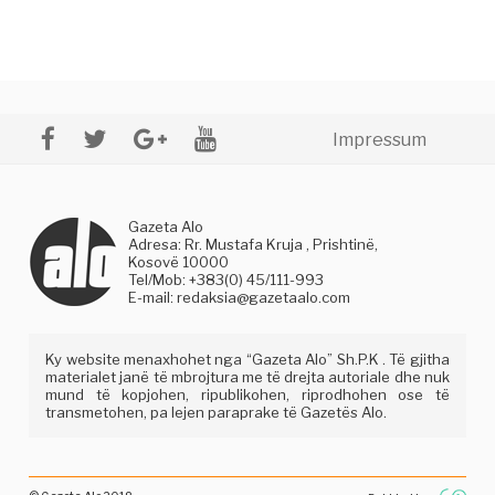
Impressum
Gazeta Alo
Adresa: Rr. Mustafa Kruja , Prishtinë,
Kosovë 10000
Tel/Mob: +383(0) 45/111-993
E-mail:
redaksia@gazetaalo.com
Ky website menaxhohet nga “Gazeta Alo” Sh.P.K . Të gjitha
materialet janë të mbrojtura me të drejta autoriale dhe nuk
mund të kopjohen, ripublikohen, riprodhohen ose të
transmetohen, pa lejen paraprake të Gazetës Alo.