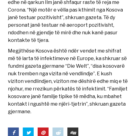
edhe në qarkun Ilm janë shfaqur raste të reja me
Corona. “Një motër e vëlla pas kthimit nga Kosova
janë testuar pozitivisht”, shkruan gazeta. Të dy
personat janë testuar në aeroport pozitivisht,
ndodhen në gjendje të mirë dhe nuk kanë pasur
kontakte të tjera.
Megjithëse Kosova është ndër vendet me shifrat
më të larta të infektimeve në Europe, ka shkruar së
fundmi gazeta gjermane “Die Welt”, “disa kosovarë
nuk tremben nga vizita në vendlindje”. E kush
viziton vendlindjen, viziton me dëshirë edhe miq e të
njohur, me rrezikun përkatës të infektimit. “Familjet
kosovare janë familje tipike të mëdha, ku mbahet
kontakt i ngushtë me njëri-tjetrin”, shkruan gazeta
gjermane.