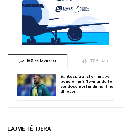
trending_up
whatshot
Më të lexuarat
Të fundit
Santosi, transferimi apo
pensionimi? Neymar do të
vendosë përfundimisht në
dhjetor
LAJME TË TJERA