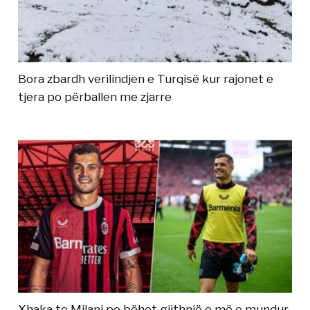
Bora zbardh verilindjen e Turqisë kur rajonet e
tjera po përballen me zjarre
Xhaka te Milani po bëhet gjithnjë e më e mundur,