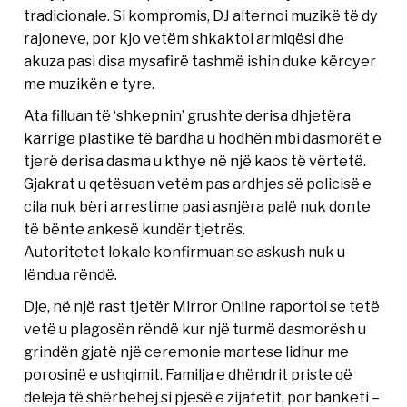
tradicionale. Si kompromis, DJ alternoi muzikë të dy
rajoneve, por kjo vetëm shkaktoi armiqësi dhe
akuza pasi disa mysafirë tashmë ishin duke kërcyer
me muzikën e tyre.
Ata filluan të ‘shkepnin’ grushte derisa dhjetëra
karrige plastike të bardha u hodhën mbi dasmorët e
tjerë derisa dasma u kthye në një kaos të vërtetë.
Gjakrat u qetësuan vetëm pas ardhjes së policisë e
cila nuk bëri arrestime pasi asnjëra palë nuk donte
të bënte ankesë kundër tjetrës.
Autoritetet lokale konfirmuan se askush nuk u
lëndua rëndë.
Dje, në një rast tjetër Mirror Online raportoi se tetë
vetë u plagosën rëndë kur një turmë dasmorësh u
grindën gjatë një ceremonie martese lidhur me
porosinë e ushqimit. Familja e dhëndrit priste që
deleja të shërbehej si pjesë e zijafetit, por banketi –