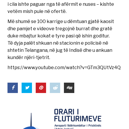
i cila ishte paguar nga të afërmit e nuses – kishte
vetëm mish pule në ofertë.
Më shumë se 100 karrige u dëmtuan gjatë kaosit
dhe pamjet e videove tregojnë burrat dhe gratë
duke mbajtur kokat e tyre pasi që ishin goditur.
Të dyja palët shkuan në stacionin e policisë në
shtetin Telangana, në jug të Indisë dhe u ankuan
kundër njëri-tjetrit.
https://www.youtube.com/watch?v=GTm3QUtVz4Q