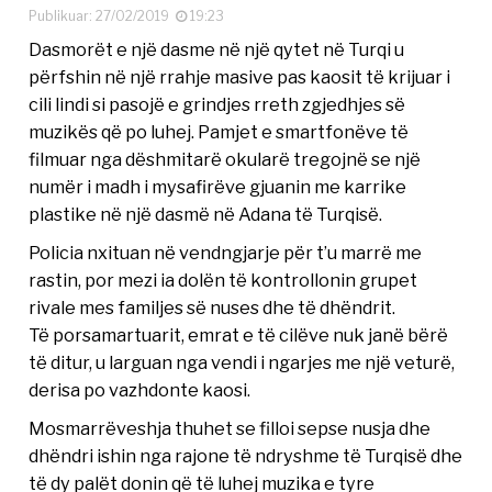
Publikuar: 27/02/2019
19:23
Dasmorët e një dasme në një qytet në Turqi u
përfshin në një rrahje masive pas kaosit të krijuar i
cili lindi si pasojë e grindjes rreth zgjedhjes së
muzikës që po luhej. Pamjet e smartfonëve të
filmuar nga dëshmitarë okularë tregojnë se një
numër i madh i mysafirëve gjuanin me karrike
plastike në një dasmë në Adana të Turqisë.
Policia nxituan në vendngjarje për t’u marrë me
rastin, por mezi ia dolën të kontrollonin grupet
rivale mes familjes së nuses dhe të dhëndrit.
Të porsamartuarit, emrat e të cilëve nuk janë bërë
të ditur, u larguan nga vendi i ngarjes me një veturë,
derisa po vazhdonte kaosi.
Mosmarrëveshja thuhet se filloi sepse nusja dhe
dhëndri ishin nga rajone të ndryshme të Turqisë dhe
të dy palët donin që të luhej muzika e tyre