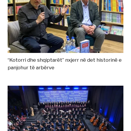
“Kotorri dhe shqiptarët” nxjerr në det historinë e
panjohur të arbërve