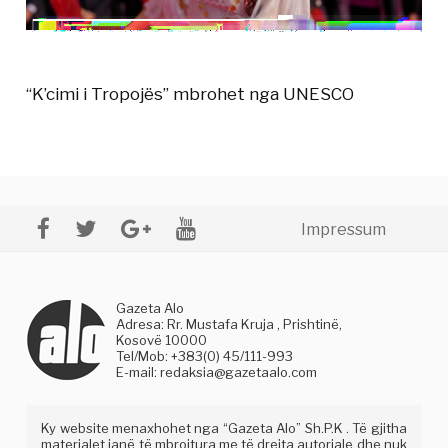
“K’cimi i Tropojës” mbrohet nga UNESCO
Impressum
Gazeta Alo
Adresa: Rr. Mustafa Kruja , Prishtinë,
Kosovë 10000
Tel/Mob: +383(0) 45/111-993
E-mail:
redaksia@gazetaalo.com
Ky website menaxhohet nga “Gazeta Alo” Sh.P.K . Të gjitha
materialet janë të mbrojtura me të drejta autoriale dhe nuk