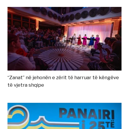
“Zanat” në jehonën e zërit të harruar të këngëve
të vjetra shqipe