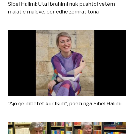
Sibel Halimi: Uta Ibrahimi nuk pushtoi vetëm
majat e maleve, por edhe zemrat tona
“Ajo që mbetet kur Ikim”, poezi nga Sibel Halimi