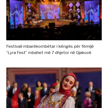
Festivali mbarëkombëtar i këngës për fëmijë
“Lyra Fest” mbahet më 7 dhjetor në Gjakovë