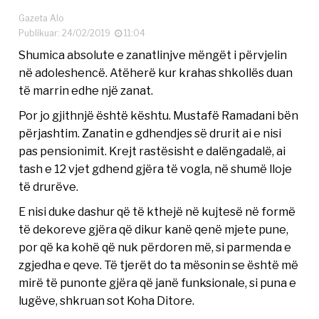
Gazeta Alo
Publikuar: 24/02/2019
11:04
Shumica absolute e zanatlinjve mëngët i përvjelin
në adoleshencë. Atëherë kur krahas shkollës duan
të marrin edhe një zanat.
Por jo gjithnjë është kështu. Mustafë Ramadani bën
përjashtim. Zanatin e gdhendjes së drurit ai e nisi
pas pensionimit. Krejt rastësisht e dalëngadalë, ai
tash e 12 vjet gdhend gjëra të vogla, në shumë lloje
të drurëve.
E nisi duke dashur që të kthejë në kujtesë në formë
të dekoreve gjëra që dikur kanë qenë mjete pune,
por që ka kohë që nuk përdoren më, si parmenda e
zgjedha e qeve. Të tjerët do ta mësonin se është më
mirë të punonte gjëra që janë funksionale, si puna e
lugëve, shkruan sot Koha Ditore.