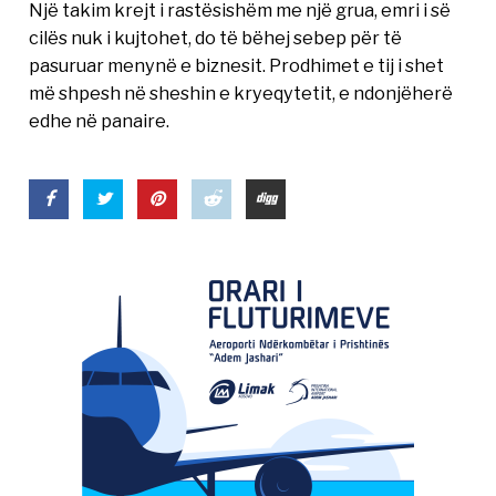
Një takim krejt i rastësishëm me një grua, emri i së
cilës nuk i kujtohet, do të bëhej sebep për të
pasuruar menynë e biznesit. Prodhimet e tij i shet
më shpesh në sheshin e kryeqytetit, e ndonjëherë
edhe në panaire.