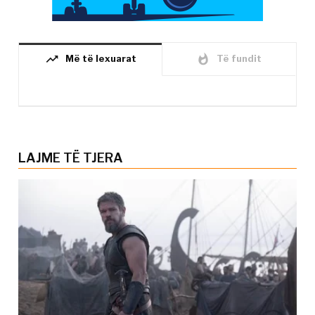
trending_up
whatshot
Më të lexuarat
Të fundit
LAJME TË TJERA