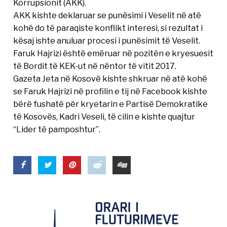
Korrupsionit (AKK).
AKK kishte deklaruar se punësimi i Veselit në atë
kohë do të paraqiste konflikt interesi, si rezultat i
kësaj ishte anuluar procesi i punësimit të Veselit.
Faruk Hajrizi është emëruar në pozitën e kryesuesit
të Bordit të KEK-ut në nëntor të vitit 2017.
Gazeta Jeta në Kosovë kishte shkruar në atë kohë
se Faruk Hajrizi në profilin e tij në Facebook kishte
bërë fushatë për kryetarin e Partisë Demokratike
të Kosovës, Kadri Veseli, të cilin e kishte quajtur
“Lider të pamposhtur”.