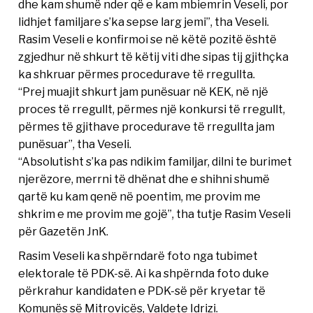
dhe kam shumë nder që e kam mbiemrin Veseli, por
lidhjet familjare s’ka sepse larg jemi”, tha Veseli.
Rasim Veseli e konfirmoi se në këtë pozitë është
zgjedhur në shkurt të këtij viti dhe sipas tij gjithçka
ka shkruar përmes procedurave të rregullta.
“Prej muajit shkurt jam punësuar në KEK, në një
proces të rregullt, përmes një konkursi të rregullt,
përmes të gjithave procedurave të rregullta jam
punësuar”, tha Veseli.
“Absolutisht s’ka pas ndikim familjar, dilni te burimet
njerëzore, merrni të dhënat dhe e shihni shumë
qartë ku kam qenë në poentim, me provim me
shkrim e me provim me gojë”, tha tutje Rasim Veseli
për Gazetën JnK.
Rasim Veseli ka shpërndarë foto nga tubimet
elektorale të PDK-së. Ai ka shpërnda foto duke
përkrahur kandidaten e PDK-së për kryetar të
Komunës së Mitrovicës, Valdete Idrizi.