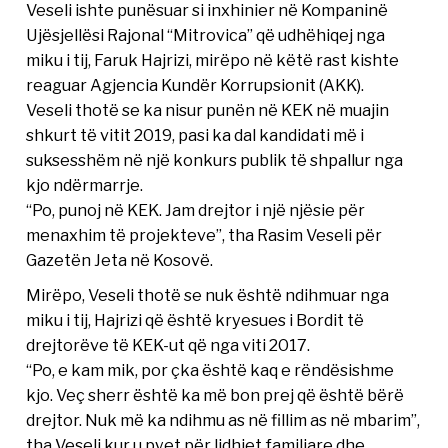
Veseli ishte punësuar si inxhinier në Kompaninë
Ujësjellësi Rajonal “Mitrovica” që udhëhiqej nga
miku i tij, Faruk Hajrizi, mirëpo në këtë rast kishte
reaguar Agjencia Kundër Korrupsionit (AKK).
Veseli thotë se ka nisur punën në KEK në muajin
shkurt të vitit 2019, pasi ka dal kandidati më i
suksesshëm në një konkurs publik të shpallur nga
kjo ndërmarrje.
“Po, punoj në KEK. Jam drejtor i një njësie për
menaxhim të projekteve”, tha Rasim Veseli për
Gazetën Jeta në Kosovë.
Mirëpo, Veseli thotë se nuk është ndihmuar nga
miku i tij, Hajrizi që është kryesues i Bordit të
drejtorëve të KEK-ut që nga viti 2017.
“Po, e kam mik, por çka është kaq e rëndësishme
kjo. Veç sherr është ka më bon prej që është bërë
drejtor. Nuk më ka ndihmu as në fillim as në mbarim”,
tha Veseli kur u pyet për lidhjet familjare dhe