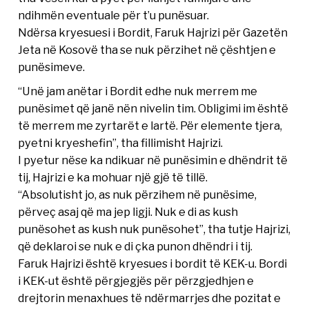
ndihmën eventuale për t’u punësuar.
Ndërsa kryesuesi i Bordit, Faruk Hajrizi për Gazetën
Jeta në Kosovë tha se nuk përzihet në çështjen e
punësimeve.
“Unë jam anëtar i Bordit edhe nuk merrem me
punësimet që janë nën nivelin tim. Obligimi im është
të merrem me zyrtarët e lartë. Për elemente tjera,
pyetni kryeshefin”, tha fillimisht Hajrizi.
I pyetur nëse ka ndikuar në punësimin e dhëndrit të
tij, Hajrizi e ka mohuar një gjë të tillë.
“Absolutisht jo, as nuk përzihem në punësime,
përveç asaj që ma jep ligji. Nuk e di as kush
punësohet as kush nuk punësohet”, tha tutje Hajrizi,
që deklaroi se nuk e di çka punon dhëndri i tij.
Faruk Hajrizi është kryesues i bordit të KEK-u. Bordi
i KEK-ut është përgjegjës për përzgjedhjen e
drejtorin menaxhues të ndërmarrjes dhe pozitat e