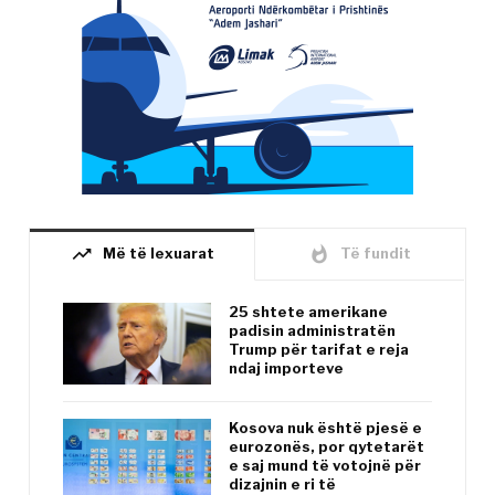
trending_up
whatshot
Më të lexuarat
Të fundit
25 shtete amerikane
padisin administratën
Trump për tarifat e reja
ndaj importeve
Kosova nuk është pjesë e
eurozonës, por qytetarët
e saj mund të votojnë për
dizajnin e ri të