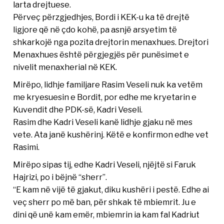
larta drejtuese.
Përveç përzgjedhjes, Bordi i KEK-u ka të drejtë
ligjore që në çdo kohë, pa asnjë arsyetim të
shkarkojë nga pozita drejtorin menaxhues. Drejtori
Menaxhues është përgjegjës për punësimet e
nivelit menaxherial në KEK.
Mirëpo, lidhje familjare Rasim Veseli nuk ka vetëm
me kryesuesin e Bordit, por edhe me kryetarin e
Kuvendit dhe PDK-së, Kadri Veseli.
Rasim dhe Kadri Veseli kanë lidhje gjaku në mes
vete. Ata janë kushërinj. Këtë e konfirmon edhe vet
Rasimi.
Mirëpo sipas tij, edhe Kadri Veseli, njëjtë si Faruk
Hajrizi, po i bëjnë “sherr”.
“E kam në vijë të gjakut, diku kushëri i pestë. Edhe ai
veç sherr po më ban, për shkak të mbiemrit. Ju e
dini që unë kam emër, mbiemrin ia kam fal Kadriut