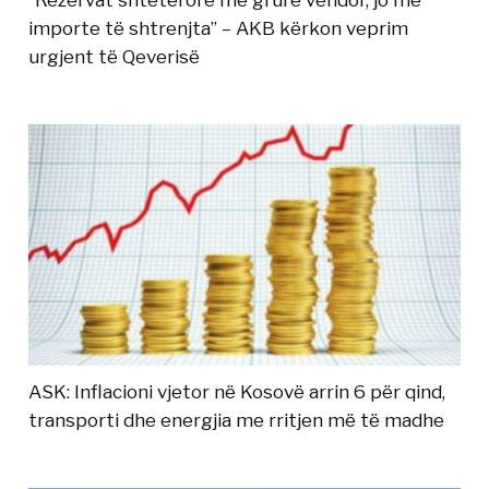
“Rezervat shtetërore me grurë vendor, jo me
importe të shtrenjta” – AKB kërkon veprim
urgjent të Qeverisë
ASK: Inflacioni vjetor në Kosovë arrin 6 për qind,
transporti dhe energjia me rritjen më të madhe