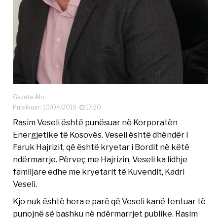
Gazeta Alo
Publikuar: 10/04/2019
17:20
Rasim Veseli është punësuar në Korporatën
Energjetike të Kosovës. Veseli është dhëndër i
Faruk Hajrizit, që është kryetar i Bordit në këtë
ndërmarrje. Përveç me Hajrizin, Veseli ka lidhje
familjare edhe me kryetarit të Kuvendit, Kadri
Veseli.
Kjo nuk është hera e parë që Veseli kanë tentuar të
punojnë së bashku në ndërmarrjet publike. Rasim