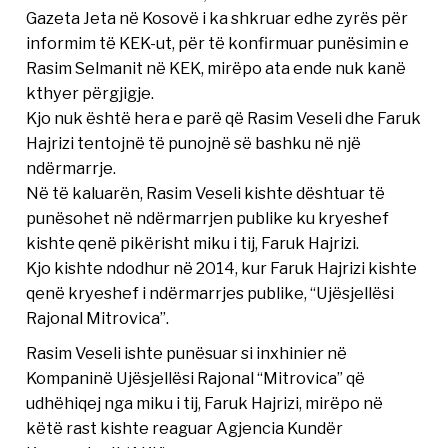
Gazeta Jeta në Kosovë i ka shkruar edhe zyrës për
informim të KEK-ut, për të konfirmuar punësimin e
Rasim Selmanit në KEK, mirëpo ata ende nuk kanë
kthyer përgjigje.
Kjo nuk është hera e parë që Rasim Veseli dhe Faruk
Hajrizi tentojnë të punojnë së bashku në një
ndërmarrje.
Në të kaluarën, Rasim Veseli kishte dështuar të
punësohet në ndërmarrjen publike ku kryeshef
kishte qenë pikërisht miku i tij, Faruk Hajrizi.
Kjo kishte ndodhur në 2014, kur Faruk Hajrizi kishte
qenë kryeshef i ndërmarrjes publike, “Ujësjellësi
Rajonal Mitrovica”.
Rasim Veseli ishte punësuar si inxhinier në
Kompaninë Ujësjellësi Rajonal “Mitrovica” që
udhëhiqej nga miku i tij, Faruk Hajrizi, mirëpo në
këtë rast kishte reaguar Agjencia Kundër