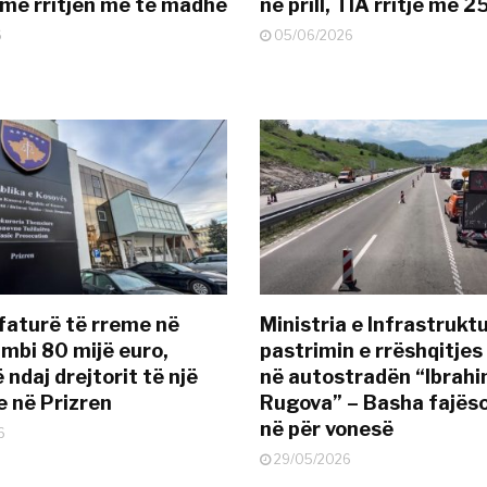
 me rritjen më të madhe
në prill, TIA rritje me 
6
05/06/2026
 faturë të rreme në
Ministria e Infrastruktu
 mbi 80 mijë euro,
pastrimin e rrëshqitjes
ndaj drejtorit të një
në autostradën “Ibrah
 në Prizren
Rugova” – Basha fajës
në për vonesë
6
29/05/2026