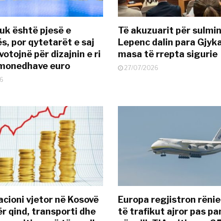
uk është pjesë e
Të akuzuarit për sulmin
s, por qytetarët e saj
Lepenc dalin para Gjyk
otojnë për dizajnin e ri
masa të rrepta sigurie
ëmonedhave euro
27/07/2026
6
acioni vjetor në Kosovë
Europa regjistron rënie
ër qind, transporti dhe
të trafikut ajror pas p