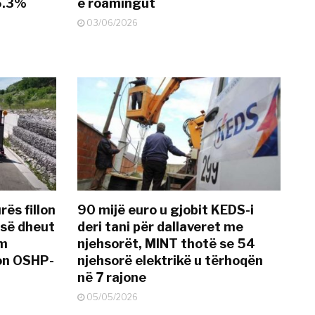
25.3%
e roamingut
03/06/2026
rës fillon
90 mijë euro u gjobit KEDS-i
 së dheut
deri tani për dallaveret me
im
njehsorët, MINT thotë se 54
on OSHP-
njehsorë elektrikë u tërhoqën
në 7 rajone
05/05/2026