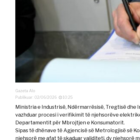
Gazeta Alo
Publikuar: 02/06/2026
10:25
Ministria e Industrisë, Ndërmarrësisë, Tregtisë dhe I
vazhduar procesi i verifikimit të njehsorëve elektr
Departamentit për Mbrojtjen e Konsumatorit.
Sipas të dhënave të Agjencisë së Metrologjisë së Kos
njehsorë me afat të skaduar validiteti, dy njehsorë 