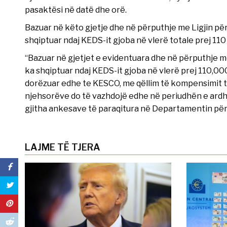
pasaktësi në datë dhe orë.
Bazuar në këto gjetje dhe në përputhje me Ligjin pë
shqiptuar ndaj KEDS-it gjoba në vlerë totale prej 110
“Bazuar në gjetjet e evidentuara dhe në përputhje me
ka shqiptuar ndaj KEDS-it gjoba në vlerë prej 110,00
dorëzuar edhe te KESCO, me qëllim të kompensimit të
njehsorëve do të vazhdojë edhe në periudhën e ardhs
gjitha ankesave të paraqitura në Departamentin për
LAJME TË TJERA