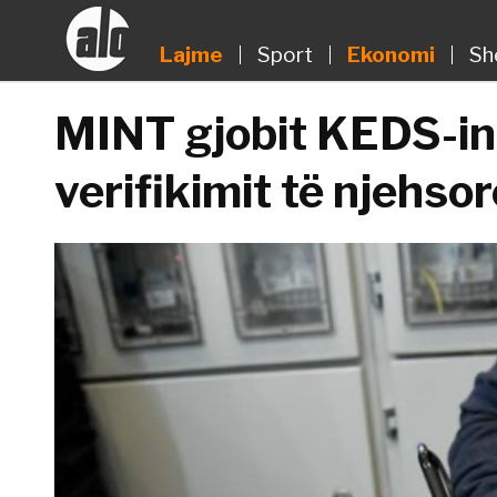
Lajme
Sport
Ekonomi
Sh
MINT gjobit KEDS-in
verifikimit të njehso