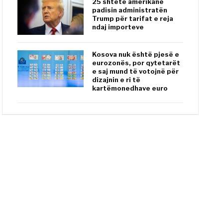
25 shtete amerikane
padisin administratën
Trump për tarifat e reja
ndaj importeve
Kosova nuk është pjesë e
eurozonës, por qytetarët
e saj mund të votojnë për
dizajnin e ri të
kartëmonedhave euro