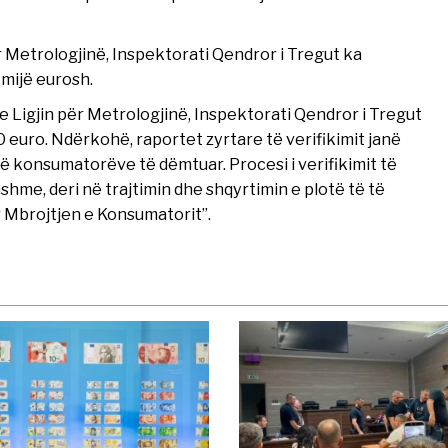
r Metrologjinë, Inspektorati Qendror i Tregut ka
 mijë eurosh.
 Ligjin për Metrologjinë, Inspektorati Qendror i Tregut
0 euro. Ndërkohë, raportet zyrtare të verifikimit janë
 konsumatorëve të dëmtuar. Procesi i verifikimit të
hme, deri në trajtimin dhe shqyrtimin e plotë të të
 Mbrojtjen e Konsumatorit”.