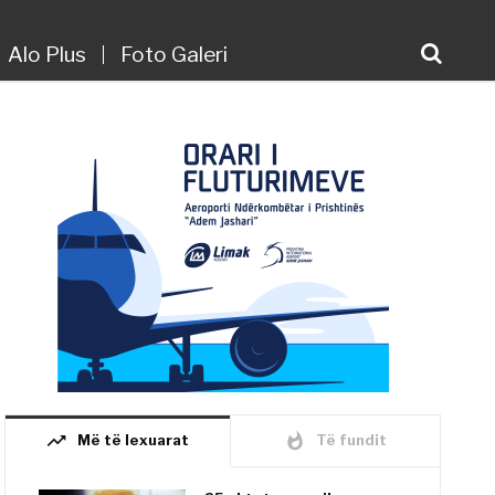
Alo Plus
Foto Galeri
trending_up
whatshot
Më të lexuarat
Të fundit