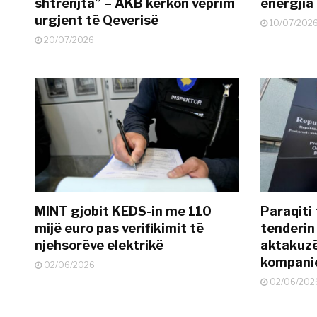
shtrenjta” – AKB kërkon veprim
energjia
urgjent të Qeverisë
10/07/202
20/07/2026
MINT gjobit KEDS-in me 110
Paraqiti
mijë euro pas verifikimit të
tenderin
njehsorëve elektrikë
aktakuzë 
kompanie
02/06/2026
02/06/202