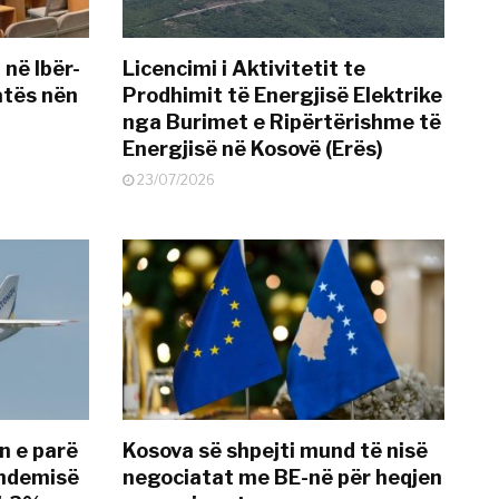
 në Ibër-
Licencimi i Aktivitetit te
atës nën
Prodhimit të Energjisë Elektrike
nga Burimet e Ripërtërishme të
Energjisë në Kosovë (Erës)
23/07/2026
n e parë
Kosova së shpejti mund të nisë
andemisë
negociatat me BE-në për heqjen