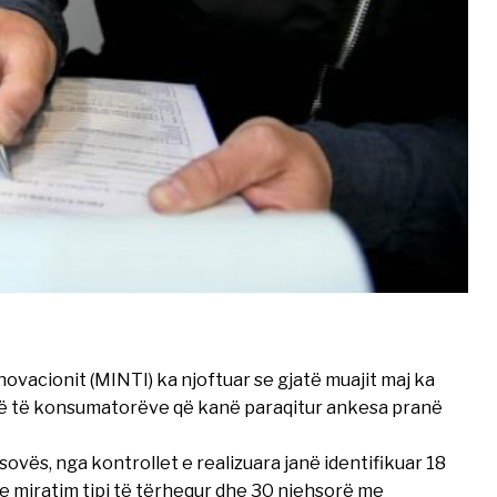
novacionit (MINTI) ka njoftuar se gjatë muajit maj ka
ikë të konsumatorëve që kanë paraqitur ankesa pranë
ovës, nga kontrollet e realizuara janë identifikuar 18
me miratim tipi të tërhequr dhe 30 njehsorë me