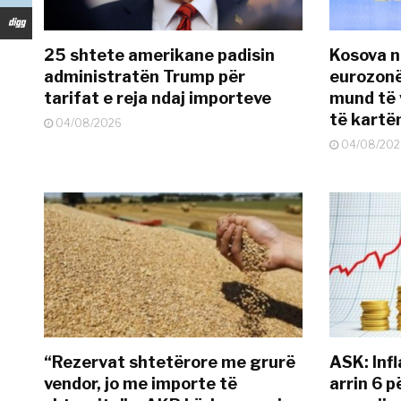
25 shtete amerikane padisin
Kosova n
administratën Trump për
eurozonë
tarifat e reja ndaj importeve
mund të v
të kart
04/08/2026
04/08/202
“Rezervat shtetërore me grurë
ASK: Infl
vendor, jo me importe të
arrin 6 p