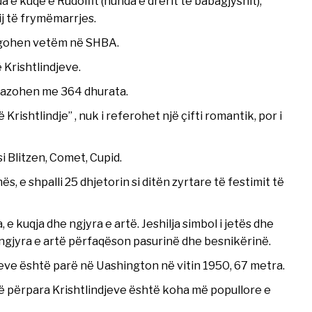
 kuqe e Rudolfit (hunda e drerit të babagjyshit),
tij të frymëmarrjes.
ërgohen vetëm në SHBA.
 Krishtlindjeve.
barazohen me 364 dhurata.
rishtlindje” , nuk i referohet një çifti romantik, por i
i Blitzen, Comet, Cupid.
ës, e shpalli 25 dhjetorin si ditën zyrtare të festimit të
, e kuqja dhe ngjyra e artë. Jeshilja simbol i jetës dhe
sa ngjyra e artë përfaqëson pasurinë dhe besnikërinë.
jeve është parë në Uashington në vitin 1950, 67 metra.
vë përpara Krishtlindjeve është koha më popullore e