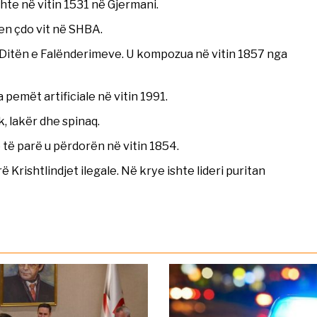
shte në vitin 1531 në Gjermani.
en çdo vit në SHBA.
 Ditën e Falënderimeve. U kompozua në vitin 1857 nga
pemët artificiale në vitin 1991.
, lakër dhe spinaq.
 të parë u përdorën në vitin 1854.
rë Krishtlindjet ilegale. Në krye ishte lideri puritan