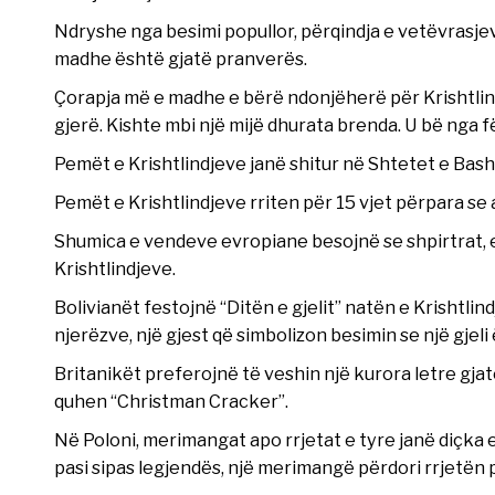
Ndryshe nga besimi popullor, përqindja e vetëvrasjev
madhe është gjatë pranverës.
Çorapja më e madhe e bërë ndonjëherë për Krishtlin
gjerë. Kishte mbi një mijë dhurata brenda. U bë nga 
Pemët e Krishtlindjeve janë shitur në Shtetet e Bash
Pemët e Krishtlindjeve rriten për 15 vjet përpara se 
Shumica e vendeve evropiane besojnë se shpirtrat, e m
Krishtlindjeve.
Bolivianët festojnë “Ditën e gjelit” natën e Krishtlind
njerëzve, një gjest që simbolizon besimin se një gjeli 
Britanikët preferojnë të veshin një kurora letre gja
quhen “Christman Cracker”.
Në Poloni, merimangat apo rrjetat e tyre janë diçk
pasi sipas legjendës, një merimangë përdori rrjetën p