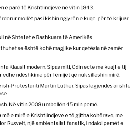
n e parë të Krishtlindjeve në vitin 1843.
dorur mollët pasi kishin ngjyrën e kuqe, për të krijuar
 doli në Shtetet e Bashkuara të Amerikës
, thuhet se është kohë magjike kur qetësia në zemër
ta Klausit modern. Sipas miti, Odin ecte me kuajt e tij
or edhe ndëshkime për fëmijët që nuk silleshin mirë.
 ish-Protestanti Martin Luther. Sipas legjendës ai ishte
ese.
sh. Në vitin 2008 u mbollën 45 mln pemë.
 më e mirë e Krishtlindjeve e të gjitha kohërave, me
or Rusvelt, një ambientalist fanatik, i ndaloi pemët e