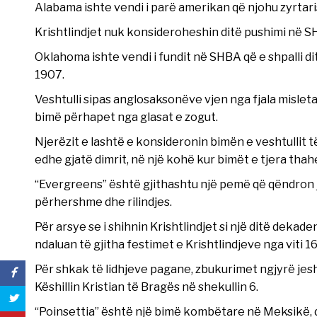
Alabama ishte vendi i parë amerikan që njohu zyrtaris
Krishtlindjet nuk konsideroheshin ditë pushimi në S
Oklahoma ishte vendi i fundit në SHBA që e shpalli dit
1907.
Veshtulli sipas anglosaksonëve vjen nga fjala misleta
bimë përhapet nga glasat e zogut.
Njerëzit e lashtë e konsideronin bimën e veshtullit 
edhe gjatë dimrit, në një kohë kur bimët e tjera thah
“Evergreens” është gjithashtu një pemë që qëndron jes
përhershme dhe rilindjes.
Për arsye se i shihnin Krishtlindjet si një ditë deka
ndaluan të gjitha festimet e Krishtlindjeve nga viti 1
Për shkak të lidhjeve pagane, zbukurimet ngjyrë jesh
Këshillin Kristian të Bragës në shekullin 6.
“Poinsettia” është një bimë kombëtare në Meksikë, d