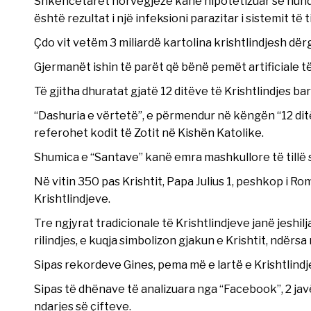
Shkencëtarët norvegjezë kanë hipotetizuar se hunda e
është rezultat i një infeksioni parazitar i sistemit të 
Çdo vit vetëm 3 miliardë kartolina krishtlindjesh d
Gjermanët ishin të parët që bënë pemët artificiale të
Të gjitha dhuratat gjatë 12 ditëve të Krishtlindjes 
“Dashuria e vërtetë”, e përmendur në këngën “12 ditë K
referohet kodit të Zotit në Kishën Katolike.
Shumica e “Santave” kanë emra mashkullore të tillë s
Në vitin 350 pas Krishtit, Papa Julius 1, peshkop i Rom
Krishtlindjeve.
Tre ngjyrat tradicionale të Krishtlindjeve janë jeshilja
rilindjes, e kuqja simbolizon gjakun e Krishtit, ndër
Sipas rekordeve Gines, pema më e lartë e Krishtlind
Sipas të dhënave të analizuara nga “Facebook”, 2 ja
ndarjes së çifteve.