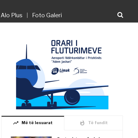
Alo Plus
Foto Galeri
trending_up
whatshot
Më të lexuarat
Të fundit