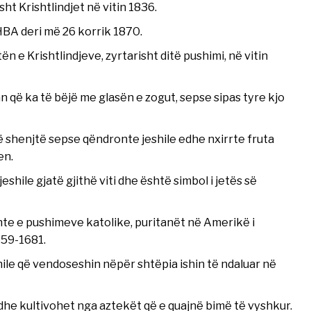
ht Krishtlindjet në vitin 1836.
HBA deri më 26 korrik 1870.
ën e Krishtlindjeve, zyrtarisht ditë pushimi, në vitin
n që ka të bëjë me glasën e zogut, sepse sipas tyre kjo
të shenjtë sepse qëndronte jeshile edhe nxirrte fruta
en.
hile gjatë gjithë viti dhe është simbol i jetës së
dente e pushimeve katolike, puritanët në Amerikë i
659-1681.
ile që vendoseshin nëpër shtëpia ishin të ndaluar në
he kultivohet nga aztekët që e quajnë bimë të vyshkur.