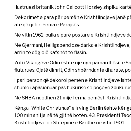
Ilustruesi britanik John Callcott Horsley shpiku kartë
Dekorimet e para për pemën e Krishtlindjeve janë për
atë që quhej Pema e Parajsës.
Në vitin 1962, pulla e parë postare e Krishtlindjeve
Në Gjermani, Heiligabend ose darka e Krishtlindjeve
arrin të dëgjojë kafshët të flasin.
Zoti i Vikingëve Odin është një nga paraardhësit e San
fluturues. Gjatë dimrit, Odin shpërndante dhurate, p
I pari person që dekoroi pemën e Krishtlindjeve ishte
shumë i apasionuar pas bukurisë së poçeve zbukuru
Në SHBA ndodhen 21 mijë ferma pemësh Krishtlindje
Kënga “White Christmas” e Irving Berlin është kënga
100 mln shitje në të gjithë botën. 43. Presidenti Teod
Krishtlindjeve në Shtëpinë e Bardhë në vitin 1901.