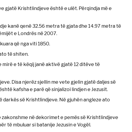
e gjatë Krishtlindjeve është e ulët. Përqindja më e
dje kanë qenë 32.56 metra të gjata dhe 14.97 metra të
fëmijët e Londrës në 2007.
kuara që nga viti 1850.
ato të shiten.
irë e të këqij janë aktivë gjatë 12 ditëve të
jeve. Disa njerëz sjellin me vete gjelin gjatë daljes së
është kafsha e parë që sinjalizoi lindjen e Jezusit.
të darkës së Krishtlindjeve. Në gjuhën angleze ato
a e zakonshme në dekorimet e pemës së Krishtlindjeve
ër të mbuluar si batanije Jezusin e Vogël.