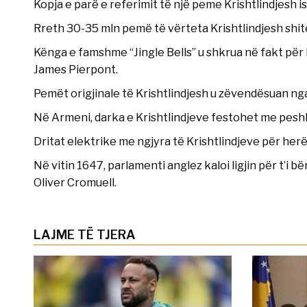
Kopja e parë e referimit të një peme Krishtlindjesh i
Rreth 30-35 mln pemë të vërteta Krishtlindjesh shit
Kënga e famshme “Jingle Bells” u shkrua në fakt për
James Pierpont.
Pemët origjinale të Krishtlindjesh u zëvendësuan nga 
Në Armeni, darka e Krishtlindjeve festohet me peshk
Dritat elektrike me ngjyra të Krishtlindjeve për herë
Në vitin 1647, parlamenti anglez kaloi ligjin për t’i bë
Oliver Cromuell.
LAJME TË TJERA