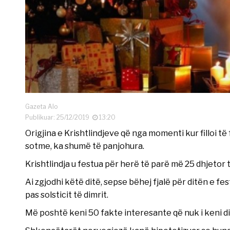
Gazeta Alo
Publikuar: 25/12/2019
13:20
Origjina e Krishtlindjeve që nga momenti kur filloi të 
sotme, ka shumë të panjohura.
Krishtlindja u festua për herë të parë më 25 dhjetor t
Ai zgjodhi këtë ditë, sepse bëhej fjalë për ditën e fest
pas solsticit të dimrit.
Më poshtë keni 50 fakte interesante që nuk i keni di