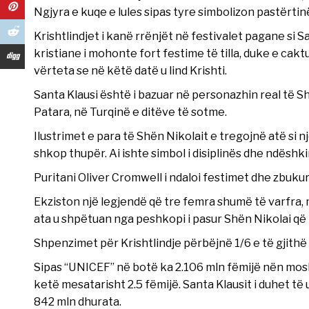
Ngjyra e kuqe e lules sipas tyre simbolizon pastërtin
Krishtlindjet i kanë rrënjët në festivalet pagane si Sa
kristiane i mohonte fort festime të tilla, duke e cakt
vërteta se në këtë datë u lind Krishti.
Santa Klausi është i bazuar në personazhin real të Shë
Patara, në Turqinë e ditëve të sotme.
Ilustrimet e para të Shën Nikolait e tregojnë atë si
shkop thupër. Ai ishte simbol i disiplinës dhe ndëshki
Puritani Oliver Cromwell i ndaloi festimet dhe zbukur
Ekziston një legjendë që tre femra shumë të varfra, m
ata u shpëtuan nga peshkopi i pasur Shën Nikolai që 
Shpenzimet për Krishtlindje përbëjnë 1/6 e të gjith
Sipas “UNICEF” në botë ka 2.106 mln fëmijë nën moshë
ketë mesatarisht 2.5 fëmijë. Santa Klausit i duhet të
842 mln dhurata.