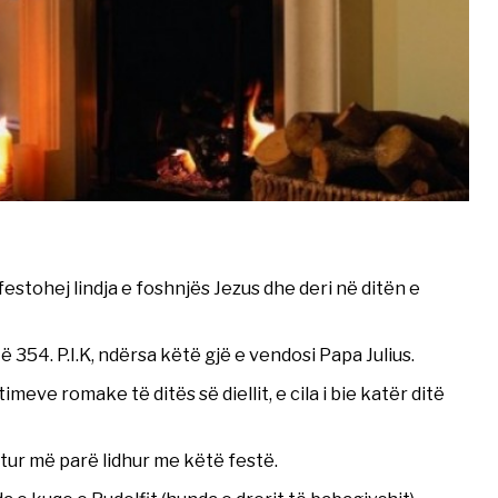
festohej lindja e foshnjës Jezus dhe deri në ditën e
ë 354. P.I.K, ndërsa këtë gjë e vendosi Papa Julius.
imeve romake të ditës së diellit, e cila i bie katër ditë
tur më parë lidhur me këtë festë.