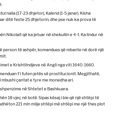
ë.
turnalia (17-23 dhjetor), Kalend (1-5 janar). Kisha
uar ditë feste 25 dhjetorin, dhe pse nuk ka prova të
n Nikolait që ka jetuar në shekullin e 4-t. Ka lindur në
 një person të ashpër, komandues që mbante në dorë një
mit.
imet e Krishtlindjeve në Angli nga viti 1640-1660.
enduan t’i futen jetës së prostitucionit. Megjithatë,
i mbushi çantat e tyre me monedha ari.
ë shpenzime në Shtetet e Bashkuara.
n 18 vjeç në botë. Sipas kësaj i bie që një shtëpi të
 udhëton 221 mln milje shtëpi më shtëpi me një thes plot