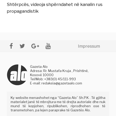
Shtërpcës, videoja shpërndahet në kanalin rus
propagandistik
Impressum
Gazeta Alo
Adresa: Rr. Mustafa Kruja , Prishtinë,
Kosovë 10000
Tel/Mob: +383(0) 45/111-993
E-mail:
redaksia@gazetaalo.com
Ky website menaxhohet nga “Gazeta Alo” Sh.P.K . Të gjitha
materialet janë të mbrojtura me të drejta autoriale dhe nuk
mund të kopjohen, ripublikohen, riprodhohen ose të
transmetohen, pa lejen paraprake të Gazetës Alo.