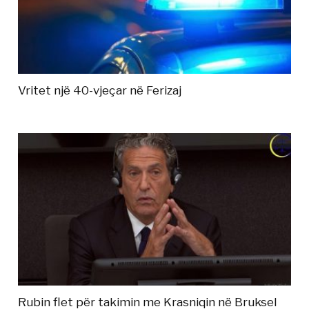
Vritet një 40-vjeçar në Ferizaj
Rubin flet për takimin me Krasniqin në Bruksel