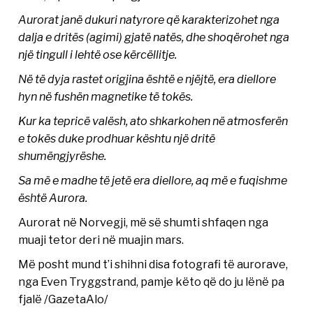
Aurorat janë dukuri natyrore që karakterizohet nga
dalja e dritës (agimi) gjatë natës, dhe shoqërohet nga
një tingull i lehtë ose kërcëllitje.
Në të dyja rastet origjina është e njëjtë, era diellore
hyn në fushën magnetike të tokës.
Kur ka tepricë valësh, ato shkarkohen në atmosferën
e tokës duke prodhuar kështu një dritë
shumëngjyrëshe.
Sa më e madhe të jetë era diellore, aq më e fuqishme
është Aurora.
Aurorat në Norvegji, më së shumti shfaqen nga
muaji tetor deri në muajin mars.
Më posht mund t’i shihni disa fotografi të aurorave,
nga Even Tryggstrand, pamje këto që do ju lënë pa
fjalë /GazetaAlo/