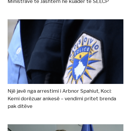
Ministrave të Jashtëm në kuadër të SEECP
Një javë nga arrestimi i Arbnor Spahiut, Koci:
Kemi dorëzuar ankesë – vendimi pritet brenda
pak ditëve