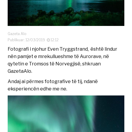
Gazeta Alo
Publikuar: 12/03/2019
12:12
Fotografi i njohur Even Tryggstrand, është lindur
nën pamjet e mrekullueshme të Aurorave, në
qytetin e Tromsos të Norvegjisë, shkruan
GazetaAlo.
Andaj ai përmes fotografive të tij, ndanë
eksperiencën edhe me ne.