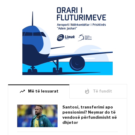
trending_up
whatshot
Më të lexuarat
Të fundit
Santosi, transferimi apo
pensionimi? Neymar do të
vendosë përfundimisht në
dhjetor