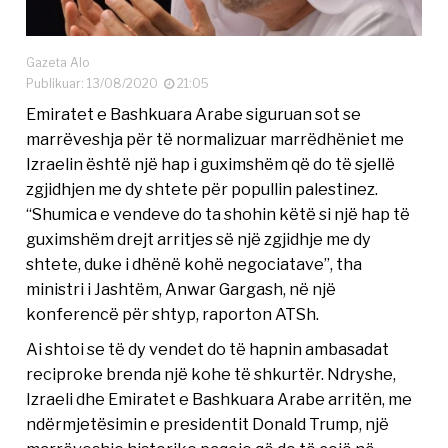
Gazeta Alo
Publikuar: 13/08/2020
21:05
Emiratet e Bashkuara Arabe siguruan sot se
marrëveshja për të normalizuar marrëdhëniet me
Izraelin është një hap i guximshëm që do të sjellë
zgjidhjen me dy shtete për popullin palestinez.
“Shumica e vendeve do ta shohin këtë si një hap të
guximshëm drejt arritjes së një zgjidhje me dy
shtete, duke i dhënë kohë negociatave”, tha
ministri i Jashtëm, Anwar Gargash, në një
konferencë për shtyp, raporton ATSh.
Ai shtoi se të dy vendet do të hapnin ambasadat
reciproke brenda një kohe të shkurtër. Ndryshe,
Izraeli dhe Emiratet e Bashkuara Arabe arritën, me
ndërmjetësimin e presidentit Donald Trump, një