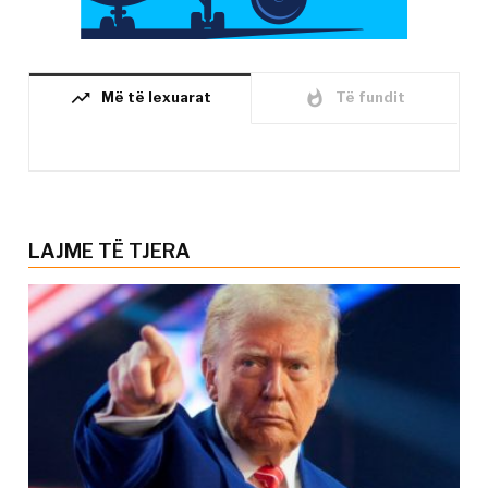
trending_up
whatshot
Më të lexuarat
Të fundit
LAJME TË TJERA