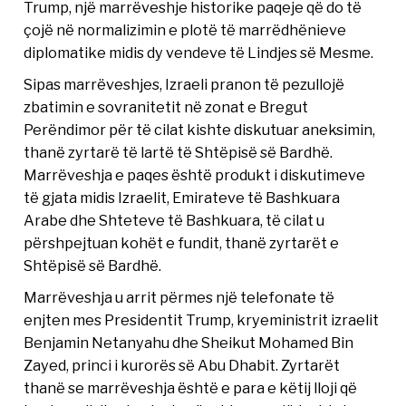
Trump, një marrëveshje historike paqeje që do të
çojë në normalizimin e plotë të marrëdhënieve
diplomatike midis dy vendeve të Lindjes së Mesme.
Sipas marrëveshjes, Izraeli pranon të pezullojë
zbatimin e sovranitetit në zonat e Bregut
Perëndimor për të cilat kishte diskutuar aneksimin,
thanë zyrtarë të lartë të Shtëpisë së Bardhë.
Marrëveshja e paqes është produkt i diskutimeve
të gjata midis Izraelit, Emirateve të Bashkuara
Arabe dhe Shteteve të Bashkuara, të cilat u
përshpejtuan kohët e fundit, thanë zyrtarët e
Shtëpisë së Bardhë.
Marrëveshja u arrit përmes një telefonate të
enjten mes Presidentit Trump, kryeministrit izraelit
Benjamin Netanyahu dhe Sheikut Mohamed Bin
Zayed, princi i kurorës së Abu Dhabit. Zyrtarët
thanë se marrëveshja është e para e këtij lloji që