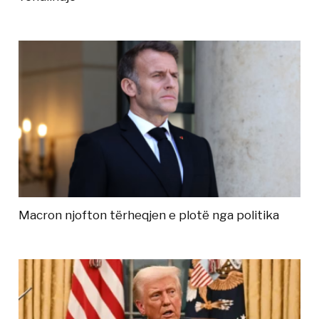
Macron njofton tërheqjen e plotë nga politika