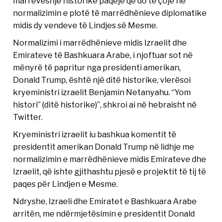
marrëveshje historike paqeje që do të çojë në
normalizimin e plotë të marrëdhënieve diplomatike
midis dy vendeve të Lindjes së Mesme.
Normalizimi i marrëdhënieve midis Izraelit dhe
Emirateve të Bashkuara Arabe, i njoftuar sot në
mënyrë të papritur nga presidenti amerikan,
Donald Trump, është një ditë historike, vlerësoi
kryeministri izraelit Benjamin Netanyahu. “Yom
histori” (ditë historike)”, shkroi ai në hebraisht në
Twitter.
Kryeministri izraelit iu bashkua komentit të
presidentit amerikan Donald Trump në lidhje me
normalizimin e marrëdhënieve midis Emirateve dhe
Izraelit, që ishte gjithashtu pjesë e projektit të tij të
paqes për Lindjen e Mesme.
Ndryshe, Izraeli dhe Emiratet e Bashkuara Arabe
arritën, me ndërmjetësimin e presidentit Donald