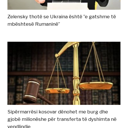
Zelensky thotë se Ukraina është ”e gatshme të
mbështesë Rumaninë”
Sipërmarrësi kosovar dënohet me burg dhe
gjobë milionëshe për transferta të dyshimta në
vendlindje