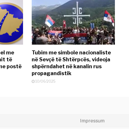
del me
Tubim me simbole nacionaliste
it të
në Sevçë të Shtërpcës, videoja
me postë
shpërndahet në kanalin rus
propagandistik
10/06/2025
Impressum