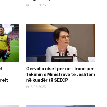
15/09/2025
et
Gërvalla niset për në Tiranë për
takimin e Ministrave të Jashtëm
rejt
në kuadër të SEECP
16/06/2025