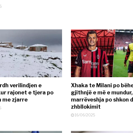
6
dh verilindjen e
Xhaka te Milani po bëh
ur rajonet e tjera po
gjithnjë e më e mundur,
n me zjarre
marrëveshja po shkon d
zhbllokimit
5
16/06/2025