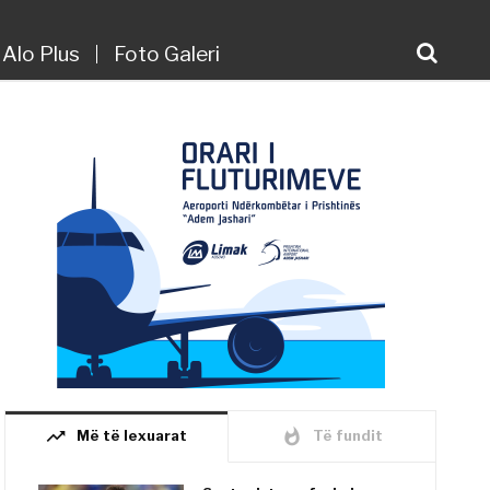
Alo Plus
Foto Galeri
trending_up
whatshot
Më të lexuarat
Të fundit