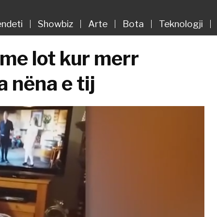
ndeti
Showbiz
Arte
Bota
Teknologji
 me lot kur merr
 nëna e tij