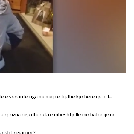
të e veçantë nga mamaja e tij dhe kjo bërë që ai të
urprizua nga dhurata e mbështjellë me batanije në
A është gjarpër?’