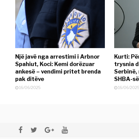
Një javë nga arrestimi i Arbnor
Kurti: Pë
Spahiut, Koci: Kemi dorëzuar
trysnia d
ankesë – vendimi pritet brenda
Serbinë, 
pak ditëve
SHBA-së
16/06/2025
16/06/202