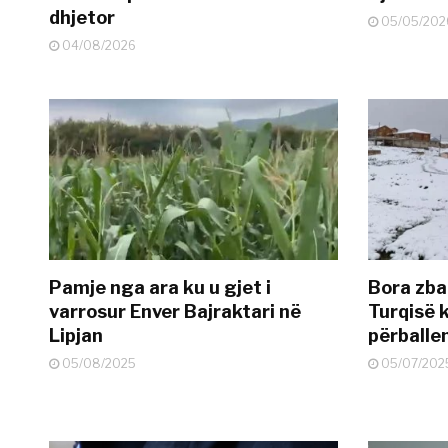
dhjetor
05/05/202
04/08/2026
Pamje nga ara ku u gjet i
Bora zbar
varrosur Enver Bajraktari në
Turqisë k
Lipjan
përballe
05/08/2025
05/07/202