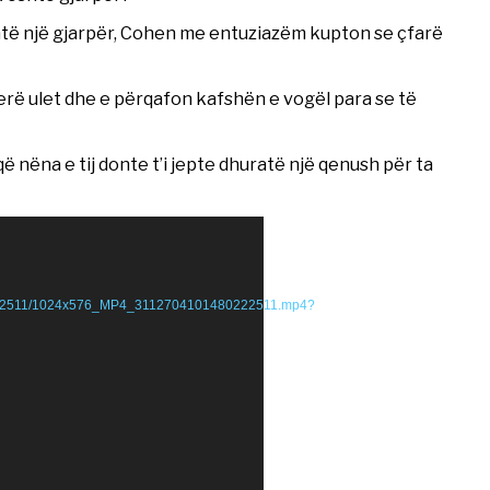
shtë një gjarpër, Cohen me entuziazëm kupton se çfarë
herë ulet dhe e përqafon kafshën e vogël para se të
 nëna e tij donte t’i jepte dhuratë një qenush për ta
480222511/1024x576_MP4_3112704101480222511.mp4?