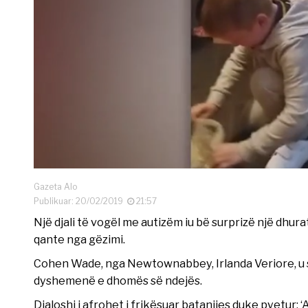
Gazeta Alo
Publikuar: 20/02/2019
21:57
Një djali të vogël me autizëm iu bë surprizë një dhura
qante nga gëzimi.
Cohen Wade, nga Newtownabbey, Irlanda Veriore, u s
dyshemenë e dhomës së ndejës.
Djaloshi i afrohet i frikësuar batanijes duke pyetur: ‘