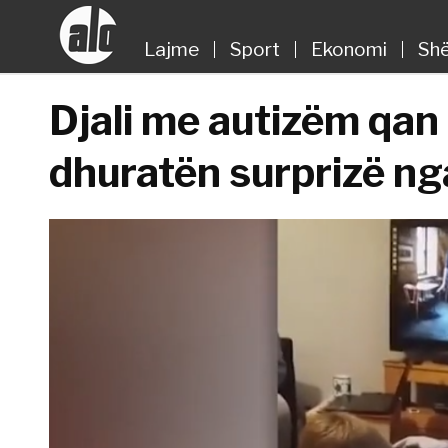
Lajme
Sport
Ekonomi
Shë
Djali me autizëm qan
dhuratën surprizë nga