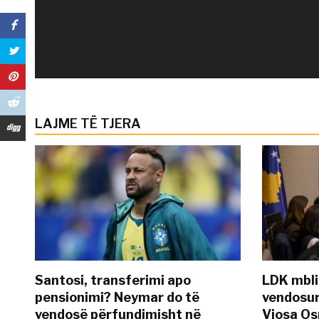
LAJME TË TJERA
Santosi, transferimi apo
LDK mbli
pensionimi? Neymar do të
vendosur
vendosë përfundimisht në
Vjosa O