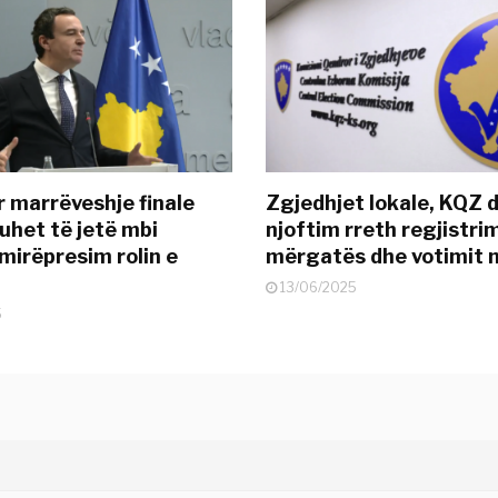
r marrëveshje finale
Zgjedhjet lokale, KQZ 
uhet të jetë mbi
njoftim rreth regjistrim
mirëpresim rolin e
mërgatës dhe votimit 
13/06/2025
5