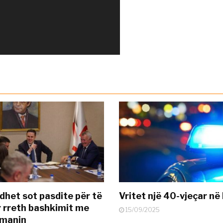
dhet sot pasdite për të
Vritet një 40-vjeçar në 
 rreth bashkimit me
15/09/2025
smanin