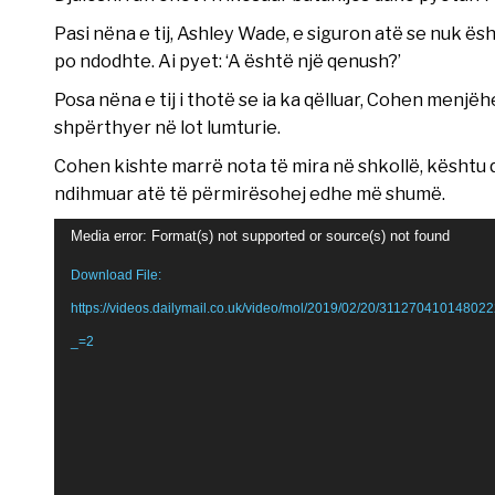
Pasi nëna e tij, Ashley Wade, e siguron atë se nuk ë
po ndodhte. Ai pyet: ‘A është një qenush?’
Posa nëna e tij i thotë se ia ka qëlluar, Cohen menjë
shpërthyer në lot lumturie.
Cohen kishte marrë nota të mira në shkollë, kështu që
ndihmuar atë të përmirësohej edhe më shumë.
Video
Media error: Format(s) not supported or source(s) not found
Player
Download File:
https://videos.dailymail.co.uk/video/mol/2019/02/20/3112704101
_=2